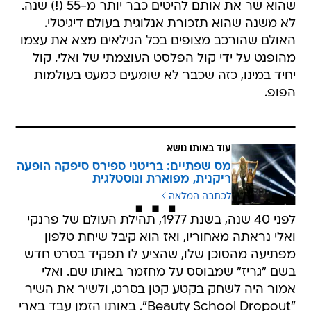
שהוא שר את אותם להיטים כבר יותר מ-55 (!) שנה.
לא משנה שהוא תזכורת אנלוגית בעולם דיגיטלי.
האולם שהורכב מצופים בכל הגילאים מצא את עצמו
מהופנט על ידי קול הפלסט העוצמתי של ואלי. קול
יחיד במינו, כזה שכבר לא שומעים כמעט בעולמות
הפופ.
עוד באותו נושא
מס שפתיים: בריטני ספירס סיפקה הופעה
ריקנית, מפוארת ונוסטלגית
לכתבה המלאה
לפני 40 שנה, בשנת 1977, תהילת העולם של פרנקי
ואלי נראתה מאחוריו, ואז הוא קיבל שיחת טלפון
מפתיעה מהסוכן שלו, שהציע לו תפקיד בסרט חדש
בשם "גריז" שמבוסס על מחזמר באותו שם. ואלי
אמור היה לשחק בקטע קטן בסרט, ולשיר את השיר
"Beauty School Dropout". באותו הזמן עבד בארי