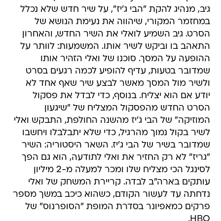
גיב, מנהיג להקת "הבי ג'יז", על שיר חדש שלא נכלל
במחזמר המקורי, שיהווה את נעימת הנושא של
הסרט. גיב השמיע לואלי את השיר החדש, והאחרון
התאהב בו וביקש לשיר אותו. המשמעות: לוותר על
ההופעה על המסך. סוכנו של ואלי הזהיר אותו
שמדובר בטעות, עדיף להופיע לכמה רגעים בסרט
ולשיר מול המסך מאשר לבצע שיר שאף אחד לא
יודע אם הוא יצליח. בנוסף, כדי לבדל את פסקול
הסרט החדש מהפסקול המצליח של "שיגעון
המוזיקה" של הבי ג'יז מהשנה החולפת, התבקש ואלי
לשיר בקול נמוך מהרגיל, כדי שלא יתבלבלו ויחשבו
שמדובר בשיר של הבי ג'יז. השאר היסטוריה: השיר
"גריז" לא רק החזיר את ואלי לתודעה, הוא גם הפך
לסינגל הכי מצליח שלו ומכר למעלה מ-2 מיליון
עותקים בארה"ב לבדה. קריירת המשחק של ואלי
נדחתה עד לעשור הקודם, כשהוא כיכב במשך מספר
פרקים כמאפיונר בסדרת המופת "הסופרנוס" של
HBO.