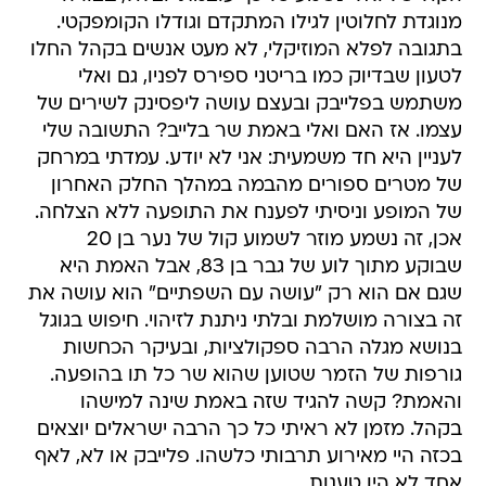
מנוגדת לחלוטין לגילו המתקדם וגודלו הקומפקטי.
בתגובה לפלא המוזיקלי, לא מעט אנשים בקהל החלו
לטעון שבדיוק כמו בריטני ספירס לפניו, גם ואלי
משתמש בפלייבק ובעצם עושה ליפסינק לשירים של
עצמו. אז האם ואלי באמת שר בלייב? התשובה שלי
לעניין היא חד משמעית: אני לא יודע. עמדתי במרחק
של מטרים ספורים מהבמה במהלך החלק האחרון
של המופע וניסיתי לפענח את התופעה ללא הצלחה.
אכן, זה נשמע מוזר לשמוע קול של נער בן 20
שבוקע מתוך לוע של גבר בן 83, אבל האמת היא
שגם אם הוא רק "עושה עם השפתיים" הוא עושה את
זה בצורה מושלמת ובלתי ניתנת לזיהוי. חיפוש בגוגל
בנושא מגלה הרבה ספקולציות, ובעיקר הכחשות
גורפות של הזמר שטוען שהוא שר כל תו בהופעה.
והאמת? קשה להגיד שזה באמת שינה למישהו
בקהל. מזמן לא ראיתי כל כך הרבה ישראלים יוצאים
בכזה היי מאירוע תרבותי כלשהו. פלייבק או לא, לאף
אחד לא היו טענות.