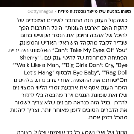
/
משהו בהגשה שלו מייצר נוסטלגיה מידית
GettyImages
כשהקול הענק הזה התחבר לשירים המוכרים של
להקת האם "ארבע העונות"  היכל התרבות הפך
להיכל של אהבה וחיבק את הזמר הקשיש בחום
שנדיר לקבל מהקהל הישראלי האדיש והמפונק.
"Can't Take My Eyes Off You" האלמותי היה יריית
הפתיחה למחרוזת של להיטי ענק עם Sherry"",
""Walk Like a Man, ""Big Girls Don't Cry, "Bye
Bye Baby", ""Rag Doll ולבסוף "Let's Hang
On"שחתם את ההופעה. אחרי ערב גדוש בלהיטים
הזמר הענק אסף את ארבעת זמרי הליווי המצויינים
שלו ואת שמונת הנגנים וירד מהבמה בלי לחזור
להדרן  בגיל הזה כנראה מבינים שלא צריך לשמור
את הדברים הטובים לזמן מאוחר יותר, וצריך ליהנות
מהכל בזמן אמת.
הקול של ואלי נשמע כל כך עוצמתי וצלול, בצורה