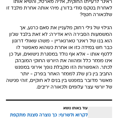
ראיגר לרעייתו החוקית, אליה מארטל, והשיא אותו
לאחרת בטקס סודי בדורן. מיהי אותה אחרת מלבד זו
שלכאורה חטף?
הגילוי של גילי רחוק מלעניין את סאם כרגע, אך
המשמעות הסבירה היא אדירה: לא זאת בלבד שג'ון
הוא בנו של ראיגר טארגאריין - משהו שאולי דרוגון
כבר חש במידה כזו או אחרת כשהוא מאפשר לו
ללטף אותו - אלא אף נולד במסגרת נישואים, ועל כן
אינו ממזר כלל ומהווה את היורש החוקי המובהק
לכתר. האפשרות הזו מקבלת נופך אירוני במפגש
החביב בין ג'ון שלג לממזר האחר בפרק - יותר
מאשר מדובר במפגש בין בנים לא חוקיים, זוהי פגישה
של יורשי עצר עלומים ולכאורה יריבים.
עוד באותו נושא
לקרוא ולשרוף: כך נוצרה סצנת מתקפת