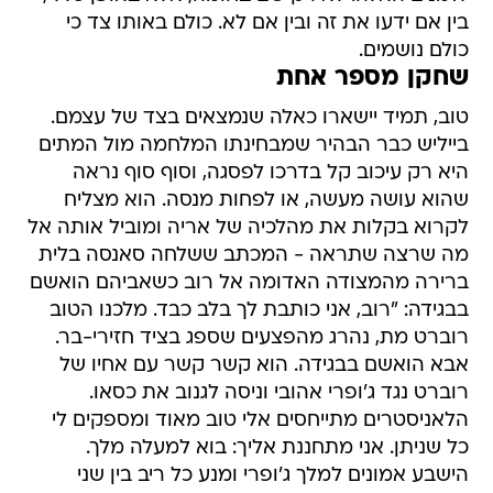
בין אם ידעו את זה ובין אם לא. כולם באותו צד כי
כולם נושמים.
שחקן מספר אחת
טוב, תמיד יישארו כאלה שנמצאים בצד של עצמם.
בייליש כבר הבהיר שמבחינתו המלחמה מול המתים
היא רק עיכוב קל בדרכו לפסגה, וסוף סוף נראה
שהוא עושה מעשה, או לפחות מנסה. הוא מצליח
לקרוא בקלות את מהלכיה של אריה ומוביל אותה אל
מה שרצה שתראה - המכתב ששלחה סאנסה בלית
ברירה מהמצודה האדומה אל רוב כשאביהם הואשם
בבגידה: "רוב, אני כותבת לך בלב כבד. מלכנו הטוב
רוברט מת, נהרג מהפצעים שספג בציד חזירי-בר.
אבא הואשם בבגידה. הוא קשר קשר עם אחיו של
רוברט נגד ג'ופרי אהובי וניסה לגנוב את כסאו.
הלאניסטרים מתייחסים אלי טוב מאוד ומספקים לי
כל שניתן. אני מתחננת אליך: בוא למעלה מלך.
הישבע אמונים למלך ג'ופרי ומנע כל ריב בין שני