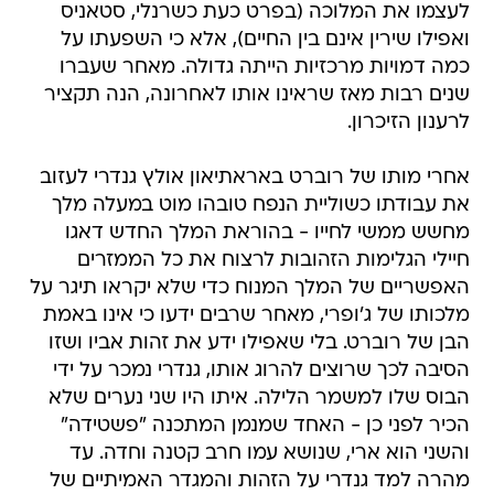
לעצמו את המלוכה (בפרט כעת כשרנלי, סטאניס
ואפילו שירין אינם בין החיים), אלא כי השפעתו על
כמה דמויות מרכזיות הייתה גדולה. מאחר שעברו
שנים רבות מאז שראינו אותו לאחרונה, הנה תקציר
לרענון הזיכרון.
אחרי מותו של רוברט באראתיאון אולץ גנדרי לעזוב
את עבודתו כשוליית הנפח טובהו מוט במעלה מלך
מחשש ממשי לחייו - בהוראת המלך החדש דאגו
חיילי הגלימות הזהובות לרצוח את כל הממזרים
האפשריים של המלך המנוח כדי שלא יקראו תיגר על
מלכותו של ג'ופרי, מאחר שרבים ידעו כי אינו באמת
הבן של רוברט. בלי שאפילו ידע את זהות אביו ושזו
הסיבה לכך שרוצים להרוג אותו, גנדרי נמכר על ידי
הבוס שלו למשמר הלילה. איתו היו שני נערים שלא
הכיר לפני כן - האחד שמנמן המתכנה "פשטידה"
והשני הוא ארי, שנושא עמו חרב קטנה וחדה. עד
מהרה למד גנדרי על הזהות והמגדר האמיתיים של