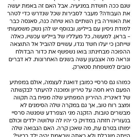
שגם ככה חושדת במניעיה. אבל האם זה באמת יעשה
את העבודה? מעבר לסבירות שכל שנדרש כדי לטהר
את האווירה בין השתיים הוא שיחה כנה, סאנסה כבר
למודת ניסיון עם בייליש, ובנוסף יש להן נשק משמעותי
- בראן. למעשה, כל מעלליו של בייליש עכשיו, כאלה
שייתכן כי יעלו חשד נגדו, עשויים להוביל אל התוצאה
ההפוכה מבחינתו: בואו נשפשף את כדור הבדולח
ונראה מה אצבעון עשה בשנים האחרונות. לא דברים
טובים למשפחת סטארק.
כמוהו גם סרסיי כמובן דואגת לעצמה, אולם במפתיע
הפעם היא חסה על טיריון ומוכנה להיעתר לבקשתה
של דאינריז. ההיריון המפתיע שלה מפיח בה תקווה
ומצב רוח טוב, אך גם במקרה שלה הסימנים לא
מבשרים טובות. הזקנה מגי הצפרדע שפגשה סרסיי
בנעוריה חזתה במדויק כי יהיו לה שלושה ילדים וכולם
ימותו בטרם עת, מה שאכן קרה. האם הנבואה שלה
הייתה מוגבלת ולא ראתה שבאמת יהיה ילד רביעי?