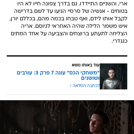
ארי, והשניים התיידדו. גם בדרך צפונה חייו לא היו
בטוחים - אנשיה של סרסיי הגיעו עד לשם בדרישה
לקבל אותו לידם, ואף טבחו בכמה מהם, בכללם יורן,
איש משמר הלילה שהיה האחראי לגיוסם. אריה
הצליחה לתעתע ברוצחים והצביעה על אחד המתים
כגנדרי.
עוד באותו נושא
"משחקי הכס" עונה 7 פרק 3: עורבים
ושושנים
לכתבה המלאה