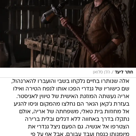
/
חתר ליעד
הלן סלואן
אלה שנותרו בחיים נלקחו בשבי והועברו להארנהול,
שם כישוריו של גנדרי הפכו אותו לנפח הטירה ואילו
אריה נעשתה המוזגת האישית של טיווין לאניסטר.
בעזרת ג'קאן הגאר הם נחלצו מהמקום וניסו להגיע
אל מחוזות בית טאלי, משפחתה של אריה, אולם
נתקלו בדרך באחווה ללא דגלים ובלית ברירה
הצטרפו אל אנשיה. גם הפעם ניצל גנדרי את
מיומנותו כנפח ועבד עבורם, אבל אף על פי