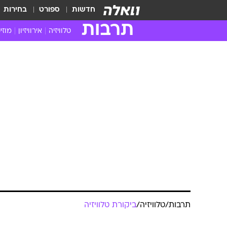
חדשות
ספורט
בחירות
תרבות
טלוויזיה
אירוויזיון
מוזי
חדשות הטלוויזיה
חדשו
ביקורת טלוויזיה
מוזי
צפייה ישירה
מוזי
טלוויזיה ישראלית
קשוב
טלוויזיה מחו"ל
קורד
סדרות מומלצות
קליפי
האח הגדול
הופע
תרבות
/
טלוויזיה
/
ביקורת טלוויזיה