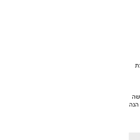
ת
שה
 הנה