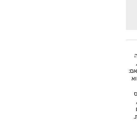
ם:
וא
ס
.