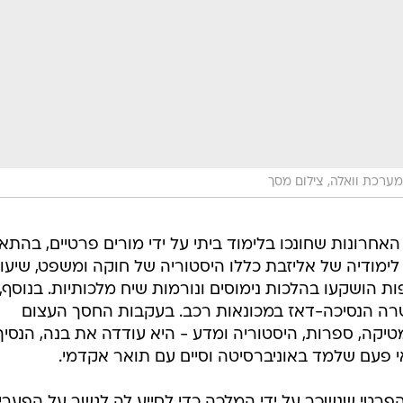
מערכת וואלה, צילום מסך
 האחרונות שחונכו בלימוד ביתי על ידי מורים פרטיים, בהתא
לימודיה של אליזבת כללו היסטוריה של חוקה ומשפט, שיעור
ת הושקעו בהלכות נימוסים ונורמות שיח מלכותיות. בנוסף,
רה הנסיכה-דאז במכונאות רכב. בעקבות החסך העצום
קה, ספרות, היסטוריה ומדע - היא עודדה את בנה, הנסיך
י פעם שלמד באוניברסיטה וסיים עם תואר אקדמי.
 הפרטי שנשכר על ידי המלכה כדי לסייע לה לגשר על הפערי