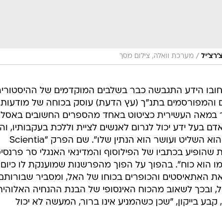
/
'רצ'יל
מערכת וואלה, צילום מסך
בחובו הידע התגבשה כבר בשלבים המוקדמים של ההיסטוריה
 והמפורסמים בתנ"ך (עץ הדעת) עוסק בכוחה של מודעות,
בר במאה העשירית כציטוט באחד מהספרים החשובים באסלא
 אדם בעל ידע יכול לגרום לאנשים לציית וללכת בעקבותיו, וה
מהולל ונערץ אחרי מותו. זכרו שידע הוא השליט ועושר הוא הנתין שלו". שם הפרק "Scientia
וט בלטינית שהופיע בכתביו של הפילוסוף והמדינאי האנגלי סר פרנסי
צמו הוא כוח". בהפוך על הפוך מהפרשנות שמוענקת לו כיום,
את האתאיסטים והכופרים בכוחו של האל, ומסביר שבורותם
, ובכך לשאוב מהכוח האינסופי של הבנת ההנחיה האלוהית
קבע בייקון, "שכן כשהמניע אינו ברור, המעשה לא יכול