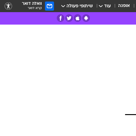
וואלה דואר
אופנה
עוד
שיתופי פעולה
קרא דואר
רים
פרות