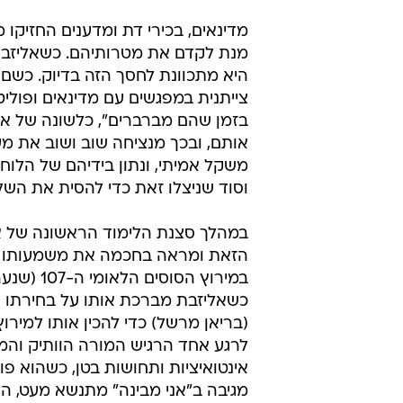
מדינאים, בכירי דת ומדענים החזיקו מ
מנת לקדם את מטרותיהם. כשאליזבת 
היא מתכוונת לחסך הזה בדיוק. כשם 
צייתנית במפגשים עם מדינאים ופוליט
בזמן שהם מברברים", כלשונה של אמ
אותם, ובכך מנציחה שוב ושוב את מע
משקל אמיתי, ונתון בידיהם של הלוח
וסוד שניצלו זאת כדי להסית את השלי
במהלך סצנת הלימוד הראשונה של אל
הזאת ומראה בחכמה את משמעותו ש
כשאליזבת מברכת אותו על בחירתו ה
(בריאן מרשל) כדי להכין אותו למירו
לרגע אחד הרגיש המורה הוותיק והמעו
אינטואיציות ותחושות בטן, כשהוא פו
מגיבה ב"אני מבינה" מתנשא מעט, ה