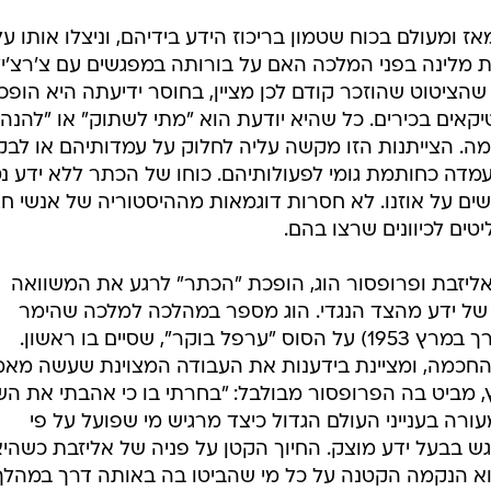
אז ומעולם בכוח שטמון בריכוז הידע בידיהם, וניצלו אותו על
מלינה בפני המלכה האם על בורותה במפגשים עם צ'רצ'יל
שהציטוט שהוזכר קודם לכן מציין, בחוסר ידיעתה היא הופכ
יקאים בכירים. כל שהיא יודעת הוא "מתי לשתוק" או "להנהן
ה. הצייתנות הזו מקשה עליה לחלוק על עמדותיהם או לבק
מדה כחותמת גומי לפעולותיהם. כוחו של הכתר ללא ידע נט
שים על אוזנו. לא חסרות דוגמאות מההיסטוריה של אנשי ח
טים לכיוונים שרצו בהם.
יזבת ופרופסור הוג, הופכת "הכתר" לרגע את המשוואה
ל ידע מהצד הנגדי. הוג מספר במהלכה למלכה שהימר
במירוץ הסוסים הלאומי ה-107 (שנערך במרץ 1953) על הסוס "ערפל בוקר", שסיים בו ראשון.
חכמה, ומציינת בידענות את העבודה המצוינת שעשה מאמ
ץ, מביט בה הפרופסור מבולבל: "בחרתי בו כי אהבתי את הש
רה בענייני העולם הגדול כיצד מרגיש מי שפועל על פי
גש בבעל ידע מוצק. החיוך הקטן על פניה של אליזבת כשהי
וא הנקמה הקטנה על כל מי שהביטו בה באותה דרך במהלך