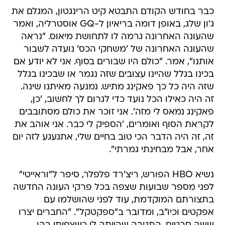
כבר בחודש הקודם התבטא קיט הרינגטון, המגלם את
ג'ון שלג, באופן דומה בריאיון ל-GQ אוסטרליה, ואמר
שהעונה האחרונה גרמה לו לתחושת מיאוס. "נראה
שהעונה האחרונה של 'משחקי הכס' נועדה לשבור
אותנו", אמר. "כולם היו שבורים בסוף. אני לא יודע אם
בכינו בגלל שהיינו עצובים שזה נגמר או שבכינו בגלל
שזה היה כל כך פאקינג מתיש. נמנעה מאיתנו שינה.
זה היה כאילו הכל נועד כדי לגרום לך לחשוב, 'כן,
פאקינג נמאס לי מזה'. אני זוכר את כולם מסתובבים
לקראת הסוף ואומרים, 'הספיק לי כבר. אני אוהב את
זה, זה היה הדבר הכי טוב בחיים שלי, אתגעגע לזה יום
אחר, אבל מבחינתי גמרתי".
נשיא HBO הפורש, ריצ'רד פלפלר, סיפר ל"וראייטי"
לפני מספר שבועות שצפה בכל פרקי העונה החדשה
בתצורתם המוקדמת, עוד לפני שהושלמו עם
אפקטים וכיו"ב, ומדובר ב"ספקטקל". "החברים יצרו