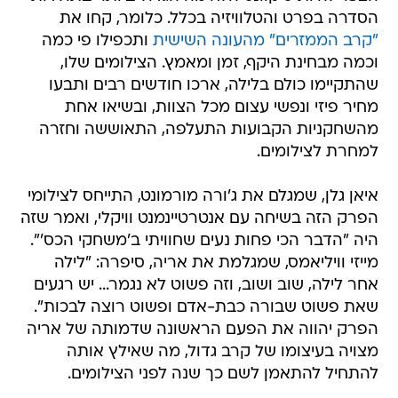
הסדרה בפרט והטלוויזיה בכלל. כלומר, קחו את
"קרב הממזרים" מהעונה השישית
ותכפילו פי כמה
וכמה מבחינת היקף, זמן ומאמץ. הצילומים שלו,
שהתקיימו כולם בלילה, ארכו חודשים רבים ותבעו
מחיר פיזי ונפשי עצום מכל הצוות, ובשיאו אחת
מהשחקניות הקבועות התעלפה, התאוששה וחזרה
למחרת לצילומים.
איאן גלן, שמגלם את ג'ורה מורמונט, התייחס לצילומי
הפרק הזה בשיחה עם אנטרטיינמנט וויקלי, ואמר שזה
היה "הדבר הכי פחות נעים שחוויתי ב'משחקי הכס'".
מייזי וויליאמס, שמגלמת את אריה, סיפרה: "לילה
אחר לילה, שוב ושוב, וזה פשוט לא נגמר... יש רגעים
שאת פשוט שבורה כבת-אדם ופשוט רוצה לבכות".
הפרק יהווה את הפעם הראשונה שדמותה של אריה
מצויה בעיצומו של קרב גדול, מה שאילץ אותה
להתחיל להתאמן לשם כך שנה לפני הצילומים.