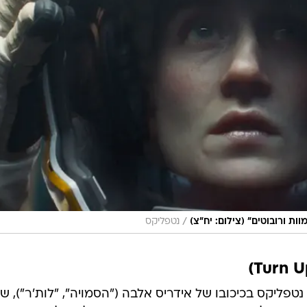
/
ות ורובוטים" (צילום: יח"צ)
נטפליקס
פליקס בכיכובו של אידריס אלבה ("הסמויה", "לות'ר"), ש