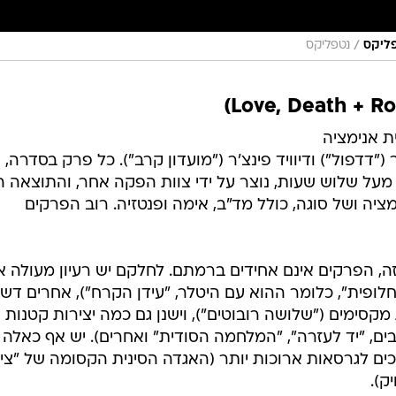
/
פליקס
נטפליקס
ת אנימציה
"דדפול") ודיוויד פינצ'ר ("מועדון קרב"). כל פרק בסדרה,
רקיה רק קצת מעל שלוש שעות, נוצר על ידי צוות הפקה אחר, והתוצאה 
מציה ושל סוגה, כולל מד"ב, אימה ופנטזיה. רוב הפרקים
, הפרקים אינם אחידים ברמתם. לחלקם יש רעיון מעולה א
לופית", כלומר ההוא עם היטלר, "עידן הקרח"), אחרים דשי
מקסימים ("שלושה רובוטים"), וישנן גם כמה יצירות קטנות
בים, "יד לעזרה", "המלחמה הסודית" ואחרים). יש אף כאלה
ים לגרסאות ארוכות יותר (האגדה הסינית הקסומה של "צי
ק).