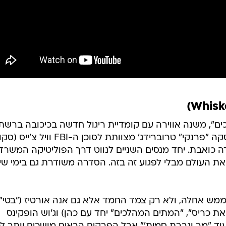
ים", משנה אווירה עם קומדיית ריגול חדשה בכיכובה ברשת
ABC. סוכנת ה-CIA הקשוחה פרנצ'סקה "פרנקי" טרוברידג' מצוותת לסוכן ה-FBI וויל צ'
ה כואבת. יחד מנסים השניים לנווט דרך הפוליטיקה המשרדי
את העולם מבלי לפגוע זה בזה. הסדרה משודרת גם בימי שי
מש אחלה, ולא רק צמד החמד אלא גם אנה אורטיז ("בטי")
ם את כריס", "המתים המהלכים" יחד עם כהן) וג'וש הופקינס