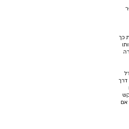
יפר
 כך
ת על ילדותו
רה
ל
דרך
קש
 אם