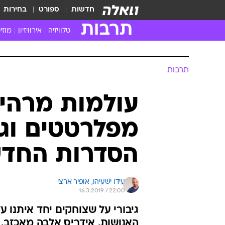
חדשות
ספורט
בחירות
תרבות
טלוויזיה
אירוויזיון
מוזי
חדשות הטלוויזיה
חדשו
ביקורת טלוויזיה
מוזי
תרבות
צפייה ישירה
מוזי
טלוויזיה ישראלית
קשוב
עולמות מרהיב
טלוויזיה מחו"ל
קורד
מפלרטטים וגי
סדרות מומלצות
קליפי
האח הגדול
הופע
הסדרות החד
עידו ישעיהו, 
אופיר ארצי
16.3.2019 / 22:00
גיבורי על שצוחקים יחד איתנו על
האנושות, אידריס אלבה מאכזב,