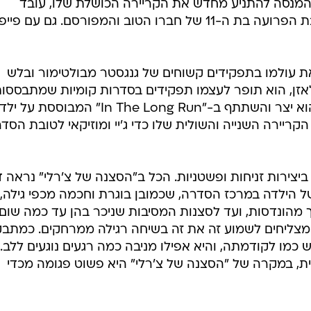
ר המנסה להתניע מחדש את הקריירה הכושלת שלו, עובד
במקביל בתור מטפל המשגיח על הבת הפרועה בת ה-11 של חברו הטוב והמפורסם. גם עם פי
ת עולמו בתפקידים קשוחים של גנגסטר מבולטימור ובלש
לאזן, הוא תופר לעצמו תפקידים בסדרות קומיות שמתבססות
או אחרת על חייו האישיים. ב-2018 הוא יצר והשתתף ב-"In The Long Run" המבוסס
הקריירה השנייה והשולית שלו כדי ג'יי ומוזיקאי לטובת הסד
צירות זניחות ופשטניות. הכל ב"הסצנה של צ'רלי" נראה ד
 הילדה במרכז הסדרה, שכמובן בוגרת וחכמה מכפי גילה, 
מהונדסות, ועד לסצנות המסיבות שניכר בהן עד כמה שום
מצליחים לשמוע זה את זה בשיחה רגילה ממרחקים. כמתב
מו לקודמתה, והיא אפילו מניבה כמה רגעים נוגעים ללב.
ית, במקרה של "הסצנה של צ'רלי" היא פשוט פגומה מכדי