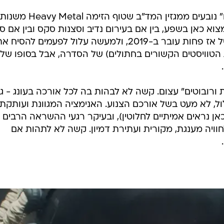
מקורותיה של "אהבה, מוות ורובוטים" נובעים ממגזין המד"ב שטוף הזימה Heavy Metal משנות
צוא כאן בשפע, בין אם בעירום נדיב וסצנות סקס ובין אם 
פטמות מזדקרות. הסקספלויטיישן של אז פחות עובר ב-2019, ולמעשה עלול לפעמים להסיח 
הטוויסטים הקשורים בחתולים) של הסדרה, אבל בסופו של
ורובוטים" עצום. קשה לא לבהות בה לכל אורכה בעונג - ג
ל, לא מעט בשל אורכם הצנוע. האנימציה המגוונת ועותקת
ן נראים אמיתיים לחלוטין), ובעיקר רגעי ההשראה הרבים 
וויה מענגת, מקורית ועתירת דמיון. קשה לא לתהות אם