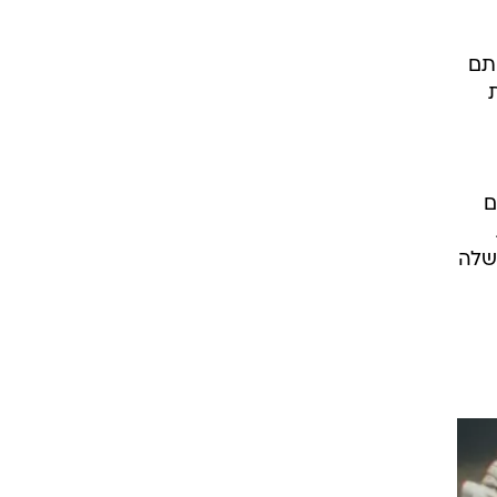
סתם
את
ם
שלה