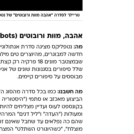
טריילר לסדרה "אהבה מוות ורובוטים" של נט
אהבה, מוות ורובוטים (Love, Death + Robots)
מה:
נטפליקס מציגה סדרת אנתולוגיי
חדשה למבוגרים, מהיוצרים טים מילר (
שבמצטבר מונים 18 פ
שלל סיפורים בסגנונות שונים של אני
מבוססים על סיפורים קיימים.
מה חשבנו:
כמו בכל סדרה מהסוג הזה
הביצוע מאכזב או סתמי ("היסטוריה ח
בקונספט לעוס ועדיין מצליחים להיות 
ומעולות ("העדה" ו"ליל דגים" המרהי
שהם כה נפלאים עד שחבל שאינם זוכ
מוצלח", "כשהיוגורט השתלט" המצחי