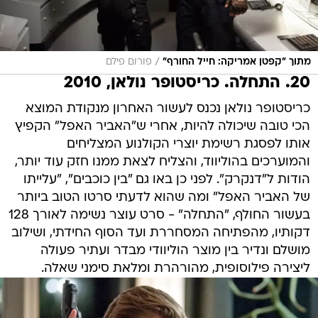
/
מתוך "קפטן אמריקה: חייל החורף"
פורום פילם
20. התחלה. כריסטופר נולאן, 2010
כריסטופר נולאן נכנס לעשור האחרון מנקודת המוצא
הכי טובה שיכולה להיות, אחרי ש"האביר האפל" הקפיץ
אותו לפסגת רשימת יוצרי הקולנוע המצליחים
והמוערכים בהוליווד, והצליח לצאת ממנו חזק עוד יותר,
הודות ל"דנקרק". לפני כן באו גם "בין כוכבים", "עלייתו
של האביר האפל" ומה שהוא לדעתי סרטו הטוב ביותר
בעשור החולף, "התחלה" - סרט עוצר נשימה לאורך 128
דקותיו, מהפתיחה המסחררת ועד הסוף החידתי, ושילוב
מושלם ונדיר בין מוצר הוליוודי מבדר ועתיר פעולה
ליצירה פילוסופית, מהורהרת ומלאת סימני שאלה.