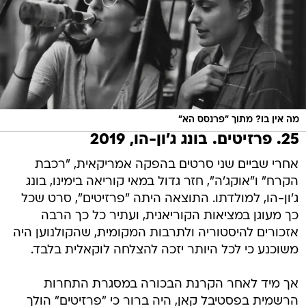
מה אין בו? מתוך "פרנסס הא"
25. פרזיטים. בונג ג'ון-הו, 2019
אחרי שביים שני סרטים בהפקה אמריקאית, "רכבת
הקרח" ו"אוקג'ה", חזר גדול במאי קוריאה בימינו, בונג
ג'ון-הו, למולדתו. התוצאה היתה "פרזיטים", סרט שכל
כך מעוגן במציאות הקוריאנית, ועתיר כל כך הרבה
אזכורים להיסטוריה ולתרבות המקומית, שהקולנוען היה
משוכנע כי לכל היותר יזכה להצלחה לוקאלית בלבד.
אך מיד לאחר הקרנת הבכורה במסגרת התחרות
הרשמית בפסטיבל קאן, היה ברור כי "פרזיטים" הולך