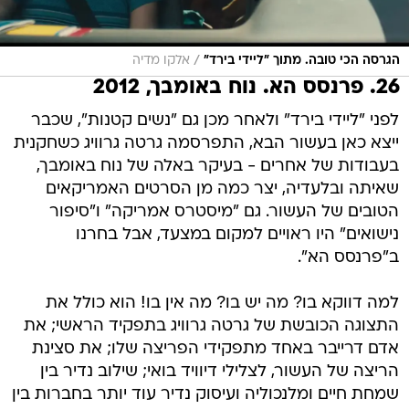
/
הגרסה הכי טובה. מתוך "ליידי בירד"
אלקו מדיה
26. פרנסס הא. נוח באומבך, 2012
לפני "ליידי בירד" ולאחר מכן גם "נשים קטנות", שכבר
ייצא כאן בעשור הבא, התפרסמה גרטה גרוויג כשחקנית
בעבודות של אחרים - בעיקר באלה של נוח באומבך,
שאיתה ובלעדיה, יצר כמה מן הסרטים האמריקאים
הטובים של העשור. גם "מיסטרס אמריקה" ו"סיפור
נישואים" היו ראויים למקום במצעד, אבל בחרנו
ב"פרנסס הא".
למה דווקא בו? מה יש בו? מה אין בו! הוא כולל את
התצוגה הכובשת של גרטה גרוויג בתפקיד הראשי; את
אדם דרייבר באחד מתפקידי הפריצה שלו; את סצינת
הריצה של העשור, לצלילי דיוויד בואי; שילוב נדיר בין
שמחת חיים ומלנכוליה ועיסוק נדיר עוד יותר בחברות בין