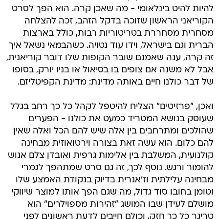
להיות להיט בינלאומי - מה שאכן קרה. הוא הפך לסרט
הקוריאני הראשון שזוכה בדקל הזהב, זכה להצלחה
מסחרית מסחררת בטריטוריות רבות, כולל בארצות
הברית וגם בישראל, וידו עוד נטויה. כשהבמאי נשאל איך
זה קרה, ענה שאמנם שובר הקופות שלו דובר קוריאנית,
אבל לא משנה אם צופים בו בסיאול או בניו יורק, בסופו
של דבר כולנו חיים באותה מדינת: מדינת הקפיטליזם.
ואכן, "פרזיטים" הצליח להיטפל לקהל כל כך רחב בגלל
שעוסק בנושא המטריד כמעט את כולנו - הפערים
שהולכים ומתרחבים בין אלה שיש להם הכל ואלה שאין
להם כלום. הוא עשה זאת בצורה וירטואוזית מבחינה
קולנועית, המשלבת בין אלימות גרפית ואובדן צלם אנוש
להומור ורגש. נוסף לכך, זה גם סרט שמתהפך לגמרי
מבחינה עלילתית וז'אנרית בדיוק בנקודת האמצע שלו
וטומן בחובו סוד גדול, מה שגם הפך אותו למוצר שיווקי
מושלם לעידן שבו המושג "זהירות מספוילרים" הוא
טריגר כל כך חזק, וכולם חייבים לדעת ראשונים לפני