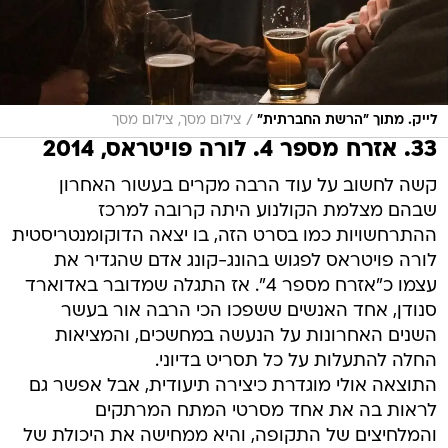
/
לייק. מתוך "הרשת החברתית"
צילום מסך, צילום מסך
33. אזרח מספר 4. לורה פויטראס, 2014
קשה לחשוב על עוד הרבה מקרים בעשור האחרון
שבהם מצלמת הקולנוע היתה קרובה למרכז
ההתרחשויות כמו בסרט הזה, בו יצאה הדוקומנטריסטית
לורה פויטראס לפגוש בהונג-קונג אדם שהגדיר את
עצמו כ"אזרח מספר 4". אז התגלה שמדובר באדוארד
סנודן, אחד האנשים ששפכו הכי הרבה אור בעשר
השנים האחרונות על הנעשה במחשכים, והמציאות
החלה להתעלות על כל תסריט בדיוני.
התוצאה אולי מוגדרת כיצירה תיעודית, אבל אפשר גם
לראות בה את אחד מסרטי המתח המרתקים
והמלחיצים של התקופה, והיא ממחישה את היכולת של