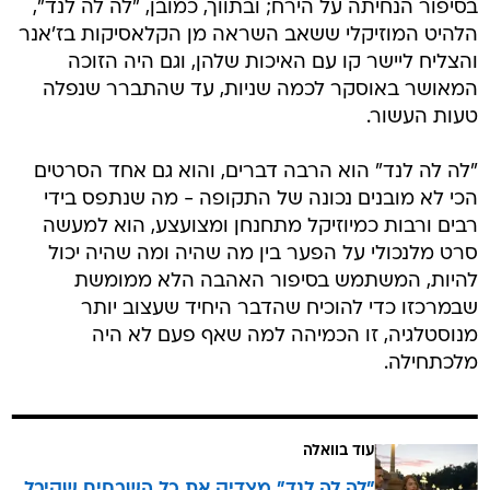
בסיפור הנחיתה על הירח; ובתווך, כמובן, "לה לה לנד",
הלהיט המוזיקלי ששאב השראה מן הקלאסיקות בז'אנר
והצליח ליישר קו עם האיכות שלהן, וגם היה הזוכה
המאושר באוסקר לכמה שניות, עד שהתברר שנפלה
טעות העשור.
"לה לה לנד" הוא הרבה דברים, והוא גם אחד הסרטים
הכי לא מובנים נכונה של התקופה - מה שנתפס בידי
רבים ורבות כמיוזיקל מתחנחן ומצועצע, הוא למעשה
סרט מלנכולי על הפער בין מה שהיה ומה שהיה יכול
להיות, המשתמש בסיפור האהבה הלא ממומשת
שבמרכזו כדי להוכיח שהדבר היחיד שעצוב יותר
מנוסטלגיה, זו הכמיהה למה שאף פעם לא היה
מלכתחילה.
עוד בוואלה
"לה לה לנד" מצדיק את כל השבחים שקיבל