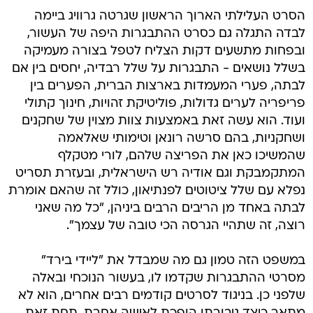
הסרט העלילתי הארוך הראשון שגרטה גרוויג ביימה
לבדה התגלה גם כסרט ההתבגרות היפה של העשור,
ובפחות מתשעים דקות הצליח לטפל בצורה מעמיקה
בשלל נושאים - התבגרות על שלל רבדיה, יחסים בין אם
לבתה, פערי המעמדות בארצות הברית, הפערים בין
פריפריה לערים גדולות, פוליטיקת זהויות, חינוך קתולי
ועוד. הוא עשה זאת באמצעות צוות מצוין של שחקנים
ושחקניות, בהם סרשה רונאן וטימותי שאלאמה
שהמשיכו כאן את הפריצה שלהם, לורי מטקלף
המתקמבקת וגם אודיה רש הישראלית, ובעזרת תסריט
נפלא עם שלל ציטוטים לפנתיאון, כולל זה שהאם אומרת
לבתה באחד מן הריבים הרבים ביניהן, "כל מה שאני
רוצה, זה שתהיי הגרסה הכי טובה של עצמך".
במשפט הזה טמון גם מה שמבדל את "ליידי בירד"
מסרטי ההתבגרות שקדמו לו, בעשור הנוכחי ובאלה
שלפני כן. בניגוד לסרטים קודמים רבים אחרים, הוא לא