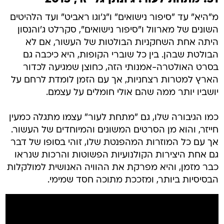
מ"היא" עד "סיפור נישואים" ו"ג'וגו ראביט" ועד הלהיטים
השונים של מארוול ו"סיפור נישואים", סקרלט ג'והנסון
היתה אחת השחקניות הבולטות של העשור, אם לא
הבולטת שבהן. בין כל שוברי הקופות, היא כיכבה גם
בסרט האולטרה-אמנותי הזה, כחוצן שמגיעה לכדור
הארץ למטרות רצחניות, אך עם הזמן לומדת לרחם על
יושביו יותר ממה שהם אולי חומלים על עצמם.
כמו הגיבורה שלו, גם "מתחת לעור" עצמו מתגלה כמעין
חייזר, והוא מן הסרטים המשונים והמיוחדים של העשור.
אך עם כל המוזרות המהפנטת שלו, זוהי בסופו של דבר
גם אחת היצירות הקולנועיות הפשוטות והרכות שנראו
כבר מזמן, והיא מפרקת את ההוויה האנושית למולקלות
הבסיסיות ביותר, ומזככת מתוכה חסד שמימי.