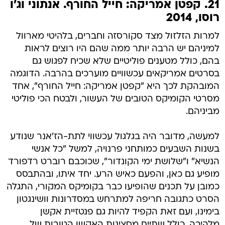
21. קפטן אמריקה: חייל החורף. אנתוני וג'ו
רוסו, 2014
למרות הזלזול מצד סקורסזה וחברים, בלהיטי מארוול
למיניהם יש הרבה יותר ממה שהם היו רוצים לראות
בהם, כולל מטענים פוליטיים שלא שכיח לפגוש גם
בסרטים אמריקאים עכשוויים מוערכים בהרבה. הדוגמה
המובהקת לכך היא "קפטן אמריקה: חייל החורף", אחד
מסרטי הקומיקס הטובים של העשור, ולבטח הכי פוליטי
מביניהם.
למעשה, מדובר היה בגלגול עכשווי לתת-הז'אנר שנודע
בשנות השבעים כמותחני פרנויה, למשל "כל אנשי
הנשיא" ו"שלושת ימי הקונדור", שכוכבם רוברט רדפורד
מופיע גם כאן, והפעם כאיש הרע. יחד איתו, ובהתבסס
כמובן על תכנים שהופיעו כבר בקומיקס המקורי, התגלה
הסרט כתגובה חריפה למתרחש במסדרונות וושינגטון
בימינו, ועם זאת הקפיד להיות גם פנטזיית אקשן
מלהיבה, כולל שתיים מסצינות האקשן הטובות של