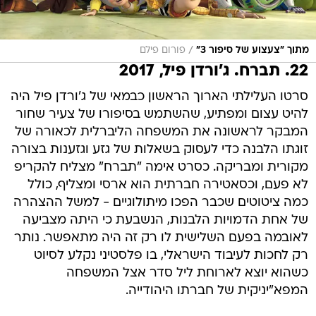
/
מתוך "צעצוע של סיפור 3"
פורום פילם
22. תברח. ג'ורדן פיל, 2017
סרטו העלילתי הארוך הראשון כבמאי של ג'ורדן פיל היה
להיט עצום ומפתיע, שהשתמש בסיפורו של צעיר שחור
המבקר לראשונה את המשפחה הליברלית לכאורה של
זוגתו הלבנה כדי לעסוק בשאלות של גזע וגזענות בצורה
מקורית ומבריקה. כסרט אימה "תברח" מצליח להקריפ
לא פעם, וכסאטירה חברתית הוא ארסי ומצליף, כולל
כמה ציטוטים שכבר הפכו מיתולוגיים - למשל ההצהרה
של אחת הדמויות הלבנות, הנשבעת כי היתה מצביעה
לאובמה בפעם השלישית לו רק זה היה מתאפשר. נותר
רק לחכות לעיבוד הישראלי, בו פלסטיני נקלע לסיוט
כשהוא יוצא לארוחת ליל סדר אצל המשפחה
המפא"יניקית של חברתו היהודייה.