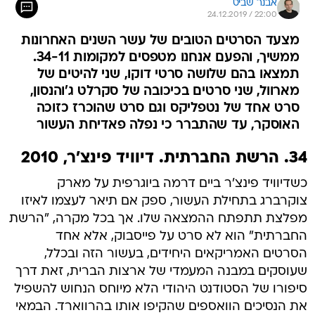
אבנר שביט
24.12.2019 / 22:00
מצעד הסרטים הטובים של עשר השנים האחרונות
ממשיך, והפעם אנחנו מטפסים למקומות 34-11.
תמצאו בהם שלושה סרטי דוקו, שני להיטים של
מארוול, שני סרטים בכיכובה של סקרלט ג'והנסון,
סרט אחד של נטפליקס וגם סרט שהוכרז כזוכה
האוסקר, עד שהתברר כי נפלה פאדיחת העשור
34. הרשת החברתית. דיוויד פינצ'ר, 2010
כשדיוויד פינצ'ר ביים דרמה ביוגרפית על מארק
צוקרברג בתחילת העשור, ספק אם תיאר לעצמו לאיזו
מפלצת תתפתח ההמצאה שלו. אך בכל מקרה, "הרשת
החברתית" הוא לא סרט על פייסבוק, אלא אחד
הסרטים האמריקאים היחידים, בעשור הזה ובכלל,
שעוסקים במבנה המעמדי של ארצות הברית, זאת דרך
סיפורו של הסטודנט היהודי הלא מיוחס הנחוש להשפיל
את הנסיכים הוואספים שהקיפו אותו בהרווארד. הבמאי