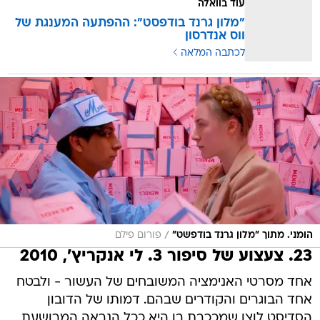
עוד בוואלה
"מלון גרנד בודפסט": ההפתעה המענגת של
ווס אנדרסון
לכתבה המלאה
/
הומני. מתוך "מלון גרנד בודפשט"
פורום פילם
23. צעצוע של סיפור 3. לי אנקריץ', 2010
אחד מסרטי האנימציה המשובחים של העשור - ולבטח
אחד הבוגרים והקודרים שבהם. דמותו של הדובון
הסדיסט לוצו שמככבת בו היא ככל הנראה המרושעת