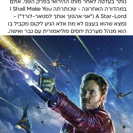
נותר בעלטה לאחר מותו ההירואי בפרק השני. אולם
במהדורה האחרונה - שכותרתה I Shall Make You
A Star-Lord ("אני אהפוך אותך לסטאר-לורד") -
נמצא שהוא בעצם לא מת אלא הגיע ליקום מקביל בו
הוא מנהל מערכת יחסים פוליאמורית עם גבר ואישה.