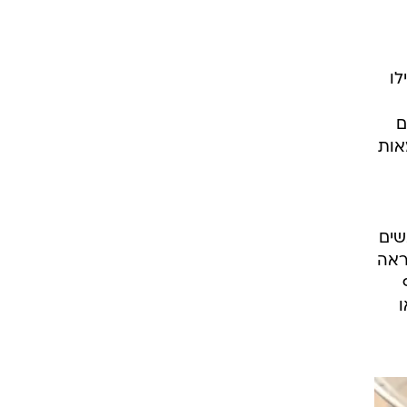
לו
ם
אות
שים
ראה
ו