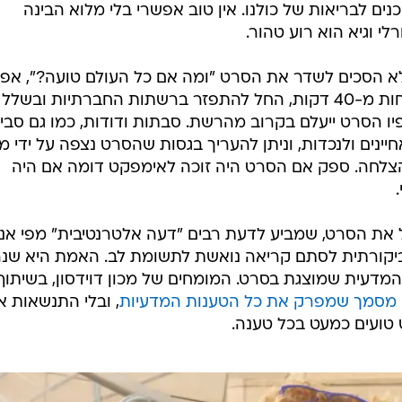
ים לבריאות של כולנו. אין טוב אפשרי בלי מלוא הבינה
י וגיא הוא רוע טהור.
ה לא הסכים לשדר את הסרט "ומה אם כל העולם טועה?", אפי
בחינם. כתוצאה מכך, הסרט, קצת פחות מ-40 דקות, החל להתפזר ברשתות החברתיות ובשלל
יו הסרט ייעלם בקרוב מהרשת. סבתות ודודות, כמו גם סבי
יינים ולנכדות, וניתן להעריך בגסות שהסרט נצפה על ידי מ
הצלחה. ספק אם הסרט היה זוכה לאימפקט דומה אם היה
את הסרט, שמביע לדעת רבים "דעה אלטרנטיבית" מפי אנ
ביקורתית לסתם קריאה נואשת לתשומת לב. האמת היא שנ
 המדעית שמוצגת בסרט. המומחים של מכון דוידסון, בשיתוף
 מסמך שמפרק את כל הטענות המדעיות
, ובלי התנשאות א
 טועים כמעט בכל טענה.