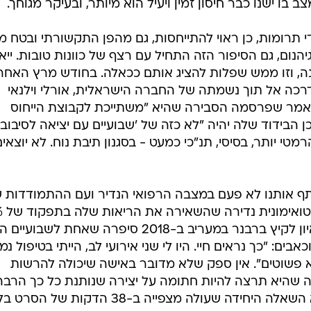
ו ישנו כבר חיסון זמין ויעיל הוא מיותר, ובעיקר מגוחך.
תרומות, כן ראוי להתייחסות, גם מהפן התקשורתי ובטח מ
יהנום, גם הסיפור הזה התחיל עם רצף של כוונות טובות. יי
ונה, וזו ממש שפלות להציג אותם ככאלה. בחודש מרץ האחרו
כה אל תוך נשמתה של החברה הישראלית, אורלי וילנאי
מאמר שפרסמה הסבירה שהיא "משתייכת לקבוצת הייחוס
לכן הבידוד שלה יהיה "לא כזה של 'שבועיים עם יציאה לסיבוב
י יותר, בסיסי, תנ"כי כמעט - בסגנון תיבת נוח. לא יוצאי
שתף אותנו לא פעם במצבה הרפואי הנדיר ועם ההתמודדות 
עם תסמונת
בנוסף לדלקות בכלי הדם ובלב. בריאיון לקיץ ברבנר במעריב ב-2018 סיפרה שאחת לשבועי
ים: "כך נראים חיי. היו לי שני אירועי לב, הייתי בטיפול נמ
א פשוטים". אין ספק שלא מדובר באישה שיכולה להרשות
מה שהיא תרצה להיות חתומה על יצירה שנותנת כל כך הרבה
רוח גבית להכחשת המגפה? זאת לא השאלה היחידה שעולה מצפייה ב-38 הדקות של הסרט