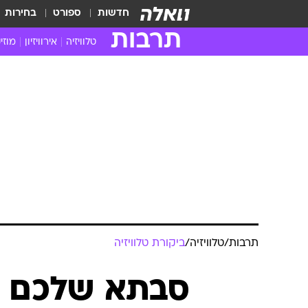
חדשות
ספורט
בחירות
תרבות
טלוויזיה
אירוויזיון
מוזי
חדשות הטלוויזיה
חדשו
ביקורת טלוויזיה
מוזי
צפייה ישירה
מוזי
טלוויזיה ישראלית
קשוב
טלוויזיה מחו"ל
קורד
סדרות מומלצות
קליפי
האח הגדול
הופע
תרבות
/
טלוויזיה
/
ביקורת טלוויזיה
סבתא שלכם 