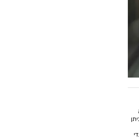
יתן
י