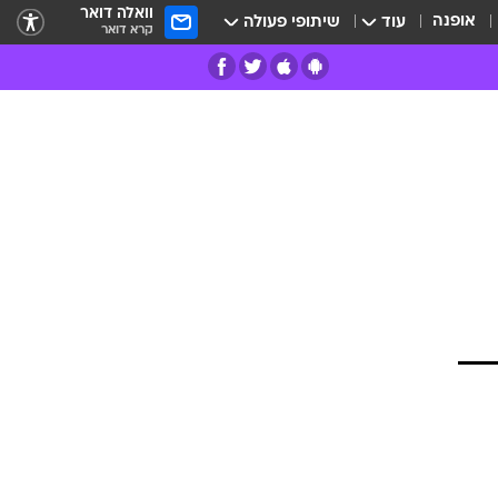
וואלה דואר
אופנה
עוד
שיתופי פעולה
קרא דואר
רים
פרות