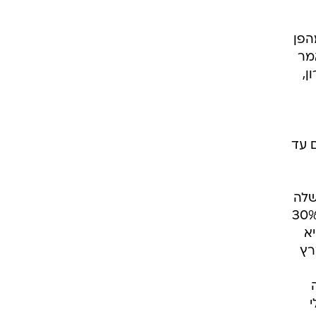
הפן
אמר
ן,
ם עד
שלה
 צ'רג שטראוס, מחלה אוטואימונית נדירה שהשאירה את הריאות שלה בתפקוד של 30%
ים היא
רץ
 בלי