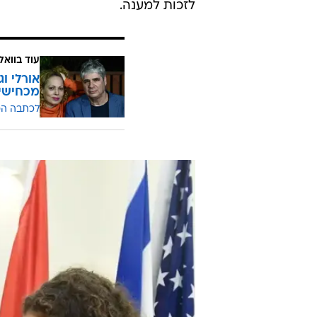
לזכות למענה.
עוד בוואל
אורלי ו
מכחישי 
לכתבה ה