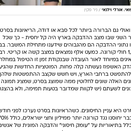
/
. אורלי וילנאי
ניר פקין
אולי גם הברורה ביותר לכל סבא או דודה, הריאיונות בסרט
ר השני שבו מצב ההדבקה בארץ היה קל יחסית - כך שכל
בו נתוני ההדבקה הם מהגבוהים שידענו מתחילת המשבר. בב
החולים מאושפזים כעת יותר מ-1,500 חולי קורונה. כמעט אלף נמצאים במצב קשה או קריטי. ר
ים במיוחד לאור העובדה שבנקודת זמן זו הטיפול במחלה
הדק האשפוז נעשתה קלה פחות. המוטציות החדשות שהגיעו
ו להתפשט ברחבי הארץ, ויש חשש שקצב ההתפשטות שלהן
נים האלה שונים לחלוטין ממה שמוצג בסרט, שמציג תמונה
כונים לשעתם (יש לקוות שמדובר בטעות תמימה, ולא בהצגת
היא עניין החיסונים. כשהראיונות בסרט נערכו לפני חודשי
אף אחד לא האמין שבתחילת ינואר כבר יחוסנו נגד קורונה יותר ממיליון וחצי ישר
תעסק בכלל בתיאוריות על "עומק חיסוני" והדבקה המונית של אנשים