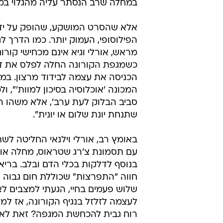
במחלה שרב הנסתר עליה מהגלוי במצב ב
אלא שהסרט המושקע, שהופק על ידי 
הפילוסופי, העמוק יותר. כמו הדרך לג
מראש, אורלי וגיא אינם מכחישי קור
כשמגפת הקורונה החלה לפלס את דר
הכניסה את עצמה לבידוד מרצון. ב
המכונה 'אוכלוסיה בסיכון למוות'", ו
סביב הבלוק לעת ערב', אלא משהו הרמט
שתנחת יונת שלום או יונית".
באומץ רב, אורלי וילנאי החליטה ל
חווה "התפרצות" שכוללת חום גבוה וכאב
שלוש פעמים בחיי, הגעתי למצבים ל
לעצמה לזלזל בנגיף הקורונה, אז ל