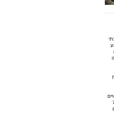
תי
בע
ים
אלים, כולל 70%