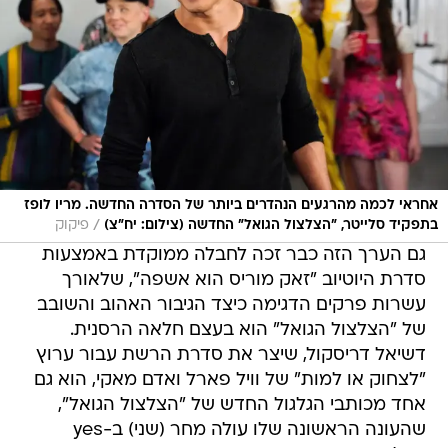
אחראי לכמה מהרגעים הנהדרים ביותר של הסדרה החדשה. מריו לופז
/
בתפקיד סלייטר, "הצלצול הגואל" החדשה (צילום: יח"צ)
פיקוק
גם הערך הזה כבר זכה לחבלה ממוקדת באמצעות
סדרת היוטיוב "זאק מוריס הוא אשפה", שלאורך
עשרות פרקים הדגימה כיצד הגיבור האהוב והשובב
של "הצלצול הגואל" הוא בעצם חלאה הרסנית.
דשיאל דריסקול, שיצר את סדרת הרשת עבור ערוץ
"לצחוק או למות" של וויל פארל ואדם מאקי, הוא גם
אחד מכותבי הגלגול החדש של "הצלצול הגואל",
שהעונה הראשונה שלו עולה מחר (שני) ב-yes