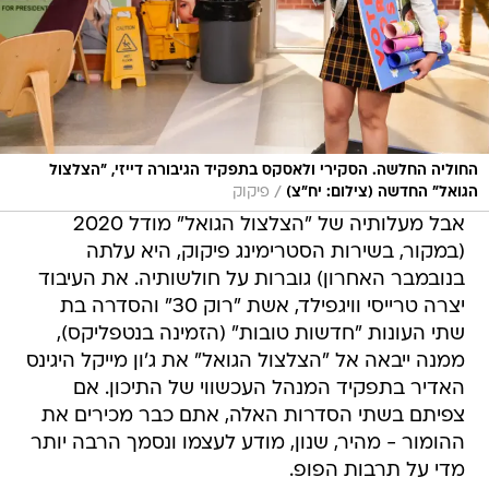
החוליה החלשה. הסקירי ולאסקס בתפקיד הגיבורה דייזי, "הצלצול
/
הגואל" החדשה (צילום: יח"צ)
פיקוק
אבל מעלותיה של "הצלצול הגואל" מודל 2020
(במקור, בשירות הסטרימינג פיקוק, היא עלתה
בנובמבר האחרון) גוברות על חולשותיה. את העיבוד
יצרה טרייסי וויגפילד, אשת "רוק 30" והסדרה בת
שתי העונות "חדשות טובות" (הזמינה בנטפליקס),
ממנה ייבאה אל "הצלצול הגואל" את ג'ון מייקל היגינס
האדיר בתפקיד המנהל העכשווי של התיכון. אם
צפיתם בשתי הסדרות האלה, אתם כבר מכירים את
ההומור - מהיר, שנון, מודע לעצמו ונסמך הרבה יותר
מדי על תרבות הפופ.