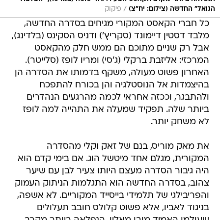
/
הגואל" החדשה (צילום: יח"צ)
פיקוק
כל חברי הקאסט המקורי מגיחים בסדרה החדשה,
מלבד דסטין דיימונד (סקריץ') ודניס הסקינס (בלדינג),
אבל רק שניים מתוכם הם ממש חלק מהקאסט
המרכזי: אליזבת ברקלי (ג'סי) ומריו לופז (סלייטר).
האחרון פשוט מעולה, משקף בדמותו את הסדרה הן
בהיצמדות אל הנוסטלגיה והן בכורח להתפכח
ולהתבגר, וככזה אחראי לכמה מהרגעים הנהדרים
ביותר שלה. תפקיד שמעלה את התהייה למה לופז
לא משחק יותר.
את מאק מוריס, בנם של זאק וקלי מהסדרה
המקורית, מגלם אחד מיטשל הוג. אם בימי קדם הוא
היה גיבור הסדרה מעצם היותו צעיר לבן עם שיער
צהוב, בסדרה החדשה הוא התגלמות הניתוק העמוק
והפריבילגי של תלמידי בייסייד המקוריים. לא אשפה,
בניגוד לאביו, אלא פשוט קלולס חובב תעלולים