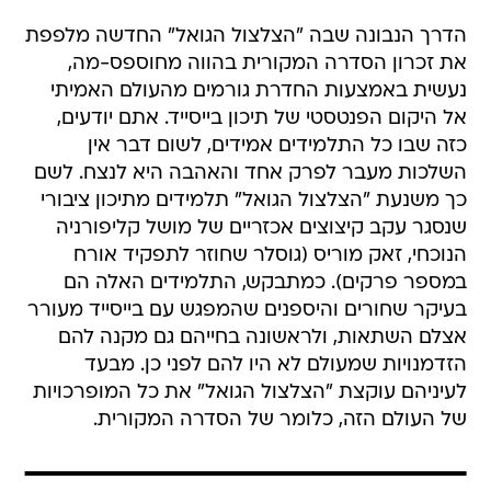
הדרך הנבונה שבה "הצלצול הגואל" החדשה מלפפת
את זכרון הסדרה המקורית בהווה מחוספס-מה,
נעשית באמצעות החדרת גורמים מהעולם האמיתי
אל היקום הפנטסטי של תיכון בייסייד. אתם יודעים,
כזה שבו כל התלמידים אמידים, לשום דבר אין
השלכות מעבר לפרק אחד והאהבה היא לנצח. לשם
כך משנעת "הצלצול הגואל" תלמידים מתיכון ציבורי
שנסגר עקב קיצוצים אכזריים של מושל קליפורניה
הנוכחי, זאק מוריס (גוסלר שחוזר לתפקיד אורח
במספר פרקים). כמתבקש, התלמידים האלה הם
בעיקר שחורים והיספנים שהמפגש עם בייסייד מעורר
אצלם השתאות, ולראשונה בחייהם גם מקנה להם
הזדמנויות שמעולם לא היו להם לפני כן. מבעד
לעיניהם עוקצת "הצלצול הגואל" את כל המופרכויות
של העולם הזה, כלומר של הסדרה המקורית.