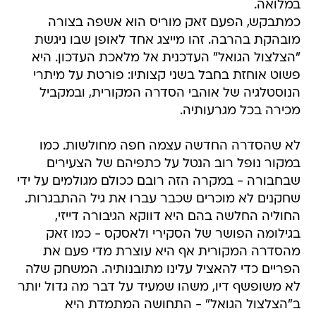
במלואה.
כמתבקש, הפעם זאק מוריס הוא אשפה בצורה
מובהקת בהרבה. זהו מייצג אחד לאופן שבו ניגשת
"הצלצול הגואל" העדכנית אל מלאכת העדכון. היא
פשוט אוחזת בחבל בשני קצותיו: פורטת על מיתרי
הנוסטלגיה של אוהבי הסדרה המקורית, ובמקביל
מכירה בכל מגרעותיה.
לא שהסדרה החדשה עצמה חפה מחולשות. כמו
במקור נופל רוב הנטל על כתפיהם של הצעירים
שבחבורה - במקרה הזה רובם ככולם מגולמים על ידי
שחקנים לא מוכרים שכבר עברו את גיל ההתבגרות.
החוליה החלשה בהם היא דווקא הגיבורה דייזי,
בגילומה הפושר של הסקירי ולאסקס - כמו זאק
מהסדרה המקורית אף היא עוצרת מדי פעם את
הפריים כדי להאציל עלינו מתובנותיה. המשחק שלה
לא משופשף דיו, משהו שמעיד על דבר מה גדול יותר
ב"הצלצול הגואל" - התחושה המתמדת היא