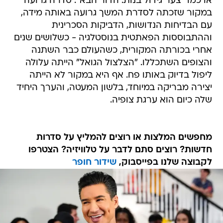
או כמו "צער גידול בנות: הדור הבא". סדרה גרועה
במקור שזכתה לסדרת המשך גרועה באותה מידה,
עם הבדיחות הנדושות, הדביקות הסכרינית
וההתבוססות הפאתטית בנוסטלגיה - כשלושים שנים
אחרי בכורתה המקורית, כשהעולם כבר השתנה
והצופים השתכללו. "הצלצול הגואל" הייתה עלולה
ליפול בדיוק באותו פח. אף היא במקור לא הייתה
יצירה מבריקה במיוחד, בלשון המעטה, והערך היחיד
שלה כיום הוא ערגת צופיה.
מחפשים המלצות או רוצים להמליץ על סדרות
חדשות? רוצים סתם לדבר על טלוויזיה? הצטרפו
לקבוצה שלנו בפייסבוק,
שידור חופר