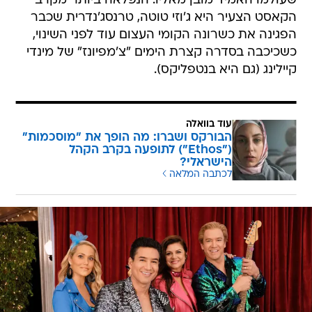
שעולמו האמיד מובן מאליו. הנפלאה ביותר מקרב
הקאסט הצעיר היא ג'וזי טוטה, טרנסג'נדרית שכבר
הפגינה את כשרונה הקומי העצום עוד לפני השינוי,
כשכיכבה בסדרה קצרת הימים "צ'מפיונז" של מינדי
קיילינג (גם היא בנטפליקס).
עוד בוואלה
הבורקס ושברו: מה הופך את "מוסכמות"
("Ethos") לתופעה בקרב הקהל
הישראלי?
לכתבה המלאה