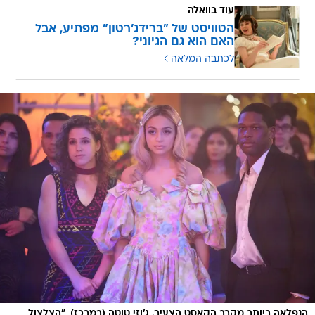
עוד בוואלה
הטוויסט של "ברידג'רטון" מפתיע, אבל
האם הוא גם הגיוני?
לכתבה המלאה
הנפלאה ביותר מקרב הקאסט הצעיר. ג'וזי טוטה (במרכז), "הצלצול