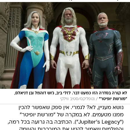
לא קורה בסדרה הזו כמעט דבר. לזלי ביב, ג'וש דוהמל ובן דניאלס,
/
"מורשת יופיטר"
נטפליקס/סטיב ווילקי
נושא מעניין, לא? לגמרי. אין ספק שאפשר להכין
ממנו מטעמים. לא במקרה של "מורשת יופיטר"
("Jupiter's Legacy"). הכתיבה בה גרועה בכל רמה,
והפולמוס שאמור להניע את המורכבות והעומק,