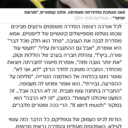
פאה מגוחכת ומלודרמה משמימה. אלנה קמפוריס, "מורשת
/
יופיטר"
נטפליקס/סטיב ווילקי
לכל אורכה רצופה הסדרה משפטים ורגעים מביכים
שכמו נשלפו מספיישלים קיטשיים של לייפטיים. אמא
מסדרת לבנה את העניבה. "פחד הוא חלק מכל דבר"
היא אומרת, "אבל גם ההתגברות עליו". "תעשי עוד
שורה, ביץ'!", צוהלת חברה בערב של הוללות וקוק.
"את יותר טובה מזה", אומרת מישהי לחברתה ויוצאת
מהחדר. החברה משיבה לחדר הריק: "לא, אני לא".
שוטר ניגש בהלוויה אל האלמנה הטרייה. "סליחה על
ההפרעה, גבירתי", הוא אומר ומגיש לה מעטפה.
"החבר'ה בתחנה עשו מגבית. זה לא הרבה אבל... זה
המעט שיכולנו לעשות". כמובן, "זה לא הרבה" הוא
במקור "it ain't much". הרי ככה שוטרים מדברים.
הודות לכיס העמוק של נטפליקס, כל הדבר הזה עשוי
לעילא. האפקטים מעולים והסדרה נראית מרשים,