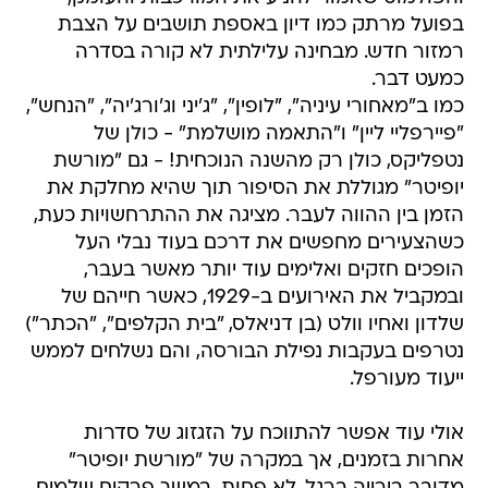
בפועל מרתק כמו דיון באספת תושבים על הצבת
רמזור חדש. מבחינה עלילתית לא קורה בסדרה
כמעט דבר.
כמו ב"מאחורי עיניה", "לופין", "ג'יני וג'ורג'יה", "הנחש",
"פיירפליי ליין" ו"התאמה מושלמת" - כולן של
נטפליקס, כולן רק מהשנה הנוכחית! - גם "מורשת
יופיטר" מגוללת את הסיפור תוך שהיא מחלקת את
הזמן בין ההווה לעבר. מציגה את ההתרחשויות כעת,
כשהצעירים מחפשים את דרכם בעוד נבלי העל
הופכים חזקים ואלימים עוד יותר מאשר בעבר,
ובמקביל את האירועים ב-1929, כאשר חייהם של
שלדון ואחיו וולט (בן דניאלס, "בית הקלפים", "הכתר")
נטרפים בעקבות נפילת הבורסה, והם נשלחים לממש
ייעוד מעורפל.
אולי עוד אפשר להתווכח על הזגזוג של סדרות
אחרות בזמנים, אך במקרה של "מורשת יופיטר"