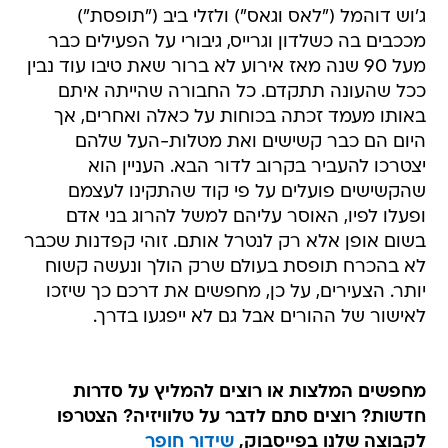
ג'וש דוהמל ("לאס וגאס") ולזלי ביב ("תופסת")
מככבים בה כשלדון וגרייס, גיבורי על הפעילים כבר
מעל 90 שנה מאז אירוע לא ברור שאת טיבו עוד נבין
ככל שהעונה תתקדם. כל החבורה שהייתה איתם
באותו מעמד זכתה בכוחות על כאלה ואחרים, אך
היום הם כבר קשישים ואת מטלות-העל שלהם
יצטרכו להעביר בקרוב לדור הבא. העניין הוא
שהקשישים פועלים על פי קוד שהתקינו לעצמם
ופעלו לפיו, האוסר עליהם למשל להרוג בני אדם
בשום אופן אלא רק לנטרל אותם. זוהי קפדנות שכבר
לא בהכרח תופסת בעולם שרק הולך ונעשה קשוח
יותר. הצעירים, על כן, מחפשים את דרכם כך שיזכו
לאישור של ההורים אבל גם לא ייפגעו בדרך.
מחפשים המלצות או רוצים להמליץ על סדרות
חדשות? רוצים סתם לדבר על טלוויזיה? הצטרפו
לקבוצה שלנו בפייסבוק,
שידור חופר