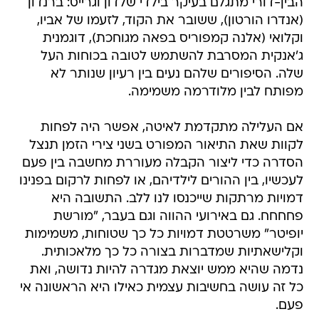
הבין-דורי מתגלם בעיקר בילדי שלדון וגרייס: ברנדון
(אנדרו הורטון), ששובר את הקוד, לזעמו של אביו,
וקלואי (אלנה קמפוריס בפאה מגוחכת), דוגמנית
ג'אנקית המסרבת להשתמש לטובה בכוחות העל
שלה. הסיפורים שלהם נעים בין רעיון שנותר לא
מפותח לבין מלודרמה משמימה.
אם העלילה מתקדמת לאיטה, אפשר היה לפחות
לקוות שאת התיאור המפורט בשני צירי הזמן תנצל
הסדרה כדי ליצור הקבלה מעוררת מחשבה בין פעם
לעכשיו, בין ההורים לילדיהם, או לפחות לרקום בפנינו
דמויות מרתקות שייכנסו לנו ללב. התשובה היא
פחחחח. גם באירועי ההווה וגם בעבר, "מורשת
יופיטר" משרטטת דמויות כל כך שטוחות, משמימות
וקלישאתיות שמדברות בצורה כל כך מלאכותית.
נדמה שהיא ממש יוצאת מגדרה להיות נדושה, ואת
כל זה עושה בחשיבות עצמית כאילו היא הראשונה אי
פעם.