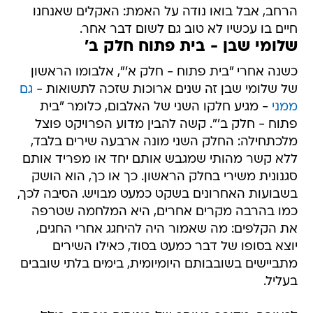
הרחב, אבל בואו נודה על האמת: האקלים שאנחנו
חיים בו עכשיו לא טוב גם לשום דבר אחר.
שלומי שבן - בית פתוח חלק ב'
כשנה אחרי "בית פתוח - חלק א'", אלבומו הראשון
של שלומי שבן זה שנים ארוכות שזכה לתשואות -
גם
ממני
- מגיע חלקו השני של האלבום, כלומר "בית
פתוח - חלק ב'". קשה להבין מדוע הפרויקט פוצל
מלכתחילה: החלק השני מונה ארבעה שירים בלבד,
ללא קשר מהותי שמגבש אותם יחד או מפריד אותם
סגנונית משירי בחלק הראשון. כך או כך, הוא הושק
בשבועות האחרונים בשקט כמעט מבויש. הסיבה לכך,
כמו בהרבה מקרים אחרים, היא המלחמה שטרפה
את הקלפים: מה שאמור היה להיחגג אחרי החגים,
יוצא בסופו של דבר כמעט בסוד, כאילו השירים
מתביישים בשובבותם היומיומית, בימים בלתי שובבים
בעליל.