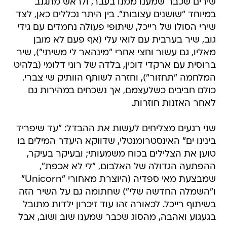
שירים שכבר שמענו ממנו בעבר, ולראש מתגנב
במיוחד "שושנים עצובות". בין היתר נכללים כאן, לצד
שירי הסולו של רייכל, שיתופי פעולה נחמדים עם גידי
גוב, שיר בערבית עם לואי עלי (אף פעם לא מובן
מאליו, גם עשור וחצי אחרי "מינהאר לי משיתי"), שיר
ברוסית עם ארקדי דוכין, בלדה של רוני דלומי (בלהיט
המלחמה "תחזור"), וחזרה לשותף הוותיק שי צברי.
כולם חביבים כשלעצמם, אך נשכחים במהירות גם
לאחר האזנות חוזרות.
שני רגעים מצליחים לעשות את ההבדל: "עד שיפריד
בינינו ים" האינסטרומנטלי, שדווקא היעדר המילים בו
טוען את הצלילים בכוח משמעותי; ובעיקר בעיקר,
ההפתעה הגדולה של האלבום, "לי לא אכפת",
שמבצעת מאי ספדיה (היוצרת מאחורי "Unicorn"
ו"השמלה החדשה שלי") שחתומה גם על השיר הזה
בשיתוף רייכל. לכאורה זהו עוד זיכרון ילדות מתובל
בגעגוע ואהבה, מהסוג שכבר שמענו שוב ושוב, אבל