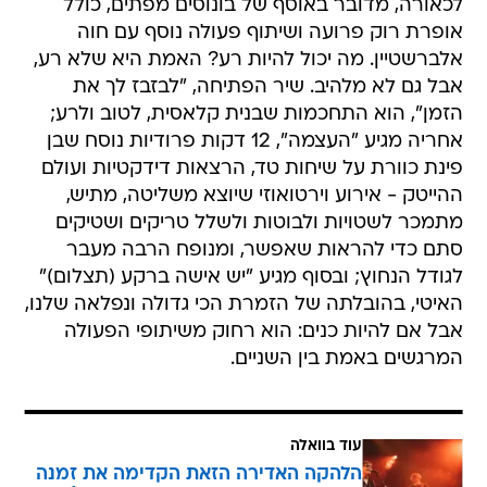
לכאורה, מדובר באוסף של בונוסים מפתים, כולל
אופרת רוק פרועה ושיתוף פעולה נוסף עם חוה
אלברשטיין. מה יכול להיות רע? האמת היא שלא רע,
אבל גם לא מלהיב. שיר הפתיחה, "לבזבז לך את
הזמן", הוא התחכמות שבנית קלאסית, לטוב ולרע;
אחריה מגיע "העצמה", 12 דקות פרודיות נוסח שבן
פינת כוורת על שיחות טד, הרצאות דידקטיות ועולם
ההייטק - אירוע וירטואוזי שיוצא משליטה, מתיש,
מתמכר לשטויות ולבוטות ולשלל טריקים ושטיקים
סתם כדי להראות שאפשר, ומנופח הרבה מעבר
לגודל הנחוץ; ובסוף מגיע "יש אישה ברקע (תצלום)"
האיטי, בהובלתה של הזמרת הכי גדולה ונפלאה שלנו,
אבל אם להיות כנים: הוא רחוק משיתופי הפעולה
המרגשים באמת בין השניים.
עוד בוואלה
הלהקה האדירה הזאת הקדימה את זמנה