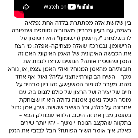
בין שלושת אלה מסתתרת בלדה אחת נפלאה
באמת, עם רעיון מבריק מאחוריה וסוחפת שתפורה
לו בשלמות. "קדישמן (רישומון)" הוא רשומון על
הרישומון, ובמרכזו שאלה מצחיקה-אפלה: מי רצח
את הכבשה האיקונית של האמן האיקוני: האם זה
הזמן שהשכיח אותה? הנושים שרצו לגבות את
חובותיהם מהאמן המנוח? ואולי האמן עצמו, או, נורא
מכך - השיח הביקורתי/יחצני עליה? ואולי אף אחד
מהם. מעבר לסיפור המשעשע, זהו דיון מרהיב על
חיים של יצירה ועל הרצון של כולם לנגוס בה, עם
מוסר השכל נאמן: אמנות גדולה היא זו שצוחקת
אחרונה על כולנו, וכל השאר שטויות. שבן, אמן גדול
בעצמו, מבין את זה היטב. הלוואי שבחלק הבא -
בתקווה שהקצב הנוכחי יימשך - יהיו יותר שירים
כאלה. איך אומר השיר הפותח? חבל לבזבז את הזמן.