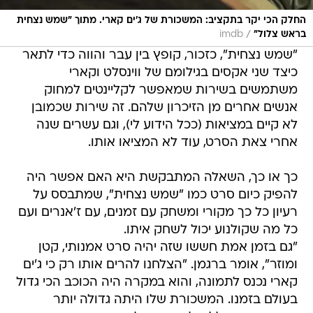
החלק הכי יקר בתקציב: המשכורת של ג'ים קארי. מתוך "שמש נצחית
/
בראש צלול"
imdb
"שמש נצחית", כזכור, קופץ בין עבר והווה כדי לתאר
כיצד שני אקסים בגילומם של ווינסלט וקארי
משתמשים בשירות שמאפשר לקליינטים למחוק
אנשים אחרים מן הזיכרון שלהם. זה שירות שכמובן
לא קיים במציאות (ככל הידוע לי), וגם עשרים שנה
אחרי צאת הסרט, עוד לא המציאו אותו.
כך או כך, השאלה המתבקשת היא האם אפשר היה
להפיק כיום סרט כמו "שמש נצחית", שמתבסס על
רעיון כל כך מקורי ומשחק עם זמנים, עם ז'אנרים ועם
כל מה שקולנוע יכול לשחק איתו.
"גם בזמן אמת חששו שזה יהיה סרט אמנותי, קטן
ומוזר", אומר ברגמן. "הצלחנו להרים אותו רק כי ג'ים
קארי נכנס לתמונה, והוא במקרה היה הכוכב הכי גדול
בעולם בזמנו. המשכורת שלו היתה גדולה יותר