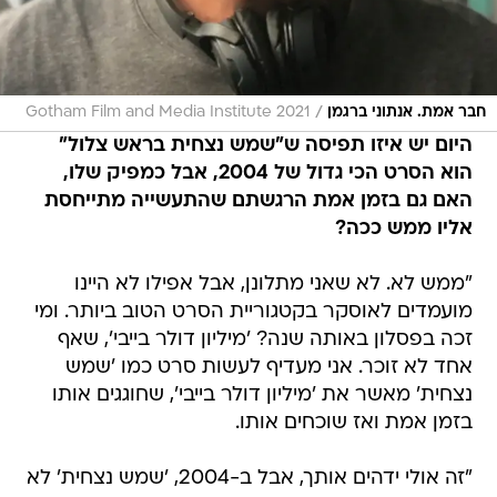
/
חבר אמת. אנתוני ברגמן
2021 Gotham Film and Media Institute
היום יש איזו תפיסה ש"שמש נצחית בראש צלול"
הוא הסרט הכי גדול של 2004, אבל כמפיק שלו,
האם גם בזמן אמת הרגשתם שהתעשייה מתייחסת
אליו ממש ככה?
"ממש לא. לא שאני מתלונן, אבל אפילו לא היינו
מועמדים לאוסקר בקטגוריית הסרט הטוב ביותר. ומי
זכה בפסלון באותה שנה? 'מיליון דולר בייבי', שאף
אחד לא זוכר. אני מעדיף לעשות סרט כמו 'שמש
נצחית' מאשר את 'מיליון דולר בייבי', שחוגגים אותו
בזמן אמת ואז שוכחים אותו.
"זה אולי ידהים אותך, אבל ב-2004, 'שמש נצחית' לא