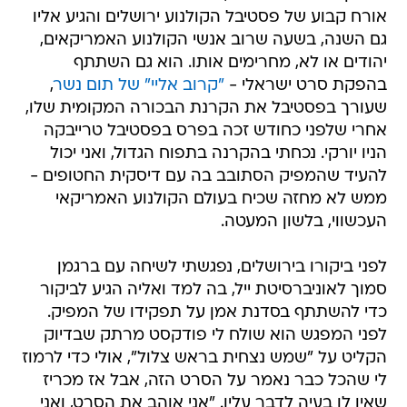
אורח קבוע של פסטיבל הקולנוע ירושלים והגיע אליו
גם השנה, בשעה שרוב אנשי הקולנוע האמריקאים,
יהודים או לא, מחרימים אותו. הוא גם השתתף
בהפקת סרט ישראלי -
"קרוב אליי" של תום נשר
,
שעורך בפסטיבל את הקרנת הבכורה המקומית שלו,
אחרי שלפני כחודש זכה בפרס בפסטיבל טרייבקה
הניו יורקי. נכחתי בהקרנה בתפוח הגדול, ואני יכול
להעיד שהמפיק הסתובב בה עם דיסקית החטופים -
ממש לא מחזה שכיח בעולם הקולנוע האמריקאי
העכשווי, בלשון המעטה.
לפני ביקורו בירושלים, נפגשתי לשיחה עם ברגמן
סמוך לאוניברסיטת ייל, בה למד ואליה הגיע לביקור
כדי להשתתף בסדנת אמן על תפקידו של המפיק.
לפני המפגש הוא שולח לי פודקסט מרתק שבדיוק
הקליט על "שמש נצחית בראש צלול", אולי כדי לרמוז
לי שהכל כבר נאמר על הסרט הזה, אבל אז מכריז
שאין לו בעיה לדבר עליו. "אני אוהב את הסרט, ואני