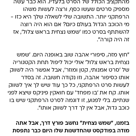
מהתקציב הכולל של הסרט בלעדיו. הוא כבר עשה
מספיק סרטים שעשו כסף, ורצה לעשות משהו
הרפתקני יותר. התשובה שלי לשאלה שלך היא כזו -
מי הכוכב הגדול בעולם כיום? אם הוא היה רוצה
להשתתף בסרט כמו 'שמש נצחית בראש צלול', אז
זה היה קורה".
"חוץ מזה, סיפורי אהבה שוב באופנה היום. 'שמש
נצחית בראש צלול' אולי יכול ליפול תחת הקטגוריה
של 'סרט אמנותי, קטן ומוזר', אבל אפשר היה לשווק
אותו כסיפור אהבה, וזו נקודה חשובה. זה בסדר
לעשות סרט הרפתקני, כל כך עוד שיש לך איך לשווק
אותו. קח את 'בו מפחד' עם חואקין פיניקס שיצא לפני
שנתיים. בלי לפגוע, זו דוגמה לסרט הרפתקני שיש בו
כוכב גדול, אבל אין לך דרך לשווק אותו".
בזמנו, "שמש נצחית" נחשב פורץ דרך, אבל אתה
מודה בפודקסט שהחדשנות שלו היום כבר נתפסת