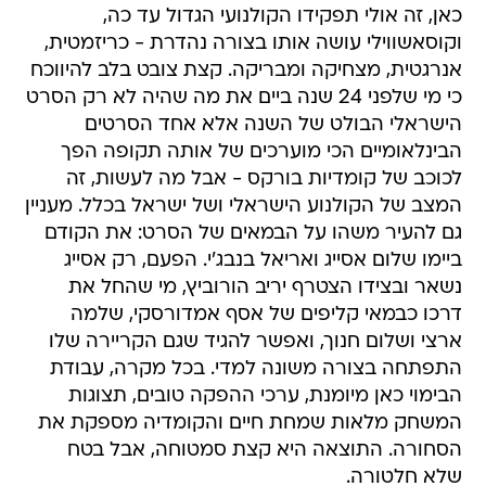
כאן, זה אולי תפקידו הקולנועי הגדול עד כה,
וקוסאשווילי עושה אותו בצורה נהדרת - כריזמטית,
אנרגטית, מצחיקה ומבריקה. קצת צובט בלב להיווכח
כי מי שלפני 24 שנה ביים את מה שהיה לא רק הסרט
הישראלי הבולט של השנה אלא אחד הסרטים
הבינלאומיים הכי מוערכים של אותה תקופה הפך
לכוכב של קומדיות בורקס - אבל מה לעשות, זה
המצב של הקולנוע הישראלי ושל ישראל בכלל. מעניין
גם להעיר משהו על הבמאים של הסרט: את הקודם
ביימו שלום אסייג ואריאל בנבג'י. הפעם, רק אסייג
נשאר ובצידו הצטרף יריב הורוביץ, מי שהחל את
דרכו כבמאי קליפים של אסף אמדורסקי, שלמה
ארצי ושלום חנוך, ואפשר להגיד שגם הקריירה שלו
התפתחה בצורה משונה למדי. בכל מקרה, עבודת
הבימוי כאן מיומנת, ערכי ההפקה טובים, תצוגות
המשחק מלאות שמחת חיים והקומדיה מספקת את
הסחורה. התוצאה היא קצת סמטוחה, אבל בטח
שלא חלטורה.