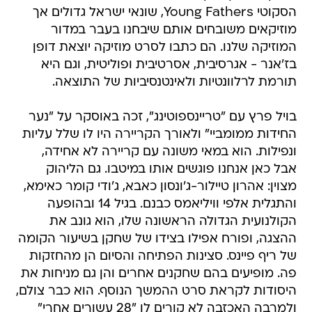
הסקוטי Young Fathers, שונאי ישראל גדולים אך
מוזיקאים משובחים אותם שיבחנו בעבר במדור
המוזיקה שלנו. הם כתבו לסרט מוזיקה יוצאת דופן
בז'אנר - אגרסיבית, אסרטיבית ופוליטית, וגם היא
תורמת לרלוונטיות ולאינטנסיביות של התוצאה.
בויל פרץ עם "טריינספוטינג", זכה באוסקר על "נער
החידות ממומביי" ולאורך הקריירה היו לו שלל עליות
ונפילות. הוא במאי משונה עם קריירה לא אחידה,
אבל כאן אנחנו פוגשים אותו במיטבו. גם הליהוק
מצוין: אהרון טיילור-ג'ונסון כאבא, ג'ודי קומר כאימא,
והתגלית אלפי וויליאמס כבנם. בגיל 14 ובהופעה
הקולנועית הגדולה הראשונה שלו, הוא גונב את
ההצגה, ופורח אפילו בצידו של שחקן בשיעור הקומה
של ריף פיינס. סצינות הפתיחה והסיום הן מהחזקות
פה. מופיעים בהם שחקנים אחרים והן גם מניחות את
היסודות לקראת סרט ההמשך הנוסף. הוא כבר צולם,
ולמרבה האכזבה לא קורים לו "28 עשורים אחרי"