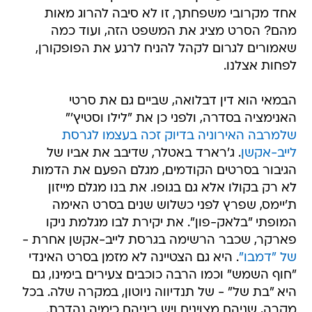
אחד מקרובי משפחתך, זו לא סיבה להרוג מאות
מהם? הסרט מציג את המשפט הזה, ועוד כמה
שאמורים לגרום לקהל להניח לרגע את הפופקורן,
לפחות אצלנו.
הבמאי הוא דין דבלואה, שביים גם את סרטי
האנימציה בסדרה, ולפני כן את "לילו וסטיץ'"
שלמרבה האירוניה בדיוק זכה בעצמו לגרסת
לייב-אקשן
. ג'רארד באטלר, שדיבב את אביו של
הגיבור בסרטים הקודמים, מגלם הפעם את הדמות
לא רק בקולו אלא גם בגופו. את בנו מגלם מייזון
ת'יימס, שפרץ לפני כשלוש שנים בסרט האימה
המופתי "בלאק-פון". את יקירת לבו מגלמת ניקו
פארקר, שכבר הרשימה בגרסת לייב-אקשן אחרת -
של "דמבו"
. היא גם הצטיינה לא מזמן בסרט האינדי
"חוף השמש" וכמו הרבה כוכבים צעירים בימינו, גם
היא "בת של" - של תנדיווה ניוטון, במקרה שלה. בכל
מקרה, שניהם מצוינים ויש ביניהם כימיה נהדרת.