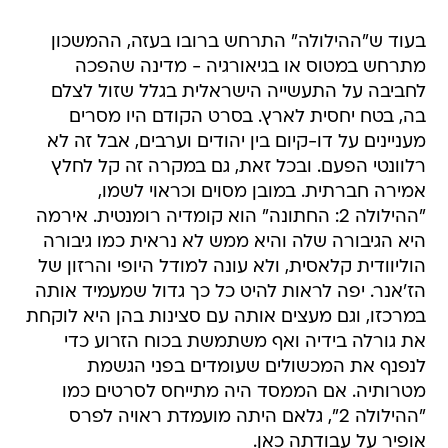
בעוד ש"ההילולה" התרחש ברובו בעזה, ההמשכון
מתרחש במטוס או בגיאורגיה - מדינה שהפכה
לחביבה על התעשייה הישראלית בגלל שזול לצלם
בה, בטח יחסית לארץ. בסרט הקודם היו מסרים
מעניינים על דו-קיום בין יהודים וערבים, אבל זה לא
רלוונטי הפעם. ובכל זאת, גם במקרה זה קל לחלץ
אמירה חברתית. במובן מסוים וכראוי לשמו,
"ההילולה 2: החתונה" הוא קומדיה רומנטית. אירמה
היא הגיבורה שלה והיא ממש לא נראית כמו גיבורה
הוליוודית קלאסית, ולא עונה למודל היופי והרזון של
הז'אנר. יפה לראות להיט כל כך גדול שמעמיד אותה
במרכזו, וגם מעצים אותה עם סצינות בהן היא לוקחת
את גורלה בידיה ואף משתמשת בכוח הזרוע כדי
לנפנף את המכשולים שעומדים בפני הגשמת
מטרותיה. אם הממסד היה מתייחס לסרטים כמו
"ההילולה 2", גלאם היתה מועמדת ראויה לפרס
אופיר על עבודתה כאן.