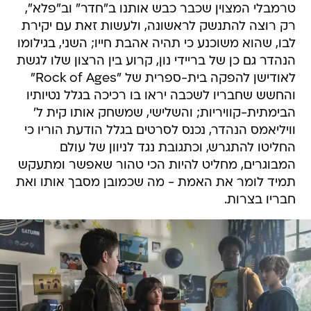
טרמבלי המצוין שכבר כבש אותנו ב"חדר" וב"פלא",
רק רוצה להתנשק לראשונה, ולעשות זאת עם יקירת
לבו, שהוא משוכנע כי תהיה אהבת חייו; השני, בגילומו
הנהדר גם כן של בריידי נון, קרוע בין הרצון שלו לגשת
לאודישן להפקה בית-ספרית של "Rock of Ages"
והחשש שחבריו לשכבה יראו בו רכיכה בגלל נטיותיו
הבימתית-קוויריות; והשלישי, שמשחק אותו קית ל'
וויליאמס הנהדר, נכנס לסרטים בגלל הודעת הוריו כי
החליטו להתגרש, וכתגובת נגד לניוון של עולם
המבוגרים, מחליט להיות הכי טהור שאפשר ומתעקש
תמיד לומר את האמת - מה שכמובן מסבך אותו ואת
חבריו בצרות.