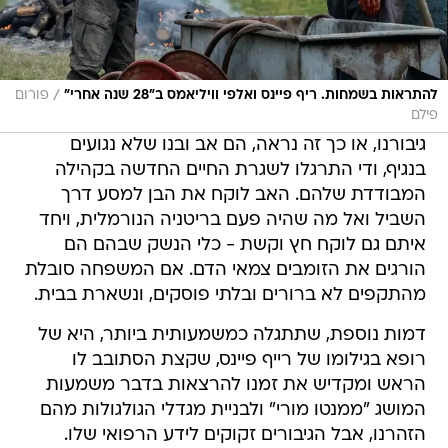
/
להתראות בשמחות. ריף פיינס ואלפי וויליאמס ב"28 שנה אחרי"
פורום
פילם
גיבורנו, או כך זה נראה, הם אב ובנו שלא נגועים
בנגיף, ודי התרגלו לשגרת החיים החדשה בקהילה
המבודדת שלהם. האב לוקח את הבן למסע דרך
השביל ואל מה שהיה פעם בריטניה הנורמלית, ויחד
איתם גם לוקח חץ וקשת - כלי הנשק שבהם הם
הורגים את הזומבים צמאי הדם. אם המשפחה סובלת
מהתקפים לא ברורים ובלתי פוסקים, ונשארת בבית.
דמות נוספת, שתתגלה כמשמעותית ביותר, היא של
רופא בגילומו של רייף פיינס, שקצת הסתובב לו
הראש ומקדיש את זמנו להרצאות בדבר משמעות
המושג "ממנטו מורי" ולבניית מגדלי הגולגולות מהם
הזהרנו, אבל הגיבורים זקוקים לידע הרפואי שלו.