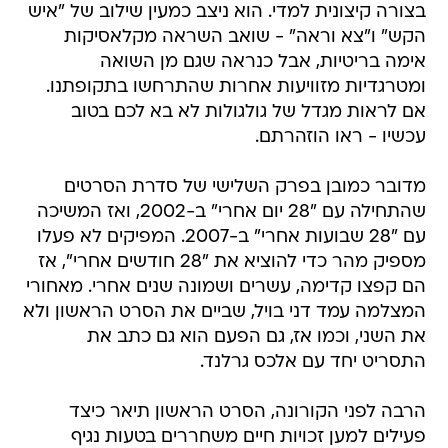
בצורה קיצונית למדי. הוא ניצב כמעין שילוב של "איש
הקש" ו"צא וראה" - שואב השראה מקלאסיקות
אימה בריטיות, אבל כנראה שגם מן השואה
ומטרגדיות מזוויעות אחרות שהתרחשו בתקופתנו.
אם לראות מגדל של גולגולות לא בא לכם בטוב
עכשיו - ראו הוזהרתם.
מדובר כמובן בפרק השלישי של סדרת הסרטים
שהתחילה עם "28 יום אחרי" ב-2002, ואז המשיכה
עם "28 שבועות אחרי" ב-2007. המפיקים לא פעלו
מספיק מהר כדי להוציא את "28 חודשים אחרי", אז
הם קפצו קדימה, עשרים ושמונה שנים אחרי. מאחורי
המצלמה עמד דני בויל, שביים את הסרט הראשון ולא
את השני, וכמו אז, גם הפעם הוא גם כתב את
התסריט יחד עם אלכס גרלנד.
הרבה לפני הקורונה, הסרט הראשון תיאר כיצד
פעילים למען זכויות חיים משחררים בטעות נגיף