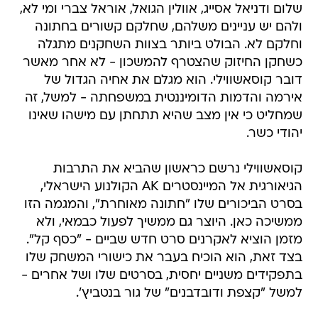
שלום ודניאל אסייג, אוולין הגואל, אוראל צברי ומי לא,
ולהם יש עניינים משלהם, שחלקם קשורים בחתונה
וחלקם לא. הבולט ביותר בצוות השחקנים מתגלה
כשחקן החיזוק שהצטרף להמשכון - לא אחר מאשר
דובר קוסאשווילי. הוא מגלם את אחיה הגדול של
אירמה והדמות הדומיננטית במשפחתה - למשל, זה
שמחליט כי אין מצב שהיא תתחתן עם מישהו שאינו
יהודי כשר.
קוסאשווילי נרשם כראשון שהביא את התרבות
הגיאורגית אל המיינסטרים AK הקולנוע הישראלי,
בסרט הביכורים שלו "חתונה מאוחרת", והמגמה הזו
ממשיכה כאן. היוצר גם ממשיך לפעול כבמאי, ולא
מזמן הוציא לאקרנים סרט חדש שביים - "כסף קל".
בצד זאת, הוא הוכיח בעבר את כישורי המשחק שלו
בתפקידים משניים יחסית, בסרטים שלו ושל אחרים -
למשל "קצפת ודובדבנים" של גור בנטביץ'.