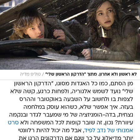
/
לא ראשון ולא אחרון. מתוך "הדרקון הראשון שלי"
טוליפ מדיה
מן הסתם, כמו כל האגדות מסוגו, "הדרקון הראשון
שלי" נועד לשמש אלגוריה, ולפחות כרגע, קשה שלא
לצפות בו ולחשוב על השבעה באוקטובר וההרס
בעזה. איך אפשר שלא, כשהוא עוסק במלחמה
נצחית, בדה-הומניזציה של מי שמעבר לגדר ובנקמה
עיוורת? נכון, זה שובר קופות לכל המשפחה ולא
סרט
אמנותי של נדב לפיד
, אבל מה יכול להיות רלוונטי
יותר מדיאלוג על כך שגם אם הדרקונים הרגו את