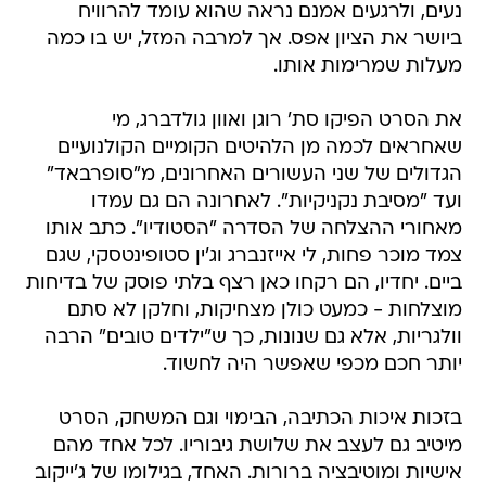
נעים, ולרגעים אמנם נראה שהוא עומד להרוויח
ביושר את הציון אפס. אך למרבה המזל, יש בו כמה
מעלות שמרימות אותו.
את הסרט הפיקו סת' רוגן ואוון גולדברג, מי
שאחראים לכמה מן הלהיטים הקומיים הקולנועיים
הגדולים של שני העשורים האחרונים, מ"סופרבאד"
ועד "מסיבת נקניקיות". לאחרונה הם גם עמדו
מאחורי ההצלחה של הסדרה "הסטודיו". כתב אותו
צמד מוכר פחות, לי אייזנברג וג'ין סטופינטסקי, שגם
ביים. יחדיו, הם רקחו כאן רצף בלתי פוסק של בדיחות
מוצלחות - כמעט כולן מצחיקות, וחלקן לא סתם
וולגריות, אלא גם שנונות, כך ש"ילדים טובים" הרבה
יותר חכם מכפי שאפשר היה לחשוד.
בזכות איכות הכתיבה, הבימוי וגם המשחק, הסרט
מיטיב גם לעצב את שלושת גיבוריו. לכל אחד מהם
אישיות ומוטיבציה ברורות. האחד, בגילומו של ג'ייקוב