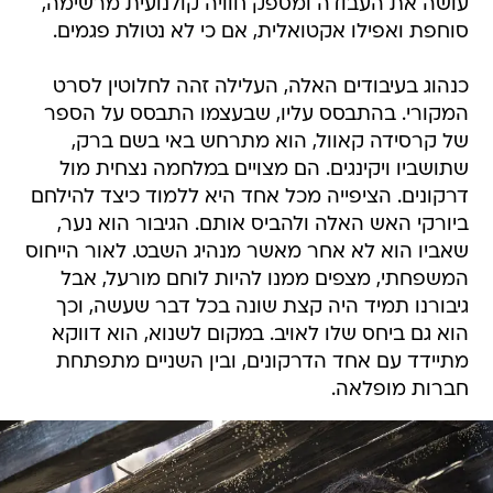
עושה את העבודה ומספק חוויה קולנועית מרשימה,
סוחפת ואפילו אקטואלית, אם כי לא נטולת פגמים.
כנהוג בעיבודים האלה, העלילה זהה לחלוטין לסרט
המקורי. בהתבסס עליו, שבעצמו התבסס על הספר
של קרסידה קאוול, הוא מתרחש באי בשם ברק,
שתושביו ויקינגים. הם מצויים במלחמה נצחית מול
דרקונים. הציפייה מכל אחד היא ללמוד כיצד להילחם
ביורקי האש האלה ולהביס אותם. הגיבור הוא נער,
שאביו הוא לא אחר מאשר מנהיג השבט. לאור הייחוס
המשפחתי, מצפים ממנו להיות לוחם מורעל, אבל
גיבורנו תמיד היה קצת שונה בכל דבר שעשה, וכך
הוא גם ביחס שלו לאויב. במקום לשנוא, הוא דווקא
מתיידד עם אחד הדרקונים, ובין השניים מתפתחת
חברות מופלאה.