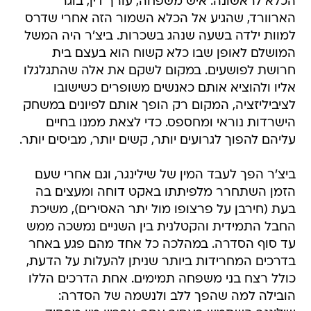
הכלא לראשונה. איש משפחה, עורך דין, בוגר
הארוורד, שהגיע אל הכלא השמור הזה אחרי שדרס
למוות ילדה בשעה שנהג בשכרות. ביצ'ר היה המשל
המושלם לאופן שבו כלא קשוח הוא בעצם בית
חרושת לפושעים. במקום לשקם את אלה שהתגלגלו
אליו ולהוציא אותם כאנשים משופרים כשישובו
לציביליזציה, המקום רק הופך אותם לפיונים במשחק
הישרדות נוראי ומחספס. כדי לצאת ממנו בחיים
עליהם להפוך לגרועים יותר, קשים יותר, מביסים יותר.
ביצ'ר הפך לעבד המין של שילינגר, וגם אחרי שעם
הזמן השתחרר מלפיתתו באקט דוחה ומעצים בה
בעת (חירבן על פרצופו מול יתר האסירים), משיכת
החבל התמידית והקטלנית בין השניים נמשכה ממש
עד סוף הסדרה. במהלכה כל אחד מהם פגע באחר
בדרכים המחרידות ביותר שניתן להעלות על הדעת,
כולל רצח בני משפחה תמימים. אחת הדרכים הללו
הובילה למה שהפך ללב ולנשמה של הסדרה: