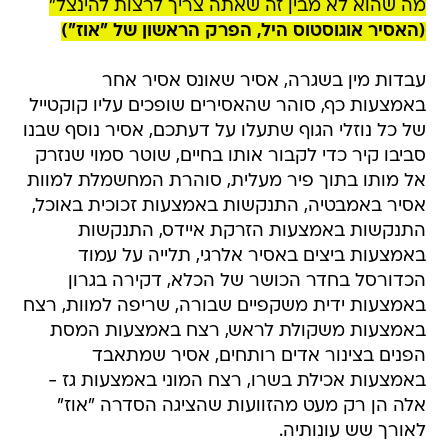
מה שהוא לא מבין זה שאתה צריך לרצות להינצל"
(האסיר אוגוסטוס היל, הפרק הראשון של "אוז")
עבדות מין בשגרה, אסיר שאונס אסיר אחר
באמצעות כף, סוהר שהאסירים שופכים עליו קוקטייל
של כל נוזלי הגוף שתעלו על דעתכם, אסיר נוסף שבנו
סביבו קיר כדי לקבור אותו בחיים, שוטר סמוי שנזרק
אל מותו בתוך פיר מעלית, סוהרת המחשמלת למוות
אסיר באמבטיה, התנקשות באמצעות זכוכית באוכל,
התנקשות באמצעות הזרקת איידס, התנקשות
באמצעות ביצים באסיר אלרגי, תלייה על עמוד
הכדורסל בחדר הכושר של הכלא, דקירה בגרון
באמצעות ידית משקפיים שבורה, שריפה למוות, רצח
באמצעות משקולת לראש, רצח באמצעות המסת
הפנים בצינור אדים רותחים, אסיר שמתאבד
באמצעות אכילת בשרו, רצח המוני באמצעות גז -
אלה הן רק מעט מהזוועות שהציגה הסדרה "אוז"
לאורך שש עונותיה.