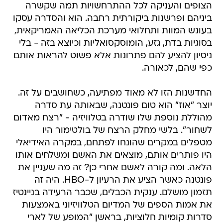
הצופים והעניקה לכל ההתרחשויות תמה שקשרה
ביניהם ופרשנות ביקורתית רחבה. הוא והסדרה עסקו
בעונש המוות ותחלואי מערכת הכליאה האמריקאית,
בסוגיות בדת, גזע, הומוסקסואליות וכיוצא בזה - בלי
ניסיון להציע להם פתרונות אלא פשוט להראות אותם
כפי שהם, לכאורה.
החדשנות הזו לא מאוד מפתיעה, כשחושבים על זה.
יוצר "אוז" הוא טום פונטנה, שבאותה עת סדרה
מהוללת נוספת שלו שודרה בטלוויזיה - "רצח מאדום
לשחור". בלשי מחלק הרצח של בולטימור היו
מטפלים במקרים שהונחו לפתחם, במקרה האידיאלי
היו פותרים אותם, מוצאים את האשם ומשלחים אותו
הלאה. ומה קורה לאשם אחרי כן? זה מה שעניין את
פונטנה כאשר הציע את הרעיון ל-HBO. היה זה
תזמון מושלם. ענקית הכבלים, שכבר הרעידה בניינטיז
את אמות הספים של המדיום הטלוויזיוני באמצעות
סדרות קומיות חלוציות, בראשן "המופע של לארי