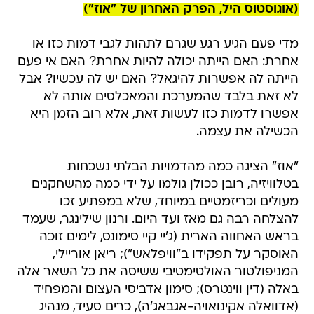
(אוגוסטוס היל, הפרק האחרון של "אוז")
מדי פעם הגיע רגע שגרם לתהות לגבי דמות כזו או
אחרת: האם הייתה יכולה להיות אחרת? האם אי פעם
הייתה לה אפשרות להיגאל? האם יש לה עכשיו? אבל
לא זאת בלבד שהמערכת והמאכלסים אותה לא
אפשרו לדמות כזו לעשות זאת, אלא רוב הזמן היא
הכשילה את עצמה.
"אוז" הציגה כמה מהדמויות הבלתי נשכחות
בטלוויזיה, רובן ככולן גולמו על ידי כמה מהשחקנים
מעולים וכריזמטיים במיוחד, שלא במפתיע זכו
להצלחה רבה גם מאז ועד היום. ורנון שילינגר, שעמד
בראש האחווה הארית (ג'יי קיי סימונס, לימים זוכה
האוסקר על תפקידו ב"וויפלאש"); ריאן אוריילי,
המניפולטור האולטימטיבי ששיסה את כל השאר אלה
באלה (דין ווינטרס); סימון אדביסי העצום והמפחיד
(אדוואלה אקינואויה-אגבאג'ה), כרים סעיד, מנהיג