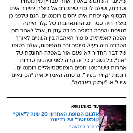
שילינגר השתמש באסיר אחר, עבריין מין מפחיד
וסדרתי, ושילם לו כדי שיתקרב אל ביצ'ר, יתיידד איתו
ולבסוף אף יפתח איתו יחסים רומנטיים, הגם שלפני כן
ביצ'ר היה סטרייט. ההתאהבות של קלר הייתה
מזויפת והניבה בסופה בגידה ענקית, אבל לאחר מכן
הפכה לאמיתית. סיפור האהבה בין השניים לאורך
הסדרה היה רעיל, מיוסר ורב תהפוכות, אולם בסופו
של דבר החדיר לא פעם אור באפלה החונקת של
"אוז". בל נשכח, כל זה קרה לפני שהגיעו סדרות
אחרות ששרטטו יחסים הומוסקסואליים רומנטיים,
דוגמת "קוויר בעיר", גרסתה האמריקאית "הכי גאים
שיש" או "עמוק באדמה".
עוד באותו נושא
אלבום המופת האחרון: 20 שנה ל"אוקיי
קומפיוטר" של רדיוהד
לכתבה המלאה