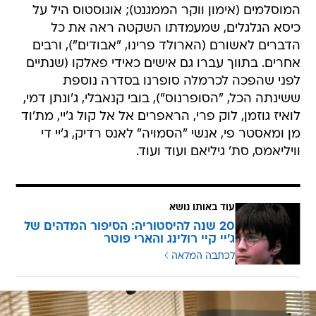
המוסלמים (אימון ווקר הממגנט); אוגוסטוס היל על
כיסא הגלגלים, שמעמדתו השקטה ראה את כל
הדברים לאשורם (הארולד פרינו, "אבודים"), ורבים
אחרים. בתווך עברו גם אישים כאידי פאלקו (שנתיים
לפני שהפכה לכרמלה סופרנו בסדרה נוספת
ששינתה הכל, "הסופרנוס"), בובי קנאבלי, ג'ונתן דמי,
לואיז גוזמן, לוק פרי, הראפרים אל אל קול ג'יי, מת'וד
מן ומאסטר פי, אנשי "הסמויה" לאנס רדיק, ג'יי די
וויליאמס, סת' גיליאם ועוד ועוד.
עוד באותו נושא
20 שנה להיסטוריה: הסיפור המדהים של
ג'יי קיי רולינג והארי פוטר
לכתבה המלאה