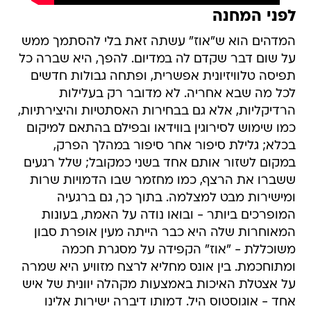
לפני המחנה
המדהים הוא ש"אוז" עשתה זאת בלי להסתמך ממש
על שום דבר שקדם לה במדיום. להפך, היא שברה כל
תפיסה טלוויזיונית אפשרית, ופתחה גבולות חדשים
לכל מה שבא אחריה. לא מדובר רק בעלילות
הרדיקליות, אלא גם בבחירות האסתטיות והיצירתיות,
כמו שימוש לסירוגין בווידאו ובפילם בהתאם למיקום
בכלא; גלילת סיפור אחר סיפור במהלך הפרק,
במקום לשזור אותם אחד בשני כמקובל; שלל רגעים
ששברו את הרצף, כמו מחזמר שבו הדמויות שרות
ומישירות מבט למצלמה. בתוך כך, גם ברגעיה
המופרכים ביותר - ובואו נודה על האמת, בעונות
המאוחרות שלה היא כבר הייתה מעין אופרת סבון
משוכללת - "אוז" הקפידה על מסגרת חכמה
ומתוחכמת. בין אונס מחליא לרצח מזוויע היא שמרה
על אצטלת האיכות באמצעות מקהלה יוונית של איש
אחד - אוגוסטוס היל. דמותו דיברה ישירות אלינו