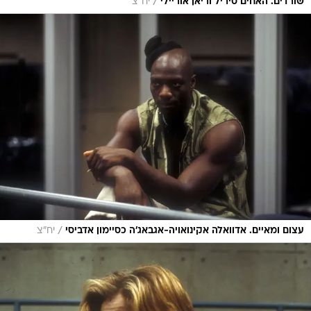
/
שורדים. האחים סיריל וריאן אוריילי
יח"צ
/
עצום ומאיים. אדוואלה אקינואויה-אגבאג'ה כסיימון אדביסי
יח"צ