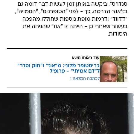
סנדרס", ביקשה באותן זמן לעשות דבר דומה גם
בז'אנר הדרמה. כך - לפני "הסופרנוס", "הסמויה",
"דדווד" ודרמות מופת נוספות שחוללו מהפכה
בעשור שאחרי כן - הייתה זו "אוז" שהניחה את
היסודות.
עוד באותו נושא
כריסטופר מלוני: מ"אוז" ו"חוק וסדר"
ל"דם אמיתי" - פרופיל
לכתבה המלאה