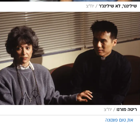
/
שילינגר, לא שילינג'ר
יח"צ
/
ריטה מורנו
יח"צ
אוז
טום פונטנה