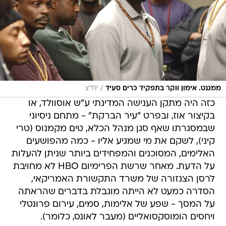
/
ממגנט. אימון ווקר בתפקיד כרים סעיד
יח"צ
כזה היה מתקן הענישה המדינתי ע"ש אוסוולד, או
בקיצור אוז, ובפרט "עיר הברקת" - מתחם ניסיוני
שבמסגרתו שאף סגן מנהל הכלא, טים מקמנוס (טרי
קיני), לשקם את מי שמגיע אליו - כמה מהפושעים
האלימים, המסוכנים והמפחידים ביותר שניתן להעלות
על הדעת. מאחר שרשת הפרימיום HBO לא מחויבת
לרסן הצנזורה של משרד התקשורת האמריקאי,
הסדרה כמעט לא הייתה מוגבלת בדברים שהראתה
על המסך - שפע של אלימות, סמים, עירום פרונטלי
ויחסים הומוסקסואליים (מעבר לאונס, כלומר).