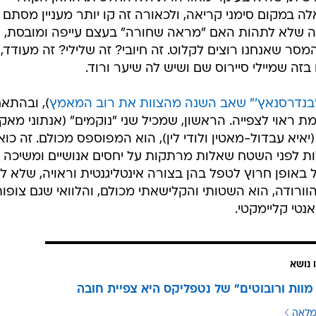
ה במקום סימני קריאה, ולכאורה זה קו יותר מעניין מסתם 
ה שלא לתהות האם "מראה שחורה" בעצם עייפה ומובסת, ו
ר שאנחנו רוצים לקלוט. זה חיובי? זה שלילי? זה מעודד,
ה שמיילי סיירוס שם ושיש לה שיער ורוד.
בנדרסנאץ'" שאב השנה מהצוות את רוב המאמץ
), ובהתא
ראוי לצפייה. הראשון, שמכיל שני "נוקמים" (אנתוני מאקי
(יאיא עבדול-מאטין ולודי לין), הוא המפוספס מכולם. זה כוא
ות לפני השטח שאלות מרתקות על יחסים אנושיים ומשיכה
ל באופן חרוץ לטפל בהן בצורה אינטליגנטית וראויה, שלא ל
הוורודה, הוא השטותי והקלישאתי מכולם, והלוואי שגם צופו
נטי קליימקטי.
 נושא
מוות ורובוטים" של נטפליקס היא צפיית חובה
מלאה