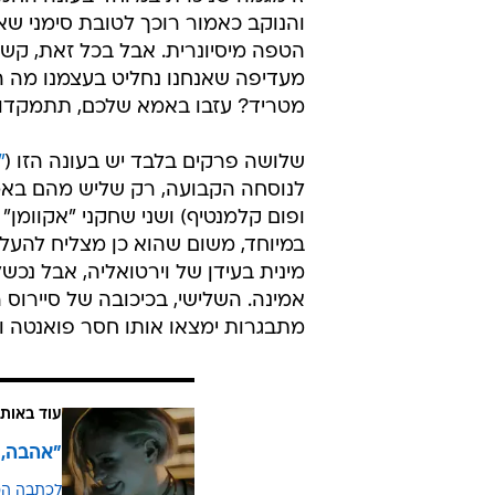
והנוקב כאמור רוכך לטובת סימני שאל
הטפה מיסיונרית. אבל בכל זאת, קש
מעדיפה שאנחנו נחליט בעצמנו מה המס
מטריד? עזבו באמא שלכם, תתמקדו בז
שלושה פרקים בלבד יש בעונה הזו (
"
לנוסחה הקבועה, רק שליש מהם באמת 
ופום קלמנטיף) ושני שחקני "אקוומן" 
במיוחד, משום שהוא כן מצליח להעל
מינית בעידן של וירטואליה, אבל נכש
אמינה. השלישי, בכיכובה של סיירוס 
מתבגרות ימצאו אותו חסר פואנטה וא
עוד באותו
"אהבה, 
לכתבה ה