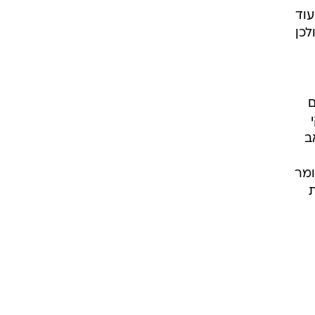
עוד
לכן
ם
ב
ומר
ת