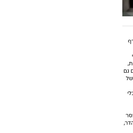
ף
ת,
 גם
של
לי
סר
דר,