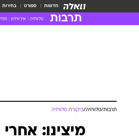
חדשות
ספורט
בחירות
תרבות
טלוויזיה
אירוויזיון
מוזי
חדשות הטלוויזיה
חדשו
ביקורת טלוויזיה
מוזי
צפייה ישירה
מוזי
טלוויזיה ישראלית
קשוב
טלוויזיה מחו"ל
קורד
סדרות מומלצות
קליפי
האח הגדול
הופע
תרבות
/
טלוויזיה
/
ביקורת טלוויזיה
מיצינו: אחרי