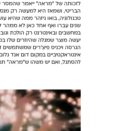
הבריטי, ושמאז היא למעשה רק מנסחת
טכנולוגיה, בואו ניזהר ממה שהיא ע
שנים עברו ואף אחד כאן לא ממהר 
במחשבים ובאינטרנט רק הולכת וגוברת
יעשה מוצר שמגלה שהיוזרים שלו ב
הגרסה ויכניס פיצ'רים שמשתמשים דוו
אינטראקטיביים במקום דום אנד גלום כ
להסתגל, ואם יש משהו ש"מראה" תמיד