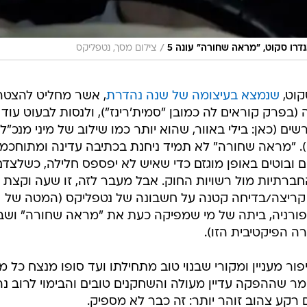
/
דרו סקוט, "מראה שחורה" עונה 5
צילום מסך, נטפליקס
קוט,
שנמצא בעיצומה של שנה נהדרת
, אשר מחליט להצטר
בפרק קוראים לה כמובן "סמית'רינז"), ולנסות לבעוט עוד
 (כאן: בילי באוור, שהוא יותר כמו שילוב של מיני מנכ"לי
יס). "מראה שחורה" לא תמיד ניחנת בכתיבה עדינה ומתוחכמ
 ובוטים באופן מוגזם כדי שאיש לא יפספס חלילה, כשלצדם
החברתיות מול רשויות החוק. אבל מעבר לזה, זו שעה וקצת 
 קריצה/בדיחה קטנה על חשבונה של נטפליקס (המטה של
יפורניה, ביתה של מי שמפיקה כעת את "מראה שחורה" ושב
ה הפיקטיבית הזו).
ור מעניין ומקורי שבנוי טוב מתחילתו ועד סופו מנצח כל מ
מר שההפקה עדיין מעולה והשחקנים טובים והבימוי לרוב נה
 רקע צהוב זוהר יותר: זה כבר לא מספיק.