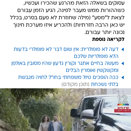
עסוקים בשאלה הזאת מהרגע שהכירו ועכשיו,
כשההורות ממש מעבר לפינה, הגיע הזמן עבורם
לצאת ל"מסע" (מילה שחוזרת לא פעם בסרט, בכלל
יש כאן הרבה חזרתיות) ולהכריע איזו מערכת חינוך
נכונה יותר עבורם.
לקריאה נוספת
דעה לא פופולרית: אין שום דבר לא פופולרי בדעות
הלא פופולריות שלכם
מעשה בחיים אתגר וקורין גדעון שהיו מסובין באולפן
ומקשקשין ואומרין הבלים
ככה הופכים טיול משפחתי בחו"ל לחויה מגבשת
בלתי נשכחת