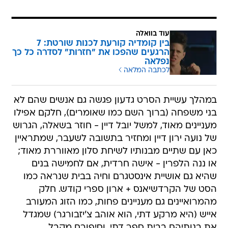
עוד בוואלה
בין קומדיה קורעת לכנות שורטת: 7
הרגעים שהפכו את "חזרות" לסדרה כל כך
נפלאה
לכתבה המלאה
במהלך עשיית הסרט גדעון פגשה גם אנשים שהם לא
בני משפחה (ברוך השם כמו שאומרים), חלקם אפילו
מעניינים מאוד, למשל יובל דיין - חוזר בשאלה, הגרוש
של נועה ירון דיין ומחזיר בתשובה לשעבר, שמתראיין
כאן עם שתיים מבנותיו לשיחת סלון מאווררת מאוד;
או ננה הלפרין - אישה חרדית, אם לחמישה בנים
שהיא גם אושיית אינסטגרם וחיה בבית שנראה כמו
הסט של הקרדשיאנס + ארון ספרי קודש. חלק
מהמרואיינים גם מעניינים פחות, כמו הזוג המעורב
אייש (היא מרקע דתי, הוא אוהב צ'יזבורגר) שמגדל
את בנותיהם בבית ספר דתי, וסיפורם מקבל