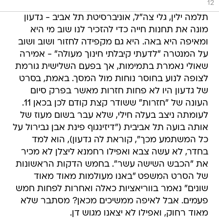
12
תלמה ילין, גלי צה"ל, אוניברסיטת תל אביב - גדעון
מונה את תחנות חייה כדי להזכיר לנו שוב מי היא
ומאיפה היא באה. היא גם מקפידה לחזור ושוב ושוב
על המנטרה "לדעתי קיבלתי חינוך מעולה" - אמירה
שאולי נאמרת בתמימות, אך בפעם השלישית גורמת
לצופה לנוע בחוסר נוחות מול המסך. באמת, בסרט
של גדעון היו לא פחות חזרות מאשר בפרק סיום
העונה של "חזרות" ששודר קצת קודם לכן בכאן 11.
לעומתה ניצב בעלה חילי, שלא עבר בשום מעוז של
אותה בועה תל אביבית ("דיזינגוף פינת אבן גבירול על
כל המשתמע מכך", קוראת לה גדעון), הוא למד
בחדר, לא עשה צבא ואפילו רחמנא ליצלן לא מכיר
את "הכבש השישה עשר". בחמש הדקות הראשונות
של הסרט המשפט "באנו מעולמות מאוד מאוד
שונים" נאמר בווריאציות כאלה ואחרות לפחות חמש
פעמים. אבל לאיפה ממשיכים מכאן? מסתבר שלא
מאוד רחוק, ואפילו לא יצאנו מגוש דן.