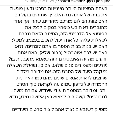
/
המון המון גדעון. "מחפשת תשובה"
צילום מסך, קשת 12
באחת הסצינות היותר מעניינות בסרט גדעון פוגשת
את בניה של אותה ננה הלפרין, שתוהים בקול רם
האם צוות הצילום מורכב מיהודים, שהרי אף אחד
מהגברים לא חובש כיפה? במקום לנצל את
הפוטנציאל הדרמטי הזה, הסצנה הזאת נגררת
לשאלות עליהן כל אחד יכול להשיב בעצמו, למשל:
האם יש בנות בבית הספר בו אתם לומדים? (לא),
האם יש לכם אינטרנט? (ברור שלא), האם אתם
יודעים מה זה האינסטגרם הזה שאמא מתעסקת בו?
(יודעים ומעמידים פנים שלא). אם כן, נשאלת השאלה
מי קהל היעד של הסרט הזה: אם מדובר בילדים
שרוצים לראות אנשים שונים מהם כמו האחיינית
החמודה של גדעון שמופיעה לקראת סוף הסרט,
ייתכן ומדובר במסמך תיעודי שיחדש עבורם משהו.
למבוגרים? קשה היה למצוא כאן איזשהו מידע חדש.
מוטי קירשנבאום זצ"ל אהב ליצור סרטים תיעודיים