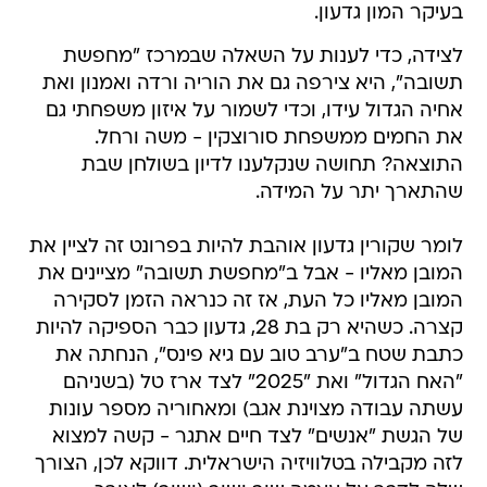
בעיקר המון גדעון.
לצידה, כדי לענות על השאלה שבמרכז "מחפשת
תשובה", היא צירפה גם את הוריה ורדה ואמנון ואת
אחיה הגדול עידו, וכדי לשמור על איזון משפחתי גם
את החמים ממשפחת סורוצקין - משה ורחל.
התוצאה? תחושה שנקלענו לדיון בשולחן שבת
שהתארך יתר על המידה.
לומר שקורין גדעון אוהבת להיות בפרונט זה לציין את
המובן מאליו - אבל ב"מחפשת תשובה" מציינים את
המובן מאליו כל העת, אז זה כנראה הזמן לסקירה
קצרה. כשהיא רק בת 28, גדעון כבר הספיקה להיות
כתבת שטח ב"ערב טוב עם גיא פינס", הנחתה את
"האח הגדול" ואת "2025" לצד ארז טל (בשניהם
עשתה עבודה מצוינת אגב) ומאחוריה מספר עונות
של הגשת "אנשים" לצד חיים אתגר - קשה למצוא
לזה מקבילה בטלוויזיה הישראלית. דווקא לכן, הצורך