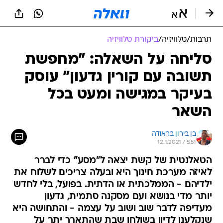
תרבות
/
טלוויזיה
/
ביקורת טלוויזיה
סליחה על השאלה: "מחפשת
תשובה עם קורין גדעון" עוסק
בעיקר במגישה ומעט בכל
השאר
בן בירון בראודה
12.1.2021 / 5:51
הטאלנטית של קשת יצאה ל"מסע" כדי לברר
לאיזה מערכת חינוך היא ובעלה צריכים לשלוח את
ילדיהם - הממלכתית או הדתית. בפועל, בלי לחדש
יותר מדי בנושא ועם מסקנה סתמית, גדעון
מעדיפה לדבר שוב ושוב על עצמה - והתחושה היא
שנקלענו לדיון בשולחן שבת שהתארך יתר על