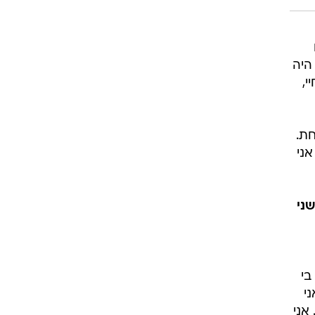
היה
י,
חת.
אני
ני
בי
י
אני