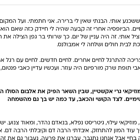
שכנע אותי. הבנתי שאין לי ברירה. אני חתמתי. ועל המקום
חיים. הביופסיה אחרי זה קבעה שהיה לי חיידק כזה שאם הוא 
 אותי. זה היה עניין של יום. כך שרותי בר גפן הצילה את חי
 לבית חולים ושלחה לי אמבולנס.
צריכה להתרגל לחיים אחרים. לחיים חדשים. לחיים עם רגל א
 תופת שרק מורפיום היה עוזר. ועכשיו עדיין כאבי פנטום, 
זיקאי גרי אקשטיין, שבין השאר הפיק את אלבום הסולו הש
ימיים. לצד הקושי והכאב, עד כמה יש בך גם מהשמחה
וזיקאי עילוי, גיטריסט נפלא, בנאדם נהדר, ומאוד צנוע. יש 
יך עוד המון להתחזק. איבדתי הרבה דם וקיבלתי הרבה דם. אנ
חיי אבל אנחנו נתגבר. עברנו את פרעה, נעבור גם את זה. 