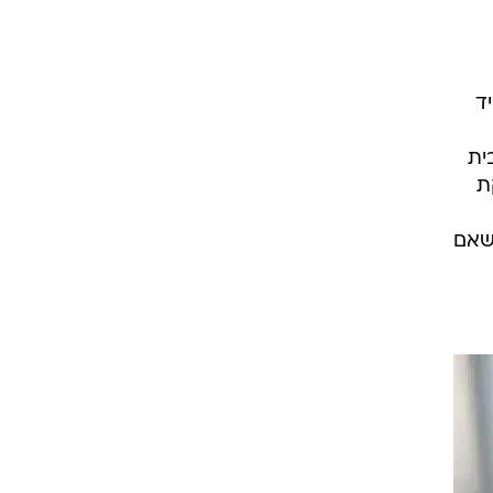
ד
ית
ת
 שאם