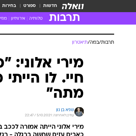
חדשות
ספורט
בחירות
תרבות
טלוויזיה
אירוויזיון
מוזי
חדשות הטלוויזיה
חדשו
ביקורת טלוויזיה
מוזי
תרבות
/
במה
/
תיאטרון
צפייה ישירה
מוזי
טלוויזיה ישראלית
קשוב
מירי אלוני: 
טלוויזיה מחו"ל
קורד
חיי. לו הייתי
סדרות מומלצות
קליפי
האח הגדול
הופע
מתה"
שגיא בן נון
עודכן לאחרונה: 5.10.2021 / 22:47
מירי אלוני הייתה אמורה לככב
כאבים עזים שחשה ברגלה - רגלה