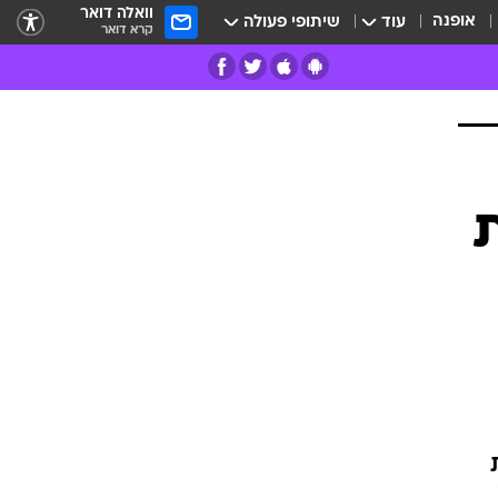
וואלה דואר
אופנה
עוד
שיתופי פעולה
קרא דואר
רים
פרות