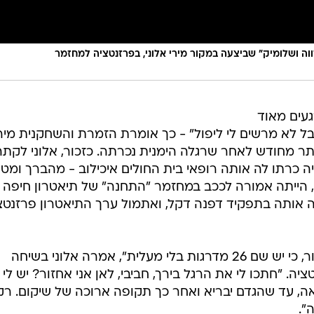
וה ושלומיק" שביצעה במקור מירי אלוני, בפרזנטציה למחזמר
געים מאוד
בל לא מרשים לי ליפול" - כך אומרת הזמרת והשחקנית מיר
יותר מחודש לאחר שרגלה הימנית נכרתה. כזכור, אלוני לקתה
ה כרתו לה אותה רופאי בית החולים איכילוב - מהברך ומטה
ב, הייתה אמורה לככב במחזמר "התחנה" של תיאטרון חיפה
 אותה בתפקיד דפנה דקל, ואתמול ערך התיאטרון פרזנטצ
"לבית שאני גרה בו אני לא יכולה לחזור, כי יש שם 26 מדרגות בלי מעלית", אמרה אלוני בשיחה
ה. "חתכו לי את הרגל בירך, חביבי, לאן אני אחזור? יש לי
, עד שהגדם יבריא ואחר כך תקופה ארוכה של שיקום. רק
".