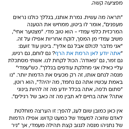
מפציעה קשה.
"תראה מה עשית. גמרת אותנו, בגללך כולנו נראים
מעפנים", אומר לו ביטון, ממחיש את הטענה
המרכזית כלפי עמדי - הוא טוב מדי. "מצטער אחי",
משיב עמדי מן המסך, לוקח אחריות אפילו על זה.
"אני מדבר לכולם אבל גם אליך". ביטון עוד זועם:
"
אתה יודע לאן הרמת את הרף
? גם לוחם, גם רגיש,
גם זמר, גם 'פאודה'. הכול לקחת לנו. אשתי מסתכלת
עליי כאילו אני מחלקת עודפים בגללך". כש"עמדי"
מנסה לנחם אותו, זה רק מכעיס את הדמות יותר. "נו
באמת עכשיו אתה גם נחמד, מה יהיה?", הוא רוטן,
"סתום ת'פה, אתה בכלל יודע מה זה להיות בינוני
אתה? אתה בחיים לא תבין מה זה כאב של רגילים".
אין כאן כמובן שום לעג, להפך: זו הערצה מוחלטת
לאדם שזוכה למעמד של כמעט קדוש. אפילו הדמות
של נתניהו מנסה לגנוב קצת תהילה מעמדי, אך "ניר