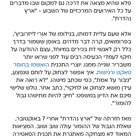
פלא שהיא מצאה את דרכה גם למקום שבו מדברים
על כל האירועים המרכזיים של השבוע - "ארץ
נהדרת".
אלא שעם עליית דמותו, בגילומו של אורי לייזרוביץ',
בפרומואים, קרה דבר מדהים. באופן ששמור בדרך
כלל רק לאנשי דת בכירים במיוחד, עצם ההודעה על
חיקוי לעמדי הכעיסה רבים עוד לפני שראו יותר
משבריר שנייה ממנו. יוצרי התכנית
הואשמו בחוסר
טאקט ורגישות
. איך אפשר לצחוק על לוחם שנפצע,
"גיבור על אמת", כפי שכתב מישהו. "לא רואה את
עידן מושא לצחוק או לחיקוי", כתב אחר. גולש שלישי
סיכם את הדיון במשפט: "חייב להיות מתישהו גבול
להומור".
מאז חזרתה של "ארץ נהדרת" אחרי 7 באוקטובר,
שאלת הגבול של ההומור עולה שוב ושוב. המציאות
המאוד לא מצחיקה מאתגרת את תכנית הסאטירה