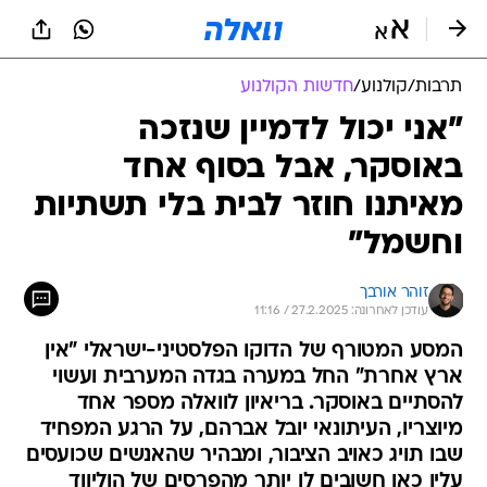
תרבות
/
קולנוע
/
חדשות הקולנוע
"אני יכול לדמיין שנזכה
באוסקר, אבל בסוף אחד
מאיתנו חוזר לבית בלי תשתיות
וחשמל"
זוהר אורבך
עודכן לאחרונה: 27.2.2025 / 11:16
המסע המטורף של הדוקו הפלסטיני-ישראלי "אין
ארץ אחרת" החל במערה בגדה המערבית ועשוי
להסתיים באוסקר. בריאיון לוואלה מספר אחד
מיוצריו, העיתונאי יובל אברהם, על הרגע המפחיד
שבו תויג כאויב הציבור, ומבהיר שהאנשים שכועסים
עליו כאן חשובים לו יותר מהפרסים של הוליווד