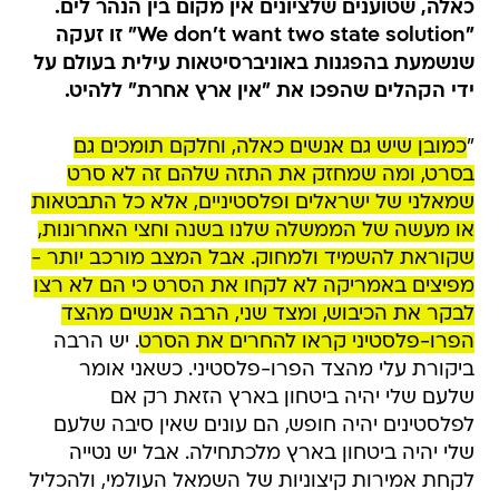
כאלה, שטוענים שלציונים אין מקום בין הנהר לים.
"We don't want two state solution" זו זעקה
שנשמעת בהפגנות באוניברסיטאות עילית בעולם על
ידי הקהלים שהפכו את "אין ארץ אחרת" ללהיט.
"
כמובן שיש גם אנשים כאלה, וחלקם תומכים גם
בסרט, ומה שמחזק את התזה שלהם זה לא סרט
שמאלני של ישראלים ופלסטיניים, אלא כל התבטאות
או מעשה של הממשלה שלנו בשנה וחצי האחרונות,
שקוראת להשמיד ולמחוק. אבל המצב מורכב יותר -
מפיצים באמריקה לא לקחו את הסרט כי הם לא רצו
לבקר את הכיבוש, ומצד שני, הרבה אנשים מהצד
הפרו-פלסטיני קראו להחרים את הסרט
. יש הרבה
ביקורת עלי מהצד הפרו-פלסטיני. כשאני אומר
שלעם שלי יהיה ביטחון בארץ הזאת רק אם
לפלסטינים יהיה חופש, הם עונים שאין סיבה שלעם
שלי יהיה ביטחון בארץ מלכתחילה. אבל יש נטייה
לקחת אמירות קיצוניות של השמאל העולמי, ולהכליל