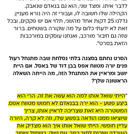
לדבר איתו. ומצד שני, הוא גם בנאדם שנאבק.
הקהילה שלו חשובה לו, ועבורי זה היה נורא מעניין.
גדלנו 25 דקות אחד מהשני, תלוי אם יש פקקים, ובכל
זאת לא ידעתי כלום על מה שקורה בשטחים. ברור
שזה גם חיבור מורכב, ואנחנו עוסקים במורכבות
הזאת בסרט".
הסרט נחתם בסצנה בלתי נסלחת שבה מתנחל רעול
פנים יורה מטווח אפס בבן דוד של באסל. אם היית
יושב ומראיין את המתנחל הזה, מה הייתה השאלה
הראשונה שלך?
"
הייתי שואל אותו למה הוא עשה את זה. הרי הוא
ביצע פשע - הוא ירה בבנאדם לא חמוש מטווח אפס.
המשטרה היא זאת שצריכה לראיין אותו, צריך
שיוציאו ממנו הודאה בפשע שלו, וזה לא קרה, היורה
עדיין חופשי. הייתי שואל אותו איך הוא מצדיק את
העובדה שנכנס לתוך כפר, עם נשק, כשחייל שומר