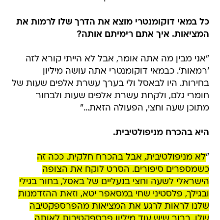
כל במאי דוקומנטרי מוצא את הדרך שלו לרמות את
המציאות. איך אתם רימיתם אותה?
"אני מבין מה אתה אומר, אבל לא הייתי קורא לזה
'רמאות'. כבמאי דוקומנטרי אתה עושה מיליון
בחירות. היו לבאסל ולי בערך עשרת אלפים שעות של
חומרי גלם, ולקחת עשרת אלפים שעות ולבחור
מתוכן שעה וחצי, הפעולה הזאת..."
היא בהכרח מניפולטיבית.
"
לא מניפולטיבית, אבל בהכרח חלקית. ככה זה
כשמספרים סיפורים. הסרט לוקח את הצופה
הישראלי לשעה וחצי בנעליים של באסל, בחור בגילי
ובגילך, פלסטיני שחי במסאפר יטא, וזאת ההזדמנות
שלנו לראות לרגע את המציאות מהפרספקטיבה
שלו. ברור שיש עוד מיליון פרספקטיבות לאותה