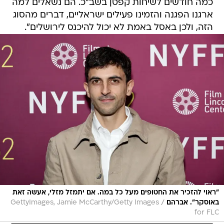
כמה חודשים לשיחות קפטן בשב"כ. הם נשאלים למה
ארגנו הפגנה והזמינו פעילים ישראליים, דברים מהסוג
הזה, ולכן באסל באמת לא יכול להיכנס לירושלים".
"ראוי להזכיר את החטופים מעל כל במה. אם יתמזל מזלי, אעשה זאת
/
באוסקר". אברהם
GettyImages, Jamie McCarthy/Getty Images
for FLC