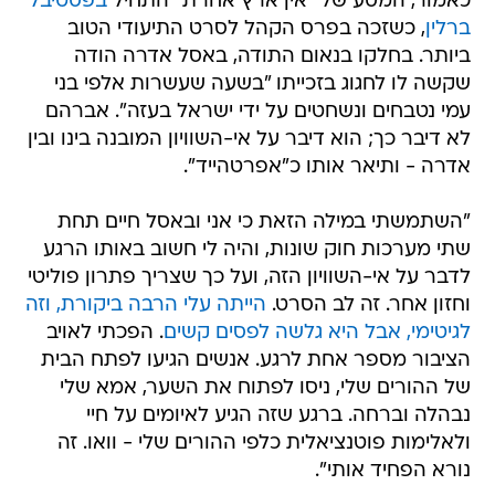
כאמור, המסע של "אין ארץ אחרת" התחיל
בפסטיבל
ברלין
, כשזכה בפרס הקהל לסרט התיעודי הטוב
ביותר. בחלקו בנאום התודה, באסל אדרה הודה
שקשה לו לחגוג בזכייתו "בשעה שעשרות אלפי בני
עמי נטבחים ונשחטים על ידי ישראל בעזה". אברהם
לא דיבר כך; הוא דיבר על אי-השוויון המובנה בינו ובין
אדרה - ותיאר אותו כ"אפרטהייד".
"השתמשתי במילה הזאת כי אני ובאסל חיים תחת
שתי מערכות חוק שונות, והיה לי חשוב באותו הרגע
לדבר על אי-השוויון הזה, ועל כך שצריך פתרון פוליטי
וחזון אחר. זה לב הסרט.
הייתה עלי הרבה ביקורת, וזה
לגיטימי, אבל היא גלשה לפסים קשים
. הפכתי לאויב
הציבור מספר אחת לרגע. אנשים הגיעו לפתח הבית
של ההורים שלי, ניסו לפתוח את השער, אמא שלי
נבהלה וברחה. ברגע שזה הגיע לאיומים על חיי
ולאלימות פוטנציאלית כלפי ההורים שלי - וואו. זה
נורא הפחיד אותי".