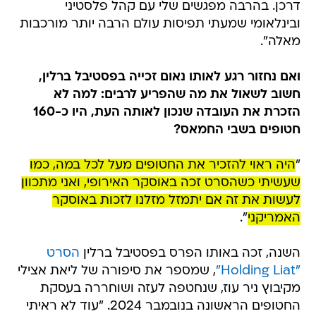
דרכן. בהרבה מפגשים שלי עם קהל פלסטיני
ובינלאומי שמעתי תפיסות עולם הרבה יותר מורכבות
מאלה".
ואם נחזור רגע לאותו נאום זכייה בפסטיבל ברלין,
חשוב לשאול את מה שהפריע לרבים: למה לא
הזכרת את העובדה שנכון לאותה העת, היו כ-160
חטופים בשבי החמאס?
"
היה ראוי להזכיר את החטופים מעל לכל במה, כמו
שעשיתי כשהסרט זכה באוסקר האירופי, ואני מתכוון
לעשות את זה אם יתמזל מזלנו לזכות באוסקר
האמריקני
".
השנה, זכה באותו הפרס בפסטיבל ברלין
הסרט
"Holding Liat"
, שמספר את סיפורה של ליאת אצילי
מקיבוץ ניר עוז, שנחטפה לעזה ושוחררה בעסקת
החטופים הראשונה בנובמבר 2024. "עוד לא ראיתי