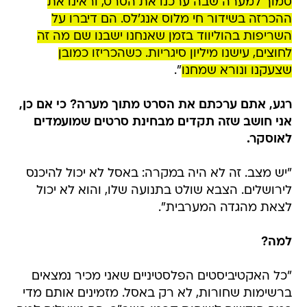
סמוך למערה שבה ערכנו את הסרט, וראינו את
ההכרזה בשידור חי מלוס אנג'לס. הם דיברו על
השריפות בהוליווד בזמן שאנחנו ישבנו שם מה זה
לחוצים, עישנו מיליון סיגריות. כשהכריזו כמובן
שצעקנו ונורא שמחנו
".
רגע, אתם ערכתם את הסרט מתוך מערה? כי אם כן,
אני חושב שזה תקדים מבחינת סרטים שמועמדים
לאוסקר.
"יש מצב. זה לא היה במקרה: באסל לא יכול להיכנס
לירושלים. הצבא שולט בתנועה שלו, והוא לא יכול
לצאת מהגדה המערבית".
למה?
"כל האקטיביסטים הפלסטיניים שאני מכיר נמצאים
ברשימות שחורות, לא רק באסל. מזמינים אותם מדי