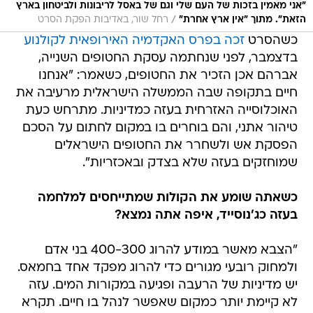
"אני מאמין בזכות של העם שלי וגם של באסל לריבונות ולביטחון בארץ
/
הזאת". מתוך "אין ארץ אחרת"
רחל שור, באדיבות הפקת הסרט
כשהסרט
זכה בפרס האקדמיה האירופאית לקולנוע
בדצמבר, לפני שנחתמה עסקת החטופים השנייה,
אברהם אכן הזכיר את החטופים, כשאמר: "אנחנו
חיים בתקופה שבה הממשלה הישראלית מרעיבה את
האוכלוסייה האזרחית בעזה כמדיניות. מתרחש כעת
טיהור אתני, והם בוחרים בו במקום לחתום על הסכם
הפסקת אש ולשחרר את החטופים הישראלים
שמוחזקים בעזה שלא בצדק ובאכזריות".
כשאתה שומע את הקולות שמתייחסים למלחמה
בעזה כג'נוסייד, איפה אתה נמצא?
"הצבא מאשר במודע להרוג 400-300 בני אדם
ולמחוק רובעי מגורים כדי להרוג מפקד אחד בחמאס.
יש מדיניות של הרעבה ופגיעה במקורות המים. עזה
לא קיימת יותר כמקום שאפשר לנהל בו חיים. תקרא