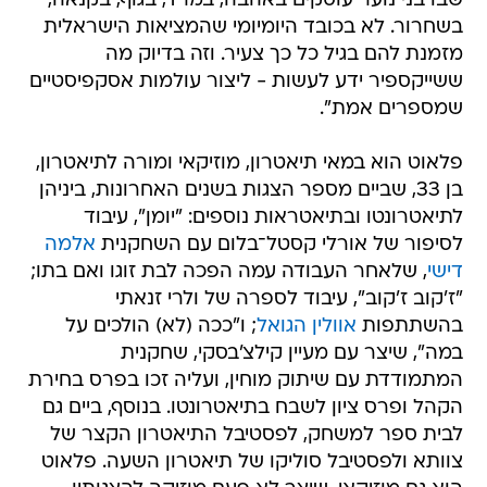
שבו בני נוער עוסקים באהבה, במרד, בגוף, בקנאה,
בשחרור. לא בכובד היומיומי שהמציאות הישראלית
מזמנת להם בגיל כל כך צעיר. וזה בדיוק מה
ששייקספיר ידע לעשות - ליצור עולמות אסקפיסטיים
שמספרים אמת".
פלאוט הוא במאי תיאטרון, מוזיקאי ומורה לתיאטרון,
בן 33, שביים מספר הצגות בשנים האחרונות, ביניהן
לתיאטרונטו ובתיאטראות נוספים: "יומן", עיבוד
לסיפור של אורלי קסטל־בלום עם השחקנית
אלמה
דישי
, שלאחר העבודה עמה הפכה לבת זוגו ואם בתו;
"ז'קוב ז'קוב", עיבוד לספרה של ולרי זנאתי
בהשתתפות
אוולין הגואל
; ו"ככה (לא) הולכים על
במה", שיצר עם מעיין קילצ'בסקי, שחקנית
המתמודדת עם שיתוק מוחין, ועליה זכו בפרס בחירת
הקהל ופרס ציון לשבח בתיאטרונטו. בנוסף, ביים גם
לבית ספר למשחק, לפסטיבל התיאטרון הקצר של
צוותא ולפסטיבל סוליקו של תיאטרון השעה. פלאוט