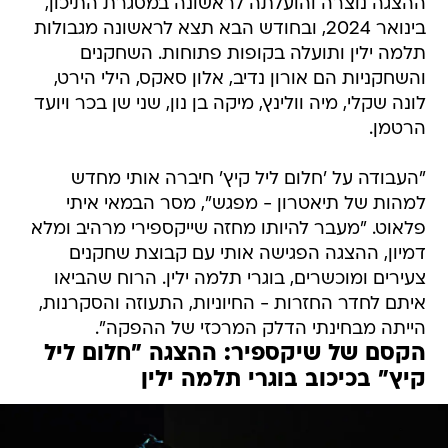
ההצגה נוצרה והועלתה לראשונה במסגרת התיכון,
בינואר 2024, ובחודש הבא תצא לראשונה מגבולות
תלמה ילין ותועלה בקופות פתוחות. השחקנים
והשחקניות הם אורון נדיב, אלון סאקס, הילי הירט,
לונה שקלי, מיה וולינץ, מיקה בן נון, שני שן בכר ויועד
הרטמן.
"העבודה על 'חלום ליל קיץ' חיברה אותי מחדש
למהות של תיאטרון - מפגש", מסר הבמאי איתי
פלאוט. "מעבר להיותו מחזה שייקספירי מרהיב ומלא
דמיון, ההצגה הפגישה אותי עם קבוצת שחקנים
צעירים ומוכשרים, בוגרי תלמה ילין. הרוח שהביאו
איתם לחדר החזרות - החיוניות, התעוזה והסקרנות,
הייתה מבחינתי הדלק המרכזי של ההפקה".
הקסם של שיקספיר: ההצגה "חלום ליל
קיץ" בכיכוב בוגרי תלמה ילין