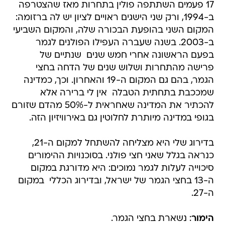
17 פעמים השתתפה פולין בתחרות מאז שהצטרפה
ב-1994, ורק שני הישגים ראויים לציון יש לה ברזומה:
המקום השני בהופעת הבכורה שלה, והמקום השביעי
ב-2003. בשנה שעברה העפילו הפולנים לגמר
בפעם הראשונה אחרי חמש שנים  שנתיים של
פרישה מהתחרות ושלוש שנים של הדחה בחצי
הגמר, בהם גם המקום ה-19 והאחרון. וכך, כמדינה
שמככבת בתחתית הטבלה  אין לי ברירה אלא
להכתיר את המדינה שאחראית ל-50% מהדם שזורם
בגופי במדינה מיותרת לחלוטין גם באירוויזיון הזה.
בדירוג שלי היא מצליחה להשתחל למקום ה-21,
כנראה בגלל שאני חצי פולני. בסוכנויות ההימורים
סיכוייה לעלות לגמר נמוכים: היא מדורגת במקום
ה-13 בחצי הגמר של ישראל, ובדירוג הכללי  במקום
ה-27.
הימור
: נשארת בחצי הגמר.