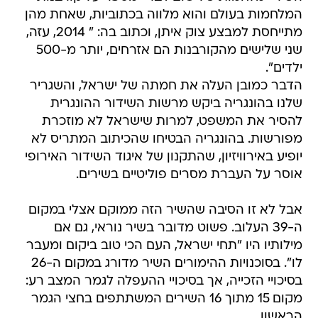
המלחמות בעולם והוא מלווה בכתוביות, שאחת מהן
מתייחסת למבצע צוק איתן, וכתוב בה: " 2014, עזה,
שני שלישים מהקורבנות הם אזרחים, יותר מ-500
ילדים".
הדבר כמובן העלה את חמתה של ישראל, והשגריר
שלנו בהונגריה ביקש מרשות השידור ההונגרית
להסיר את המשפט, למרות שישראל לא מוזכרת
מפורשות. בהונגריה הבטיחו שהכיתוב המתריס לא
יופיע באירוויזיון, שהתקנון של איגוד השידור האירופי
אוסר על העברת מסרים פוליטיים בשירים.
אבל לא זו הסיבה שהשיר הזה ממוקם אצלי במקום
ה-39 העלוב. פשוט מדובר בשיר נוראי, גם אם
מילותיו היו "תחי ישראל, העם הכי טוב ביקום ומעבר
לו". בסוכנויות ההימורים השיר מדורג במקום ה-26
בסיכויי הזכייה, אך בסיכויי ההעפלה לגמר המצב רע:
מקום 15 מתוך 16 השירים המשתתפים בחצי הגמר
הראשון.