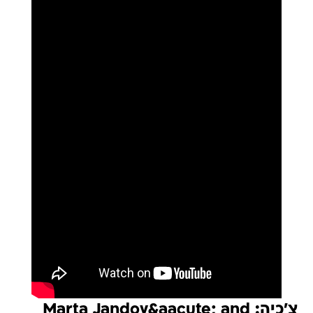
צ'כיה: Marta Jandov&aacute; and