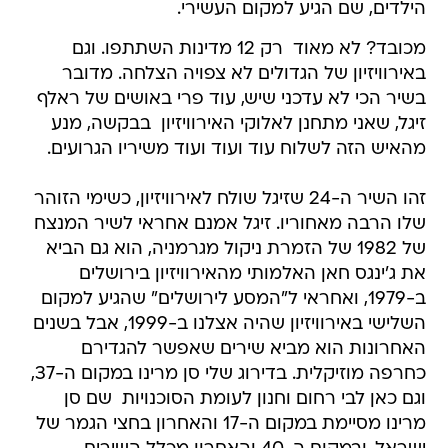
הילדים, שם הגיע למקום העשירי.
מכובד? לא מאוד  רק 12 מדינות השתתפו. וגם
באירוויזיון של הגדולים לא צפויה הצלחה. מדובר
בשיר הכי לא עדכני שיש, עוד פרי באושים של ראלף
זיגל, שאני מתחנן לאלוקי האירוויזיון  בבקשה, מנע
מהאיש הזה לשלוח עוד ועוד ועוד משיריו הגרועים.
זהו השיר ה-24 שזיגל שולח לאירוויזיון, כשימי הזוהר
שלו הרבה מאחוריו. זיגל אמנם אחראי לשיר המנצח
של 1982 של הזמרת ניקול מגרמניה, הוא גם הביא
את ג'ינגס חאן האלמותי מהאירוויזיון בירושלים
ב-1979, ואחראי ל"המסע לירושלים" שהגיע למקום
השלישי באירוויזיון שהיה אצלנו ב-1999, אבל בשנים
האחרונות הוא מביא שירים שאפשר להגדירם
כחרפה מוזיקלית. בדירוג שלי סן מרינו במקום ה-37,
וגם כאן לבי רחום וחנון לעומת הסוכנויות  שם סן
מרינו מסיימת במקום ה-17 והאחרון בחצי הגמר של