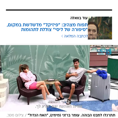
עוד בוואלה
תפוח מצהיב: "פיזיקל" מדשדשת במקום,
"סיפורה של ליסי" צוללת לתהומות
לכתבה המלאה
/
תתרגלו למבט הבוהה. עומר ברזני (מימין), "האח הגדול"
צילום מסך,