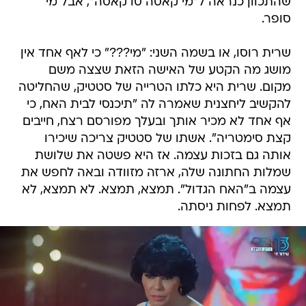
שהתכוון כנראה ל"מי קאסה סו קאסה", אבל מי
סופר.
שרית רוסו, או בשמה השני: "מי???" כי לאף אחד אין
מושג מה הקטע של האישה הזאת שצצה משם
מקום. שרית היא כלתו הטרייה של סטטיק, שהחליטה
להקשיב ליחצנית שאמרה לה "תיכנסי לבית האח, כי
אף אחד לא מכיר אותך ובעלך מפורסם רצח, חייבים
קצת סימטריה". אשתו של סטטיק צריכה שיכירו
אותה גם בזכות עצמה. אז היא פשטה את שלושת
שמלות החתונה שלה, ארזה מזוודה ובאה לחפש את
עצמה ב"האח הגדול". תמצא, תמצא. לא תמצא, לא
תמצא. לפחות ניסתה.