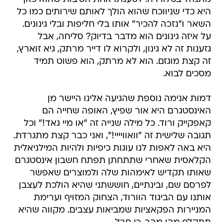
היא כדי שניווכח שהוא הולך לאותם שירותים כמו כל
השאר ו"נזכה להכיר" אותו בלי חליפות ובלי גינונים.
על איזה גינונים הוא מדבר בדיוק? סליחה, אבל
גזענות זה לא גינון, ולקרוא לו דייר מרתק, גיא זוארץ,
זה קצת מוגזם. הוא לא מרתק, הוא פשוט תמיד
מסכים לבוא.
דמות אנימה נוספת שהגיעה אלינו היישר מן
האינסטגרם היא אור שפיץ, האופה שחייה הם
קאפקייק ורוד. כל מילה שנייה זה "או מיי גאד!" וכל
תגובה שלישית זה "וואוויייי!", ואני כבר קצת מתגרדת.
היא באה לאפות לנו עוגות כיפיות ולהיות המילניאלית
הקלאסית שאחרי שתתחתן תפתח חשבון אינסטגרם
שאותו תקדיש לאימהות שלה ולמוצרים שאפשר
לפרסם שם, ובינתיים, חוששתני שהיא הולכת לעצבן
אותנו עם הביגוד הוורוד, הצחוק המזויף וערימת
המניירות הפקאציות שמביאות עצבים. מקווה שהיא