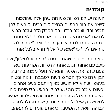
רשת 13
קומדיה
העונה יש לנו דמויות מעולות שהן אלה שהולכות
לייצר את רוב הרגעים המצחיקים בבית. קוראים להן
תמיר ורדי ועומר ברזני. רק בפרק הזה עומר הביא
לנו את "אני מתאהב מהר כי אני חלש", "לא סתם
בתורה התירו לגבר ארבע נשים", ואת "לבת שלה
קוראים ללין" כי "אמא של אלין" נורא בלבל אותו.
הוא בחור מקסים שהתפרסם ב"המירוץ למיליון", שם
כיכב עם אחותו נטע, אחת הדמויות הקורעות שאי
פעם שזפו את המסך, והוא לא נופל ממנה בהרבה.
הבן אדם כל כך חסר מודעות לסביבתו, נינוח ובטוח
בעצמו, שהוא לא חושש מאיך ייתפס בעיני אחרים,
ופשוט אומר כל מה שעולה לו בראש בלי טיפת סינון.
האיש בר המזל הזה ניחן בביטחון עצמי שלרוב אפשר
למצוא רק אצל ילדים בני חמש, אז תתרגלו למבט
הבוהה ושאלות הקיטבג, כי אתם עומדים להתאהב.