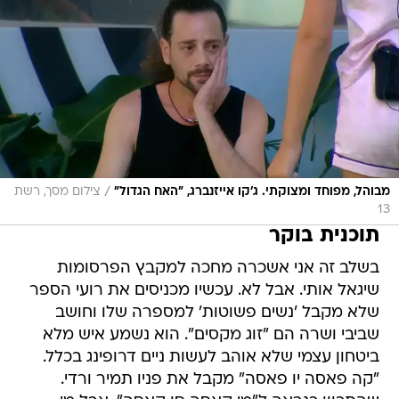
/
מבוהל, מפוחד ומצוקתי. ג'קו אייזנברג, "האח הגדול"
צילום מסך, רשת
13
תוכנית בוקר
בשלב זה אני אשכרה מחכה למקבץ הפרסומות
שיגאל אותי. אבל לא. עכשיו מכניסים את רועי הספר
שלא מקבל 'נשים פשוטות' למספרה שלו וחושב
שביבי ושרה הם "זוג מקסים". הוא נשמע איש מלא
ביטחון עצמי שלא אוהב לעשות ניים דרופינג בכלל.
"קה פאסה יו פאסה" מקבל את פניו תמיר ורדי.