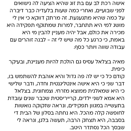
אישה רכת לב עם בת זוג שהיא הציעה לה נישואים
לפני שבועיים, ואחרי כמה שעות בלעדיה כבר דיברה
על כמה שהיא מתגעגעת. זה מרתק דווקא כי אין לי
מושג למי היא תתחבר, למרות שמתוקף תפקידה היא
מכירה את כולם, אבל יהיה מעניין להבין מי היא
באמת, כי כרגע כל מה שיש לי זה - לבנה זוהרים עם
עבודה שווה ויותר כסף.
מאיה בצלאל עסיס גם הולכת להיות מעניינת, ובעיקר
כיפית.
קודם כל כי יש לה פה גדול והיא אוהבת להשתמש בו,
דבר שני כי היא אישה אינטליגנטית וחדה, ודבר שלישי
כי היא שמאלנית ממוצא מזרחי. וצמחונית. בצלאל
היא אמא לשני ילדים, קרייריסטית שכבר שנים עובדת
בתעשייה במגוון תפקידים, ונראה שזקוקה נואשות
לחופשה קלה מהכל. היא נחתה בסלון של הבית די
בסבבה, היא תצחק הרבה, תעשה בלגן, ונראה לי
שבסך הכל נסתדר היטב.