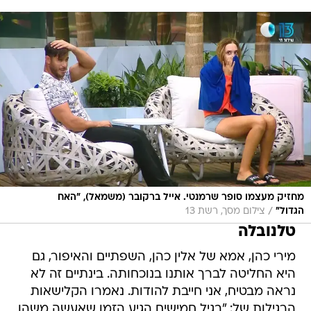
מחזיק מעצמו סופר שרמנטי. אייל ברקובר (משמאל), "האח
/
הגדול"
צילום מסך, רשת 13
טלנובלה
מירי כהן, אמא של אלין כהן, השפתיים והאיפור, גם
היא החליטה לברך אותנו בנוכחותה. בינתיים זה לא
נראה מבטיח, אני חייבת להודות. נאמרו הקלישאות
הרגילות של: "בגיל חמישים הגיע הזמן שאעשה משהו