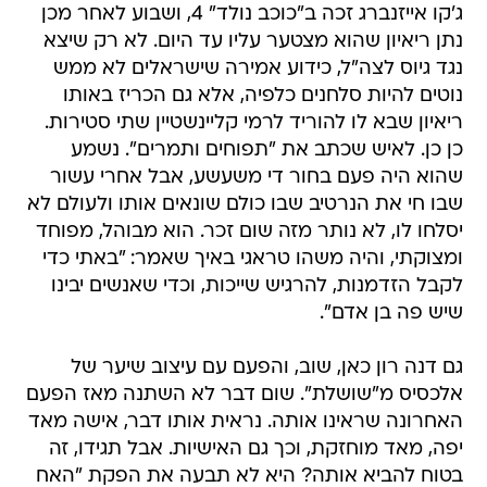
ג'קו אייזנברג זכה ב"כוכב נולד" 4, ושבוע לאחר מכן
נתן ריאיון שהוא מצטער עליו עד היום. לא רק שיצא
נגד גיוס לצה"ל, כידוע אמירה שישראלים לא ממש
נוטים להיות סלחנים כלפיה, אלא גם הכריז באותו
ריאיון שבא לו להוריד לרמי קליינשטיין שתי סטירות.
כן כן. לאיש שכתב את "תפוחים ותמרים". נשמע
שהוא היה פעם בחור די משעשע, אבל אחרי עשור
שבו חי את הנרטיב שבו כולם שונאים אותו ולעולם לא
יסלחו לו, לא נותר מזה שום זכר. הוא מבוהל, מפוחד
ומצוקתי, והיה משהו טראגי באיך שאמר: "באתי כדי
לקבל הזדמנות, להרגיש שייכות, וכדי שאנשים יבינו
שיש פה בן אדם".
גם דנה רון כאן, שוב, והפעם עם עיצוב שיער של
אלכסיס מ"שושלת". שום דבר לא השתנה מאז הפעם
האחרונה שראינו אותה. נראית אותו דבר, אישה מאד
יפה, מאד מוחזקת, וכך גם האישיות. אבל תגידו, זה
בטוח להביא אותה? היא לא תבעה את הפקת "האח