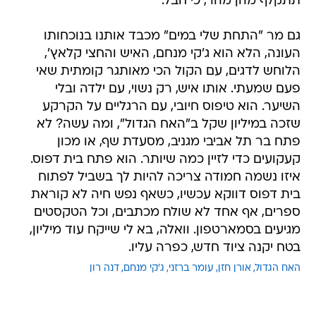
תתקלף מהן מהר, כי חבל.
גם מר "התחת שלי במים" מכבד אותנו בנוכחותו
העונה, הלא הוא ג'קי מנחם, האיש והחצי קלאץ',
הלוחש לדגים, עם הקול הכי מאותגר קומתית שאי
פעם שמעתי. אותו איש, רק נשוי, עם ילדה ובלי
השיער. הוא טיפוס חיובי, עם הרגליים על הקרקע
שזכה במיליון שקל ב"האח הגדול", ומה עשה? לא
פתח בר תל אביבי מגניב, מסעדת שף, או מכון
קעקועים כדי לזיין כמה שיותר. הוא פתח בית דפוס.
איזו נשמה חמודה צריכה להיות לך בשביל לפתוח
בית דפוס דווקא עכשיו, כשאף נפש חיה לא קוראת
ספרים, אף אחד לא שולח מכתבים, וכל הטקסטים
מגיעים בסמארטפון. וואלה, בא לי שייקח עוד מיליון,
בטח יקנה ציוד חדש, כפרה עליו.
האח הגדול
אורן חזן
עומר ברזני
ג'קי מנחם
דנה רון