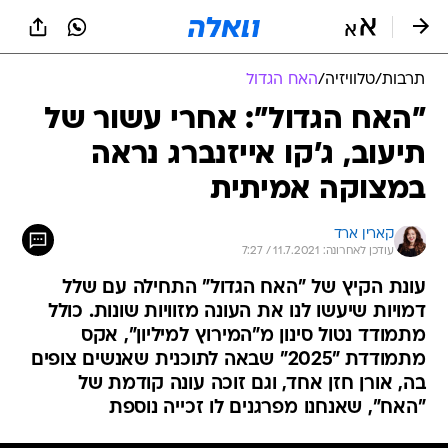
תרבות
/
טלוויזיה
/
האח הגדול
"האח הגדול": אחרי עשור של
תיעוב, ג'קו אייזנברג נראה
במצוקה אמיתית
קארין ארד
עודכן לאחרונה: 11.7.2021 / 7:27
עונת הקיץ של "האח הגדול" התחילה עם שלל
דמויות שיעשו לנו את העונה מזוויות שונות. כולל
מתמודד נטול סינון מ"המירוץ למיליון", אקס
מתמודדת "2025" שבאה לתוכנית שאנשים צופים
בה, אורן חזן אחד, וגם זוכה עונה קודמת של
"האח", שאנחנו מפרגנים לו זכייה נוספת