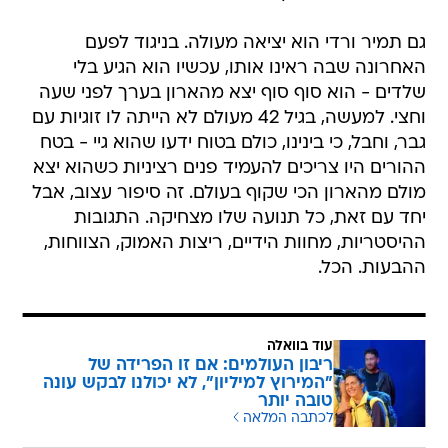
גם תמיר ורדי הוא יציאה מעולה. בניגוד לפעם
האחרונה שבה ראינו אותו, עכשיו הוא הגיע בלי
שלדים - הוא סוף סוף יצא מהארון בערך לפני שעה
וחצי. למעשה, בגיל 42 מעולם לא הייתה לו זוגיות עם
גבר, וחבל, כי בינינו, כולם בטוח ידעו שהוא גיי - בטח
ההורים היו צריכים להעמיד פנים רציניות כשהוא יצא
מולם מהארון הכי שקוף בעולם. זה סיפור עצוב, אבל
יחד עם זאת, כל תנועה שלו מצחיקה. התגובות
ההיסטריות, מחוות הידיים, ריצות האמוק, הצווחות,
ההבעות. הכל.
עוד בוואלה
ריבון העולמים: אם זו הפרידה של
"המירוץ למיליון", לא יכולנו לבקש עונה
טובה יותר
לכתבה המלאה