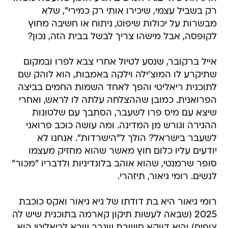
רק בשביל עצמי, שיכירו אותי רק כמירי", שלא
מבשרות על יכולות שיפוט, ניתוח או חשיבה מחוץ
לקופסה, אבל מישהו צריך לבשל בבית הזה, נכון?
אייל ברקובר, שנסע לטיול אחרי צבא לפרו ובמקום
שתיקרע לו המוצ'ילה וילקה באמבות, הוא לוהק שם
לתוכנית ריאליטי והפך לאחד השמות החמים בביצה
הפרואנית. כמובן שההצלחה עלתה לו לראש, ואחרי
שיצא עם מיס פרו לשעבר, הסתבך עם שלטונות
ההגירה וגורש מן המדינה. ומה עושה כוכב פרואני
לשעבר בישראל? הולך ל"הישרדות". אנחנו לא
יודעים עליו כלום חוץ מאשר שהוא מחזיק מעצמו
סופר שרמנטי, שהוא אוהב בלונדיניות ולדבריו "מכור"
לנשים. רומי גיאור, תיזהרי.
רומי גיאור היא בת דודתו של גיא גיאור ואקס כוכבת
2025 (שבאה לעשות תיקון קארמה בתוכנית שיש לה
צופים) והיא דווקא חושבת שגבר שבא לריאליטי הוא