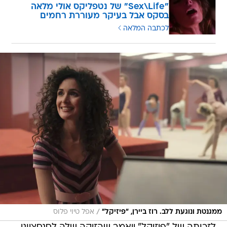
"Sex\Life" של נטפליקס אולי מלאה
בסקס אבל בעיקר מעוררת רחמים
לכתבה המלאה
/
ממגנטת ונוגעת ללב. רוז ביירן, "פיזיקל"
אפל טיוי פלוס