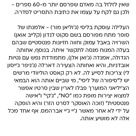
שאין לזלזל בה מאדם שפרסם יותר מ-60 ספרים -
ולכן גם לקח על עצמו את כתיבת התסריט לסדרה.
העלילה עוסקת בליסי (ג'וליאן מור) - אלמנתו של
סופר מתח מפורסם בשם סקוט לנדון (קלייב אואן)
השרויה באבל עמוק וחווה חזיונות פנטסטיים שבהם
בעלה המנוח מנסה לתקשר איתה. בנוסף, אחותה
הגדולה, אמנדה (ג'ואן אלן), מתמודדת נפש עם נטיות
אובדניות, והיא ואחותה הצעירה דארלה (ג'ניפר ג'ייסון
לי) צריכות לסייע לה. לא רק קאסט הוליוודי מרשים
יש ל"סיפורה של ליסי", מי שביים אותה הוא הבמאי
הצ'יליאני המוערך פבלו לארין שבין סרטיו אפשר
למצוא יצירות מופת כמו "NO", "ג'קי" ו"אישה
פנטסטית" (זוכה האוסקר לסרט הזר) והיא הופקה
על ידי לא אחר מאשר ג'יי ג'יי אברהמס. אף אחד מכל
אלה לא מושיע אותה.