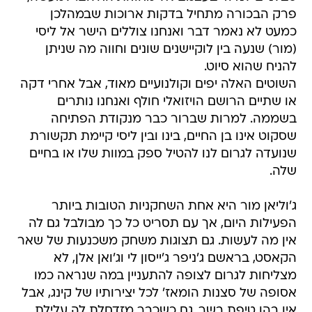
פרק הבכורה מתחיל בדקות ארוכות שבמהלכן
כמעט לא נאמר דבר ואנחנו צוללים הישר אל ליסי
(מור) שנעה בין לוקיישנים שונים וחווה מה שניתן
להניח שהוא סיוט.
השוטים האלה יפים וקולנועיים מאוד, אבל אחרי דקה
או שתיים הרושם הויזואלי חולף ואנחנו נותרים
בשממה. למרות שברור כבר מנקודת הפתיחה
שסקוט אינו בן החיים, בינו ובין ליסי קיימת תקשורת
שנועדה לגרום לנו להטיל ספק במוות שלו או בחיים
שלה.
ג'וליאן מור היא אחת השחקניות הטובות ביותר
הפעילות היום, אך עם תסריט כל כך מבולבל גם לה
אין מה לעשות. גם תצוגות משחק משכנעות של שאר
הקאסט, בראשם ג'ניפר ג'ייסון לי וג'ואן אלן, לא
מצליחות לגרום לצופה להתעניין במה שנראה כמו
אסופה של סצנות הומאז' לכל יצירותיו של קינג, אבל
אין בהן טיפת בשר. גם כשכבר מזדחלת לה עלילת