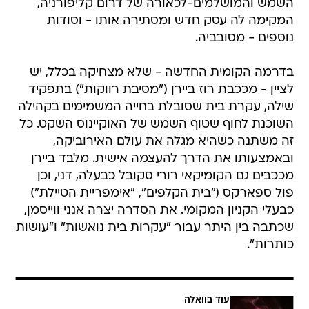
השמש והמושלמים-לכאורה של דרום קליפורניה,
המקימה לה עסק חדש ומסתירה אותו - וסודות
נוספים - מסובביה.
בדרמה הקומית החדשה - שלא מצחיקה בכלל, יש
לציין - מככבת רוז ביירן ("מסיבת רווקות") בתפקיד
שילה, עקרת בית שסובלת בחייה המשמימים בקהילה
השוכנת לחוף שטוף השמש של האוקיינוס השקט. כל
זה משתנה כשהיא מגלה את עולם האירוביקה,
ובאמצעותו את הדרך להעצמה אישית. מלבד ביירן
מככבים גם הקומיקאי רורי סקובל כבעלה, דני, וכן
פול ספארקס ("בית הקלפים", "אימפריית הטיילת")
כבעלי הקניון המקומי. את הסדרה יצרה אנני ווייסמן,
שכתבה בין היתר עבור "עקרות בית נואשות" ו"עושות
כותרות".
עוד בוואלה