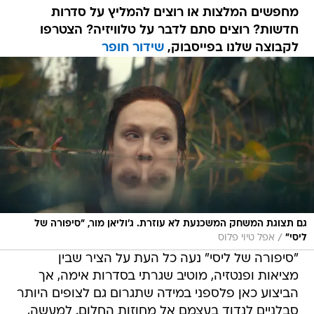
מחפשים המלצות או רוצים להמליץ על סדרות
חדשות? רוצים סתם לדבר על טלוויזיה? הצטרפו
לקבוצה שלנו בפייסבוק,
שידור חופר
גם תצוגת המשחק המשכנעת לא עוזרת. ג'וליאן מור, "סיפורה של
/
ליסי"
אפל טיוי פלוס
"סיפורה של ליסי" נעה כל העת על הציר שבין
מציאות ופנטזיה, מוטיב שגרתי בסדרות אימה, אך
הביצוע כאן פלספני במידה שתגרום גם לצופים היותר
סבלניים לנדוד בעצמם אל מחוזות החלום. למעשה,