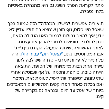
מתח לקראת הפרק השני, גם היא מתנהלת באיטיות
בלתי נסבלת.
תיאוריה אפשרית לכישלון המהדהד הזה טמונה בכך
שאפל טיוי פלוס, גוף תוכן שנמצא בחיתוליו עדיין לא
יודע איך להציב גבולות לכמות האגו הגדולה הזאת,
ונתן לכולם יד חופשית לגמרי להביע את עצמם.
לצורך ההשוואה, שיתוף הפעולה הקודם בין ג'יי ג'יי
אברהמס וסטיבן קינג,
"קאסל רוק" עבור הולו
, היה
על הנייר לא פחות יומרני - סדרה ששילבה לתוך
עיירה אחת רבות מדמויותיו של הסופר. התוצאה
הייתה טובה, סוחפת וחכמה, על אף שבוטלה אחרי
שתי עונות. "סיפורה של ליסי", לעומת זאת, תיזכר
(אם בכלל) כאחד הפרויקטים הטלוויזיונים המאכזבים
ביותר של אפל עד היום, וכנראה גם בקריירה של
קינג.