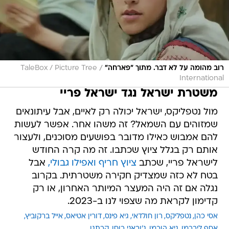
/
רוב מהומה על לא דבר. מתוך "פארחה"
TaleBox / Picture Tree
International
משטרת ישראל נגד ישראל פריי
מול נטפליקס, ישראל יכולה רק לאיים, אבל עיתונאים
שמזוהים עם השמאל? זה משהו אחר. אפשר לעשות
להם אמבוש כאילו מדובר בפושעים מסוכנים, ולעצור
אותם רק בגלל ציוץ שכתבו. זה מה קרה החודש
לישראל פריי, שכתב
ציוץ חריף ואפילו גבולי,
אבל
בטח לא כזה שמצדיק חקירה משטרתית. בקרוב
נגלה אם זה היה המעצר המיותר האחרון, או רק
קדימון לקראת מה שצפוי לנו ב-2023.
אסי כהן
נטפליקס
רון חולדאי
גיא פינס
דורין אטיאס
אייל ברקוביץ
אסף ליברמן
גיא הוכמן
ג'ובאני רוסו
קרתגו