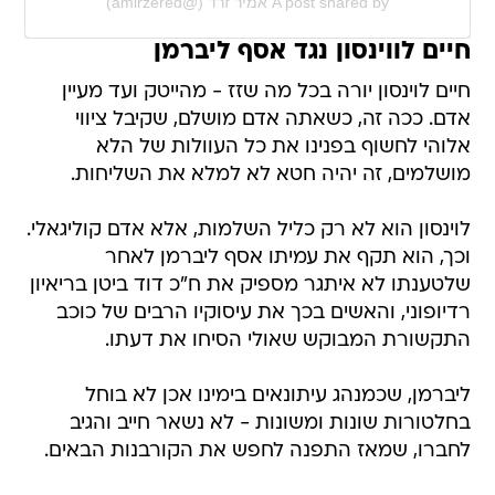
A post shared by אמיר זרד (@amirzered)
חיים לווינסון נגד אסף ליברמן
חיים לוינסון יורה בכל מה שזז - מהייטק ועד מעיין
אדם. ככה זה, כשאתה אדם מושלם, שקיבל ציווי
אלוהי לחשוף בפנינו את כל העוולות של הלא
מושלמים, זה יהיה חטא לא למלא את השליחות.
לוינסון הוא לא רק כליל השלמות, אלא אדם קוליגאלי.
וכך, הוא תקף את עמיתו אסף ליברמן לאחר
שלטענתו לא איתגר מספיק את ח"כ דוד ביטן בריאיון
רדיופוני, והאשים בכך את עיסוקיו הרבים של כוכב
התקשורת המבוקש שאולי הסיחו את דעתו.
ליברמן, שכמנהג עיתונאים בימינו אכן לא בוחל
בחלטורות שונות ומשונות - לא נשאר חייב והגיב
לחברו, שמאז התפנה לחפש את הקורבנות הבאים.