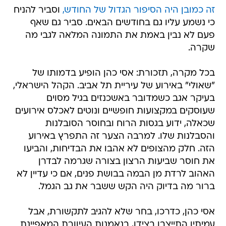
זה כמובן היה הסיפור הגדול של החודש,
וסביר להניח
כי נשמע עליו גם בחודשים הבאים. סביר גם שאף
פעם לא נבין באמת את התמונה המלאה לגבי מה
שקרה.
בכל מקרה, תזכורת: אסי כהן הופיע בדמותו של
"שאולי" באירוע של עיריית תל אביב. הקהל הישראלי,
בעיקר אגב כשמדובר באשכנזים בגיל מסוים
שעוסקים במקצועות חופשיים ונוטים לאכלס אירועים
שכאלה, ידוע בגסות הרוח ובחוסר הסובלנות
והסבלנות שלו. למרבה הצער זה התפרץ באירוע
הזה. חלק מהצופים לא אהבו את הבדיחות, והביעו
את חוסר שביעות הרצון בצורה שגרמה לבדרן
האהוב לרדת מן הבמה בבושת פנים, אם כי עדיין לא
ברור מה בדיוק היה הקש ששבר את גב הגמל.
אסי כהן, כדרכו, בחר שלא להגיב לתקשורת, אבל
עמיתיו התייצבו בצידו, בנאמנות העיוורת המאפיינת