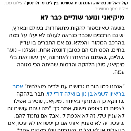
/
קוליגיאליות בשיאה. התכתבות הטוויטר בין ליברמן ולוינסון
צילום מסך,
צילום מסך מטוויטר
מיקיאגי ונוער שוליים כבר לא
בשעה שאינספור להקות מתאחדות, בעולם ובארץ,
יש גם הרכבים שכבר כנראה לעולם לא יעלו על במה
בהרכב המקורי והמלא, גם אם החברים בו עדיין
בחיים. הסמיתס הם כמובן דוגמה אחת, ואצלנו - נוער
שוליים, שאמנם התאחדו לאחרונה, אך עשו זאת בלי
מיקיאגי, סולן הלהקה והדמות שהיתה הכי מזוהה
עמה.
"אנחנו כמו הורים גרושים עם ילדים מוצלחים"
אמר
בריאיון לשגיא בן נון בוואלה דודי לוי
, חבר בלהקה
שדווקא כן השתתף באיחוד. מיקיאגי, שסירב אפילו
לצפות בו כצופה פשוט, אמר כך: "מה שהם עושים זה
לא עניין שלי, זה לא אכפת לי. אבל אם נחמד להם,
שיעשו. זה לא מעניין אותי אם כן יעשו או לא יעשו, אם
כן יצליח או לא יצליח. האנרגיה שלי במקום אחר".