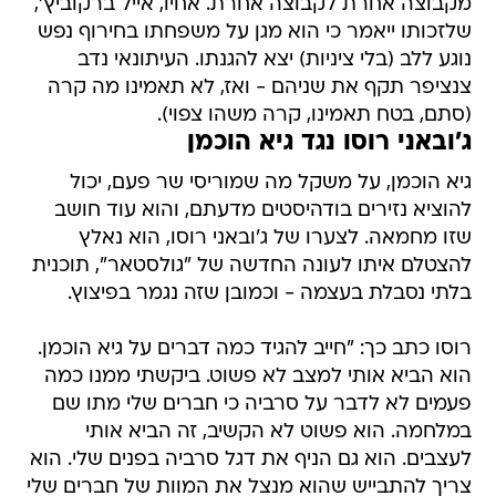
מקבוצה אחרת לקבוצה אחרת. אחיו, אייל ברקוביץ',
שלזכותו ייאמר כי הוא מגן על משפחתו בחירוף נפש
נוגע ללב (בלי ציניות) יצא להגנתו. העיתונאי נדב
צנציפר תקף את שניהם - ואז, לא תאמינו מה קרה
(סתם, בטח תאמינו, קרה משהו צפוי).
ג'ובאני רוסו נגד גיא הוכמן
גיא הוכמן, על משקל מה שמוריסי שר פעם, יכול
להוציא נזירים בודהיסטים מדעתם, והוא עוד חושב
שזו מחמאה. לצערו של ג'ובאני רוסו, הוא נאלץ
להצטלם איתו לעונה החדשה של "גולסטאר", תוכנית
בלתי נסבלת בעצמה - וכמובן שזה נגמר בפיצוץ.
רוסו כתב כך: "חייב להגיד כמה דברים על גיא הוכמן.
הוא הביא אותי למצב לא פשוט. ביקשתי ממנו כמה
פעמים לא לדבר על סרביה כי חברים שלי מתו שם
במלחמה. הוא פשוט לא הקשיב, זה הביא אותי
לעצבים. הוא גם הניף את דגל סרביה בפנים שלי. הוא
צריך להתבייש שהוא מנצל את המוות של חברים שלי