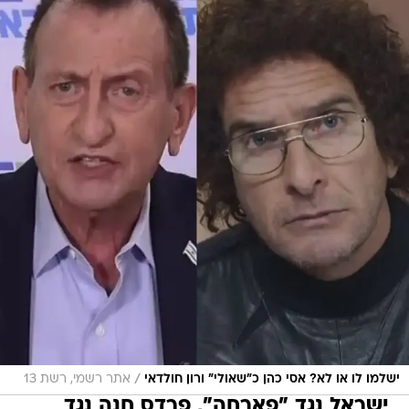
/
ישלמו לו או לא? אסי כהן כ"שאולי" ורון חולדאי
אתר רשמי, רשת 13
ישראל נגד "פארחה", פרדס חנה נגד