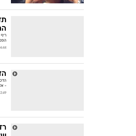
תד
הר
ריף 
הפני
44 04/08/2012
הד
- אז
:49 01/08/2012
רד