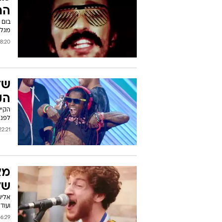
הר
בום 
מגלק
0 27/10/2012
שד
הק
הקיץ
לפני
:21 22/10/2012
מא
של
אליש
ועוד
29 19/10/2012