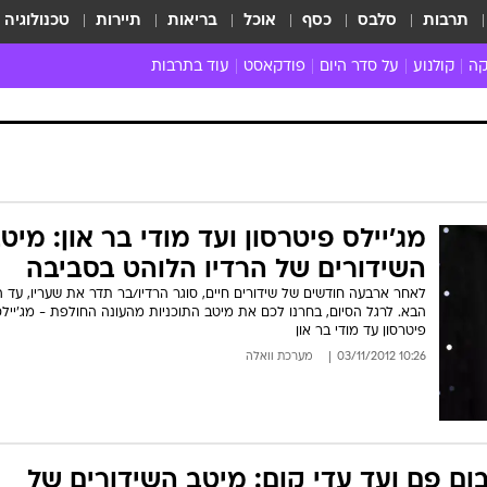
תרבות
סלבס
כסף
אוכל
בריאות
תיירות
טכנולוגיה
קה
קולנוע
על סדר היום
פודקאסט
עוד בתרבות
ת המוזיקה
מדיה
ביקורת סרטים
ספרות
ביקורת ספ
קה ישראלית
חדשות הקולנוע
במה
תיאטרון
חדשות הס
קה לועזית
טריילרים
אמנות
פרק ראשון
 מאוד
פרינג'
מג'יילס פיטרסון ועד מודי בר און: מיט
רוי
הופעות חיות
השידורים של הרדיו הלוהט בסביבה
ם וסינגלים
חמש המלצות - ואזהרה
לאחר ארבעה חודשים של שידורים חיים, סוגר הרדיו/בר תדר את שעריו, עד ה
ות חיות
כל הכתבות
הבא. לרגל הסיום, בחרנו לכם את מיטב התוכניות מהעונה החולפת - מג'ייל
פיטרסון עד מודי בר און
30 שנה לחברים
10:26 03/11/2012
מערכת וואלה
כתבו לנו
ום פם ועד עדי קום: מיטב השידורים של