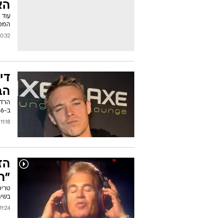
הא
עוד 
המפנ
:32 24/08/2012
די
הב
הרדי
ב-6 בספטמבר
11:18 23/08/2012
הז
"ת
טריפ
בשית
11:24 19/08/2012