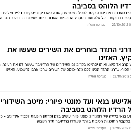
דיו הלוהט בסביבה
פם מארחים את יהודה קיסר לחפלה מטורפת, סודה פאבריק ורייסקינדר בלייב וצלילים
סיות רחוקות - כל אלה ועוד במקבץ התוכניות הטובות ביותר ששודרו ברדיו/בר תדר ה
08:2
מערכת וואלה
רני התדר בוחרים את השירים שעשו את
יץ. האזינו
 קרב אל קיצו, ואיתו יסתיימו בקרוב גם השידורים של הרדיו/בר שעשה לנו את העונה. ר
 הסוף, שדרני התדר הכינו לכם מגה-מיקס של השירים שהכי אהבו להשמיע. האזינו
22
מערכת וואלה
לישע בנאי ועד מונטי פיורי: מיטב השידורי
 הרדיו הלוהט בסביבה
ע בנאי בלילה של רוקנ'רול, מונטי פיורי עושים בלגן ומרתון הופעות לכבוד אינדינגב - כ
 במקבץ התוכניות הטובות ביותר ששודרו ברדיו/בר תדר השבוע
06:
מערכת וואלה