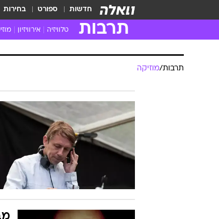
חדשות
ספורט
בחירות
תרבות
טלוויזיה
אירוויזיון
מוזי
חדשות הטלוויזיה
חדשו
ביקורת טלוויזיה
מוזי
תרבות
/
מוזיקה
צפייה ישירה
מוזי
טלוויזיה ישראלית
קשוב
טלוויזיה מחו"ל
קורד
סדרות מומלצות
קליפי
האח הגדול
הופע
מב