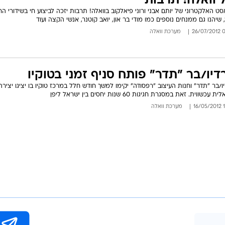
 וואלה! תרבות
ט האלקטרוני של יותם אבני ורוני פיאלקוב בוואלה! תרבות יזכה לביצוע חי בשידורי הר
 שיהנו גם ממנחים נוספים כמו מודי בר און, יואב קוטנר, אנשי הקצה ועוד
06:
מערכת וואלה
דיו/בר "תדר" פותח סניף זמני בטוקיו
ו/בר "תדר" וחנות העיצוב "רפסודה" יקימו למשך חודש חלל במרכז טוקיו בו יציגו יצירה
 עכשווית. זאת במסגרת חגיגות 60 שנות יחסים בין ישראל ליפן
10
מערכת וואלה