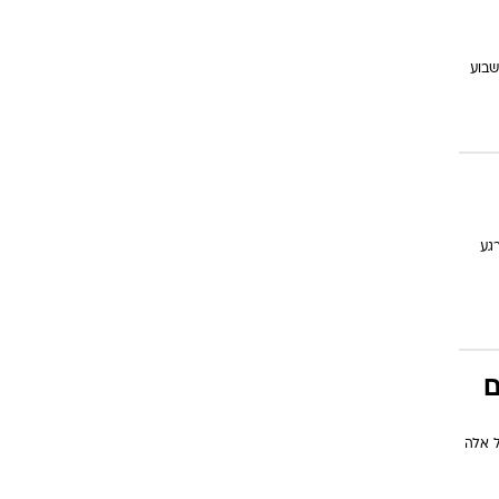
שבוע
גע
ם
ל אלה