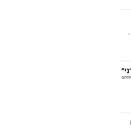
 -
י"
 גיל 25. אם בכל זאת לחלום