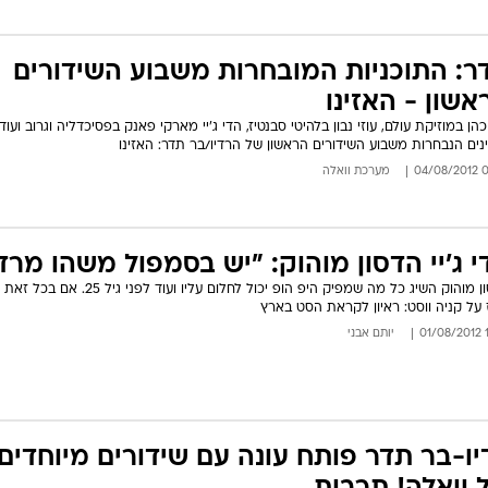
ר: התוכניות המובחרות משבוע השידורים
אשון - האזינו
כהן במוזיקת עולם, עוזי נבון בלהיטי סבנטיז, הדי ג'יי מארקי פאנק בפסיכדליה וגרוב ועוד
נים הנבחרות משבוע השידורים הראשון של הרדיו/בר תדר: האזינו
06:
מערכת וואלה
י ג'יי הדסון מוהוק: "יש בסמפול משהו מרדנ
הדסון מוהוק השיג כל מה שמפיק היפ הופ יכול לחלום עליו ועוד לפני
 על קניה ווסט: ראיון לקראת הסט בארץ
12
יותם אבני
יו-בר תדר פותח עונה עם שידורים מיוחדים