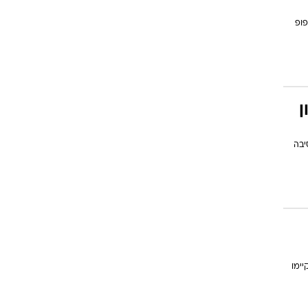
פופ
ן
יבה
יימו