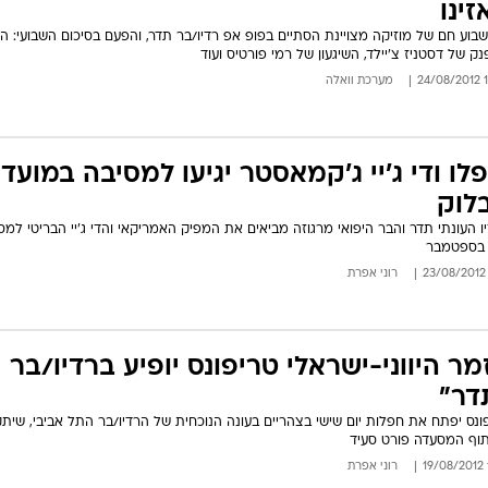
זינו
שבוע חם של מוזיקה מצויינת הסתיים בפופ אפ רדיו/בר תדר, והפעם בסיכום השבועי: ה
ק של דסטניז צ'יילד, השיגעון של רמי פורטיס ועוד
10
מערכת וואלה
פלו ודי ג'יי ג'קמאסטר יגיעו למסיבה במועדו
לוק
ו העונתי תדר והבר היפואי מרגוזה מביאים את המפיק האמריקאי והדי ג'יי הבריטי למס
רוני אפרת
מר היווני-ישראלי טריפונס יופיע ברדיו/בר
דר"
ונס יפתח את חפלות יום שישי בצהריים בעונה הנוכחית של הרדיו/בר התל אביבי, שיתק
וף המסעדה פורט סעיד
רוני אפרת