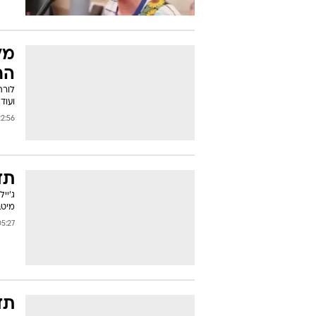
מל
הר
לורה
ועוד
56 11/10/2012
תד
ג'יי
מיטב
27 31/08/2012
תד