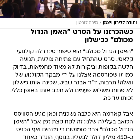
/
ותודה ללירון ויצמן
מיכה לובטון
כשהכרזנו על הסרט "האמן הגדול
מכולם" ככישלון
"האמן הגדול מכולם" הוא סיפור סינדרלה קולנועי
קלאסי. סרט שהתחיל עם פתיחה צולעת, תנועה
חלשה בקופות וביקורות לא מאוד מחמיאות, בדיוק
כמו זו שפורסמה אצלנו על ידי מבקר הקולנוע של
וואלה! תרבות, ד"ר אבנר שביט, שכינה אותו כישלון
לא פחות משלוש פעמים ולא חיבב אותו באופן כללי.
זכותו עד כה.
אבל קארמה היא כלבה נשכנית וכאן מגיע הטוויסט
הכואב בעלילה שלנו: זה לקח קצת זמן אבל "האמן
הגדול מכולם" צבר מומנטום די מדהים ואף הכניס
כ-450 מיליון דולר לבעליו. בנוסף, הוגדר כאחד