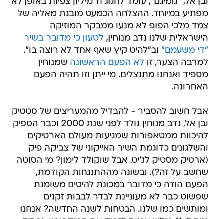
ובן אל, "גומיגם", עומד לחגוג 11 מיליון צפיות באופן לא
מפתיע במיוחד. ההצלחה הכמעט מובנת מאליה של
צמד מלכי הפופ לא מנעו ממבקר המוזיקה
הישראלית שלנו נדב מנוחין,
לטעון כי מדובר בשיר
"די משעמם"
וב"להיט קיץ שאף אחד לא רוצה בו".
למרבה הצער, זו
לא הפעם הראשונה
שמנוחין
מספיד ואנחנו מתנצלים. מי ייתן וזו תהיה הפעם
האחרונה.
אבל חשוב להסביר - להבדיל מהמעריצים של סטטיק
ובן אל, נדב מנוחין נולד לפני שנת 2000 וכבר הספיק
להיכוות ממטאפורות שמגיעות מעולם הארטיקים
והשלגונים כדוגמת השיר האייקוני של צביקה פיק
(ארטיק מסטיק לג'יט. אבל שוקולד לימון? מי הסוטה
שחשב על זה?). ובשונה מההתנגחות הקודמת,
הפעם הודה כי מדובר במכונת להיטים משומנת
שפשוט כבר לא מעוניינת לבדר לבבות זקנים
ומותשים כמו שלנו. הבטחות לשנה החדשה? אנחנו