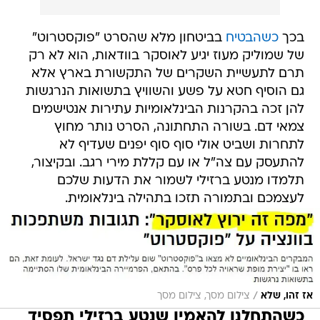
בכך
כשהבטיח
בביטחון מלא שהסרט "פוקסטרוט"
של שמוליק מעוז יגיע לאוסקר בוודאות, הוא לא רק
תרם לתעשיית השקרים של התקשורת בארץ אלא
גם הוסיף חטא על פשע והשוויץ בתשואות הנרגשות
להן זכה בהקרנות הבינלאומיות עתירות אנטישמים
צמאי דם. בשורה התחתונה, הסרט נותר מחוץ
לתחרות ושביט אולי סוף סוף יפנים שעדיף לא
להתעסק עם צה"ל או עם קללת מירי רגב. ובקיצור,
תלמדו מנטע ברזילי לשמור את הדעות שלכם
לעצמכם ובתמורה תזכו בתהילה בינלאומית.
/
אז זהו, שלא
צילום מסך, צילום מסך
כשהתחלנו להאמין שנטע ברזילי תפסיד