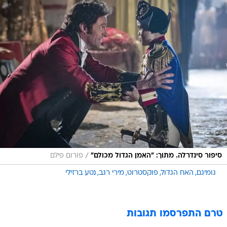
/
סיפור סינדרלה. מתוך: "האמן הגדול מכולם"
פורום פילם
גומיגם
האח הגדול
פוקסטרוט
מירי רגב
נטע ברזילי
טרם התפרסמו תגובות