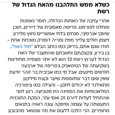
כשלא ממש התלהבנו מהאח הגדול של
רשת
אחרי עזיבה של האחות הגדולה, חוסר נאמנות
מוחלט לפורמט, פרישה מאסיבית של דיירים, תוכן
שיווקי אגרסיבי, מנחים בלתי אפשריים (חוץ מלירון
וייצמן חולים עלייך ממי) ומריה דומרק נשכחת אחת -
תודו שגם אתם, בדיוק כמו כותב הבלוג
"מול האח"
,
בן בירון, צקצקתם וחשבתם שהמעבר של האח
הגדול לערוץ רשת 13 הוא לא יותר מצפייה מחודשת
בשקיעתה של הטיטאניק בפריסה של ארבעה
חודשים מייגעים. אבל מי כמו אביבית בר זוהר יודעת
שאין שום דבר שתוספות שיער וקצת סיליקון
מתאילנד לא יכולים לתקן - והצילה במו ציפורניה
המלאכותיות את הספינה הזו מטביעה. רגע לפני
שהתחיל לעלות ליורם זק ואסי עזר, הפקת התוכנית
התעשתה על עצמה וסיפקה עונה ראויה בתנאים
מחפירים. הכי הלכנו ללעוס את מה שנשאר מהכובע