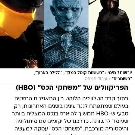
יורשות? מימין: "רשומות קוטל המלך", "הלילה הארוך",
/
"השומרים"
עיבוד תמונה
הפריקוולים של "משחקי הכס" (HBO)
בתוך קרב הטלוויזיה הלוהט בין התאגידים החזקים
בעולם שמתפתח לנגד עינינו בשנים האחרונות, רק
טבעי ש-HBO תמשיך להיאחז בנכס המצליח ביותר
שעומד לרשותה. כדרכם של יקומים עם מיתולוגיה
והיסטוריה מורכבת, "משחקי הכס" עסקה למעשה