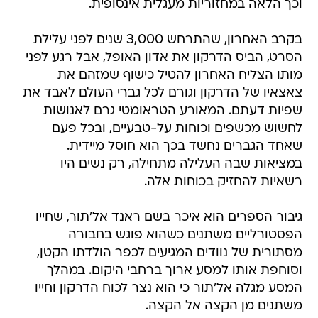
וכך הלאה במחזוריות מעגלית אינסופית.
בקרב האחרון, שהתרחש 3,000 שנים לפני עלילת
הסרט, הביס הדרקון את אדון האופל, אבל רגע לפני
מותו הצליח האחרון להטיל כישוף שמזהם את
צאצאיו של הדרקון וגורם לכל גברי העולם לאבד את
שפיות דעתם. המאורע הטראומטי גרם לאנושות
לחשוש מכשפים וכוחות על-טבעיים, ובכל פעם
שאחד הגברים נחשד בכך הוא חוסל מיידית.
במציאות שבה העלילה מתחילה, רק נשים היו
רשאיות להחזיק בכוחות אלה.
גיבור הספרים הוא איכר בשם ראנד אל'תור, שחייו
הפסטורליים משתנים כשהוא פוגש בחבורה
מסתורית של נוודים המגיעים לכפר הולדתו הקטן,
וסוחפת אותו למסע ארוך ברחבי היקום. במהלך
המסע מגלה אל'תור כי הוא נצר לכוח הדרקון וחייו
משתנים מן הקצה אל הקצה.