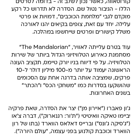
קורוסאווה, כאשר נכון לשלב זה - בדומה לסרטים
הללו - הגיבור נטול שם. הסדרה לא תדרוש כל רקע
מוקדם לגבי "מלחמת הכוכבים", דמויות או פרטי
עלילה. יחד עם זאת, צופים בקיאים יהנו לאורכה
משלל קישורים ופרטים שייחשפו במהלכה.
עוד בטרם עלייתה לאוויר, "The Mandalorian"
מסתמנת כאירוע הטלוויזיוני הגדול ביותר של שירות
הטלוויזיה. על פי דיווח בניו יורק טיימס, תקציב העונה
הראשונה יעמוד על יותר מ-100 מיליון דולר ל-10
פרקים, שמציבה אותה בדרגה אחת עם הסכומים
שהושקעו בסדרות כמו "משחקי הכס" ו"הכתר"
בשנים האחרונות.
ג'ון פאברו ("איירון מן") יצר את הסדרה, שאת פרקיה
יביימו טאיקה וואיטיטי ("ת'ור: רגנארוק"), דברה צ'או
("ג'סיקה ג'ונס") וברייס דאלאס הווארד (בתו של רון
הווארד וכוכבת קולנוע בפני עצמה, "עולם היורה").