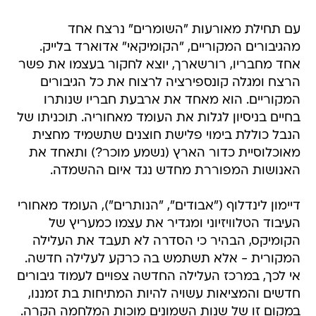
עם תחילת מאורעות "השומרים" נרצח אחד
מהגיבורים המקוריים, "הקומיקאי" אדוארד בלייק.
אחד מחבריו, רורשארך, יוצא לחקור בעצמו את פשר
הרצח ומגלה קונספירציה לרצוח את כל הגיבורים
המקוריים. הוא מאחד את ארבעת חבריו שנותרו
בחיים בניסיון לגלות את העומד מאחוריה. תוכניתו של
הנבל כוללת בימוי פלישת חוצנים שתשמיד מחצית
מאוכלוסיית כדור הארץ (נשמע מוכר?) ותאחד את
האנושות המפוררת מחדש נגד איום ההשמדה.
דיימון לינדלוף ("אבודים", "הנותרים"), העומד מאחורי
העיבוד הטלוויזיוני ומגדיר את עצמו כמעריץ של
הקומיקס, הבהיר כי הסדרה לא תעבד את העלילה
המקורית - אלא תשתמש בה כרקע לעלילה חדשה.
אי לכך, במרכז העלילה החדשה צפויים לעמוד גיבורים
חדשים והמציאות עשויה להיות המתיחות בת זמננו,
במקום זו של שנות השמונים מוכות המלחמה הקרה.