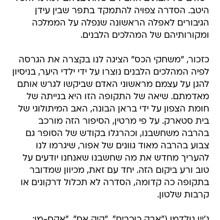
היטב. הסדרה צפויה להתמקד בתפר שבין עידן
הגיבורים לאפלה הראשונה שנפלה על הממלכה
ומקורותיהם של המהלכים הלבנים.
כזכור, "משחקי הכס" הציגה לנו בקצרה את הגרסה
לפיה המהלכים הלבנים נוצרו על ידי ילדי היער, בניסיון
להגן על עצמם מראשוני האדם שביקשו לגרש אותם
מאדמתם. שיאה של התקופה הזו היא בנייתה של
חומת הצפון על ידי בראן הבונה, האב המיתולוגי של
בית סטארק. על פי מרטין, הסיפור הזה מורכב
בהרבה משחשבנו, וכהרגלו בקודש של הסופר גם
צבוע בהרבה מאוד גוונים של אפור, שיגרמו לנו
להעריך מחדש את מה שחשבנו שאנחנו יודעים על
טוב ורע ביקום הזה. יחד עם זאת, מכיוון שמדובר
בתקופה כה קדומה, הסדרה לא תכלול דרקונים או
קרבות שלטון.
ג'יין גולדמן ("אבק כוכבים", "קיק אס", "אקס-מן: