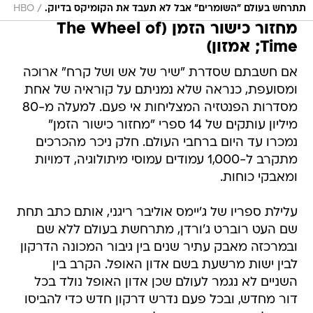
/
תתרחש בעולם "השומרים" אבל לא תעבד את הקומיקס בדיוק.
HBO
מחזור כישור הזמן (The Wheel of
Time; אמזון)
אם חשבתם שסדרת "שיר של אש ושל קרח" ארוכה
ומסועפת, כנראה שלא נמניתם על קוראיה של אחת
מסדרות הפנטזיה המצליחות אי פעם. למעלה מ-80
מיליון עותקים של 14 ספרי "מחזור כישור הזמן"
נמכרו עד היום ברחבי העולם. חלק ניכר מהכרכים
מתקרב ל-1,000 עמודים עמוסי מיתולוגיה, דמויות
ומאבקי כוחות.
עלילת ספריו של ג'יימס אוליבר ריגני, אותם כתב תחת
שם העט רוברט ג'ורדן, מתרחשת בעולם ללא שם
ובמרכזה מאבק עתיר שנים בין גיבור המכונה הדרקון
לבין ישות מרשעת בשם אדון האופל. הקרב בין
השניים לא נגמר לעולם שכן אדון האופל נולד בכל
דור מחדש, ובכל פעם נדרש דרקון חדש כדי להביסו