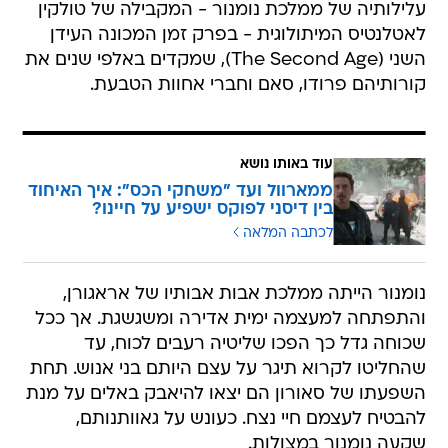
עלילותיה של ממלכת נומנור - המקבילה של טולקין
לאטלנטיס המיתולוגית - בפרק זמן המכונה העידן
השני (The Second Age), שמקדים באלפי שנים את
קורותיהם פרודו, סאם וחברי אחוות הטבעת.
עוד באותו נושא
ממארוול ועד "משחקי הכס": איך האיחוד
בין דיסני לפוקס ישפיע על חיינו?
לכתבה המלאה
נומנור הייתה ממלכת אבות אבותיו של אראגורן,
והתפתחה למעצמה ימית אדירה ומשגשגת. אך ככל
שכוחה גדל כך הפכו שליטיה רעבים לכוח, עד
שהחליטו לקרוא תיגר על עצם היותם בני אנוש. תחת
השפעתו של סאורון הם יצאו להיאבק באלים על מנת
להבטיח לעצמם חיי נצח. כעונש על גאוותנותם,
שקעה נומנור במצולות.