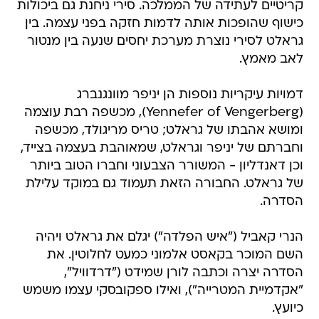
קריטיים לעתידה של הממלכה. סירי ניחנת גם ביכולות
כישוף שהופכות אותה לדמות חזקה בפני עצמה. בין
גראלט לסירי נוצרת מערכת יחסים שנעה בין מנטור
לאב מאמץ.
דמויות עיקריות נוספות הן יניפר מוונגנברג
(Yennefer of Vengerberg), מכשפה רבת עוצמה
ומושא אהבתו של גראלט; טריס מריגולד, מכשפה
וחברתם של יניפר וגראלט, שמאוהבת בעצמה בצייד,
וכן דאנדליון - המשורר הצבעוני וחברו הטוב ביותר
של גראלט. החבורה הזאת תעמוד גם במוקד עלילת
הסדרה.
הנרי קאביל ("איש הפלדה") יגלם את גראלט ויהיה
השם המוכר בקאסט אלמוני כמעט לחלוטין. את
הסדרה יצרה וכתבה לורן שמידט ("דרדוויל",
"אקדמיית המטרייה"), ואילו ספקובסקי עצמו משמש
כיועץ.