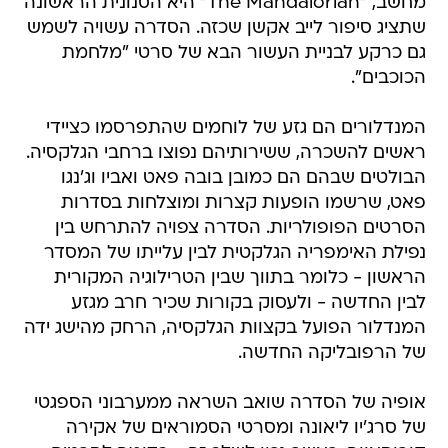
מחשב, "The Mandalorian" היא הסנונית הראשונה
שתציג סיפור לייב אקשן שכזה. הסדרה עשויה לשמש
גם כרקע לבניית העשור הבא של סרטי "מלחמת
הכוכבים".
המנדלורים הם גזע של לוחמים שהתפרסמו כציידי
ראשים להשכרה, ששירותיהם נפוצו ברחבי הגלקסיה.
הבולטים שבהם הם כמובן בובה פאט ואביו וג'נגו
פאט, שרשמו הופעות קצרות ומוצלחות בסדרות
הסרטים הפופולריות. הסדרה צפויה להתרחש בין
נפילת האימפריה הגלקטית לבין עלייתו של המסדר
הראשון - כלומר בתווך שבין הטרילוגיה המקורית
לבין החדשה - ולעסוק בקורות שכיר חרב מגזע
המנדלור הפועל בקצוות הגלקסיה, הרחק מהישג ידה
של הרפובליקה החדשה.
אופיה של הסדרה שואב השראה ממערבוני הספגטי
של סרג'יו ליאונה ומסרטי הסמוראים של אקירה