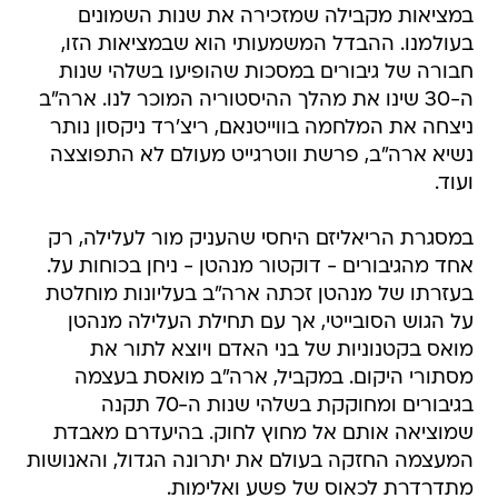
במציאות מקבילה שמזכירה את שנות השמונים
בעולמנו. ההבדל המשמעותי הוא שבמציאות הזו,
חבורה של גיבורים במסכות שהופיעו בשלהי שנות
ה-30 שינו את מהלך ההיסטוריה המוכר לנו. ארה"ב
ניצחה את המלחמה בווייטנאם, ריצ'רד ניקסון נותר
נשיא ארה"ב, פרשת ווטרגייט מעולם לא התפוצצה
ועוד.
במסגרת הריאליזם היחסי שהעניק מור לעלילה, רק
אחד מהגיבורים - דוקטור מנהטן - ניחן בכוחות על.
בעזרתו של מנהטן זכתה ארה"ב בעליונות מוחלטת
על הגוש הסובייטי, אך עם תחילת העלילה מנהטן
מואס בקטנוניות של בני האדם ויוצא לתור את
מסתורי היקום. במקביל, ארה"ב מואסת בעצמה
בגיבורים ומחוקקת בשלהי שנות ה-70 תקנה
שמוציאה אותם אל מחוץ לחוק. בהיעדרם מאבדת
המעצמה החזקה בעולם את יתרונה הגדול, והאנושות
מתדרדרת לכאוס של פשע ואלימות.