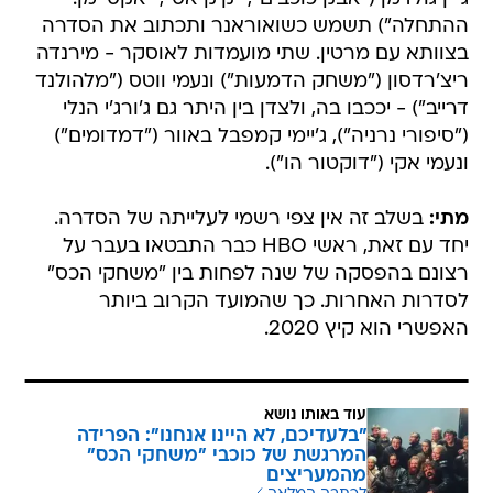
ההתחלה") תשמש כשואוראנר ותכתוב את הסדרה
בצוותא עם מרטין. שתי מועמדות לאוסקר - מירנדה
ריצ'רדסון ("משחק הדמעות") ונעמי ווטס ("מלהולנד
דרייב") - יככבו בה, ולצדן בין היתר גם ג'ורג'י הנלי
("סיפורי נרניה"), ג'יימי קמפבל באוור ("דמדומים")
ונעמי אקי ("דוקטור הו").
מתי:
בשלב זה אין צפי רשמי לעלייתה של הסדרה.
יחד עם זאת, ראשי HBO כבר התבטאו בעבר על
רצונם בהפסקה של שנה לפחות בין "משחקי הכס"
לסדרות האחרות. כך שהמועד הקרוב ביותר
האפשרי הוא קיץ 2020.
עוד באותו נושא
"בלעדיכם, לא היינו אנחנו": הפרידה
המרגשת של כוכבי "משחקי הכס"
מהמעריצים