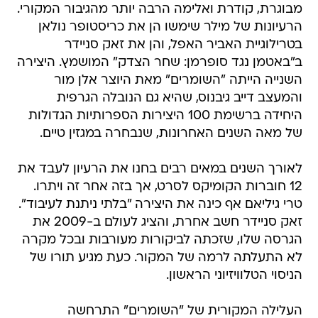
מבוגרת, קודרת ואלימה הרבה יותר מהגיבור המקורי.
הרעיונות של מילר שימשו הן את כריסטופר נולאן
בטרילוגיית האביר האפל, והן את זאק סניידר
ב"באטמן נגד סופרמן: שחר הצדק" המושמץ. היצירה
השנייה הייתה "השומרים" מאת היוצר אלן מור
והמעצב דייב גיבנוס, שהיא גם הנובלה הגרפית
היחידה ברשימת 100 היצירות הספרותיות הגדולות
של מאה השנים האחרונות, שנבחרה במגזין טיים.
לאורך השנים במאים רבים בחנו את הרעיון לעבד את
12 חוברות הקומיקס לסרט, אך בזה אחר זה ויתרו.
טרי גיליאם אף כינה את היצירה "בלתי ניתנת לעיבוד".
זאק סניידר חשב אחרת, והציג לעולם ב-2009 את
הגרסה שלו, שזכתה לביקורות מעורבות ובכל מקרה
לא התעלתה לרמה של המקור. כעת מגיע תורו של
הניסוי הטלוויזיוני הראשון.
העלילה המקורית של "השומרים" התרחשה