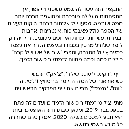
התקציר הזה עשוי להישמע פשטני ודי צפוי, אך
התפתחות העלילה מורכבת ומסועפת הרבה יותר
ממה שנדמה. מסעו של אל'תור ברחבי היקום העצום
של הספר כולל מאבקי כוח, אינטריגות, אהבות
ובגידות, עשרות דמויות ואירועים מכוננים. די יהיה רק
לומר שג'ורג' מרטין בכבודו ובעצמו הגדיר את עצמו
כמעריץ של הסדרה, וספרי "שיר של אש ושל קרח"
כוללים כמה וכמה מחוות ל"מחזור כישור הזמן".
רייף ג'דקינס ("סוכני שילד", "צ'אק") ישמש
כשואוראנר של הסדרה. יוטה בריסוויץ ("ג'סיקה
ג'ונס", "הצמד") תביים את שני הפרקים הראשונים.
מתי:
צילומי "מחזור כישור הזמן" מיועדים להיפתח
בספטמבר 2019, ומכאן שבתרחיש האופטימי ביותר
היא תגיע למסכים בשלהי 2020. אמזון טרם שחררה
כל מידע רשמי בנושא.