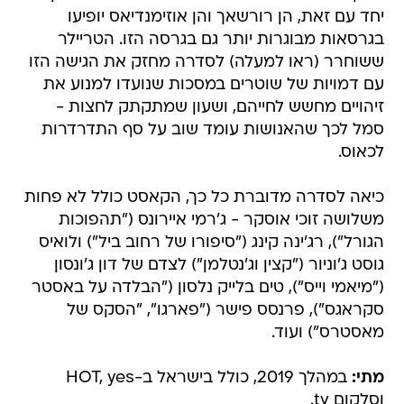
יחד עם זאת, הן רורשאך והן אוזימנדיאס יופיעו
בגרסאות מבוגרות יותר גם בגרסה הזו. הטריילר
ששוחרר (ראו למעלה) לסדרה מחזק את הגישה הזו
עם דמויות של שוטרים במסכות שנועדו למנוע את
זיהויים מחשש לחייהם, ושעון שמתקתק לחצות -
סמל לכך שהאנושות עומד שוב על סף התדרדרות
לכאוס.
כיאה לסדרה מדוברת כל כך, הקאסט כולל לא פחות
משלושה זוכי אוסקר - ג'רמי איירונס ("תהפוכות
הגורל"), רג'ינה קינג ("סיפורו של רחוב ביל") ולואיס
גוסט ג'וניור ("קצין וג'נטלמן") לצדם של דון ג'ונסון
("מיאמי וייס"), טים בלייק נלסון ("הבלדה על באסטר
סקראגס"), פרנסס פישר ("פארגו", "הסקס של
מאסטרס") ועוד.
מתי:
במהלך 2019, כולל בישראל ב-HOT, yes
וסלקום tv.