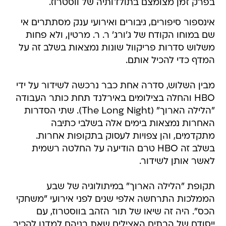
בפרק זמן מצומצם בתולדותיה של ווסטרוז.
אינספור סיפורים, גיבורים ואירועי ענק מסתתרים אי
שם במוחו הקודח של ג'ורג' ר. ר. מרטין, ולא פחות
משלוש סדרות פריקוול שונות נמצאות בשלב זה על
המדף כדי להכיל אותם.
מבין השלוש, סדרה אחת כבר נרכשה לשידור על ידי
HBO והחלה בצילומים באירלנד תחת כותר העבודה
"הלילה הארוך" (The Long Night). שתי הסדרות
האחרות נמצאות בימים אלה בשלבי כתיבה
מתקדמים, והן צפויות לעסוק בתקופות אחרות.
בשלב זה HBO טרם הודיעה על החלטה רשמית
לאשר אותן לשידור.
תקופת "הלילה הארוך" במיתולוגיה של שבע
הממלכות התרחשה אלפי שנים לפני אירועי "משחקי
הכס". היה זה שיאו של תור הזהב בווסטרוז, עם
ייסודם של הבתים האצילים שאת בניהם למדנו להכיר