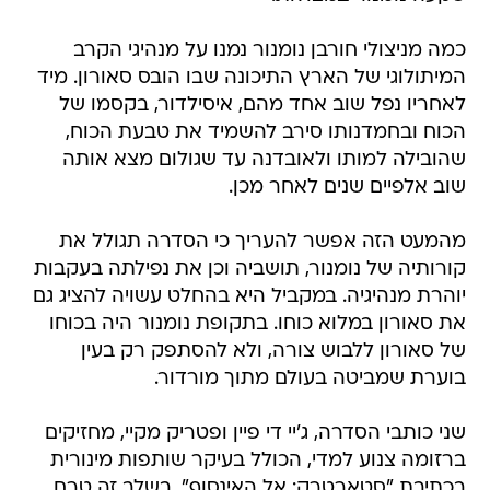
כמה מניצולי חורבן נומנור נמנו על מנהיגי הקרב
המיתולוגי של הארץ התיכונה שבו הובס סאורון. מיד
לאחריו נפל שוב אחד מהם, איסילדור, בקסמו של
הכוח ובחמדנותו סירב להשמיד את טבעת הכוח,
שהובילה למותו ולאובדנה עד שגולום מצא אותה
שוב אלפיים שנים לאחר מכן.
מהמעט הזה אפשר להעריך כי הסדרה תגולל את
קורותיה של נומנור, תושביה וכן את נפילתה בעקבות
יוהרת מנהיגיה. במקביל היא בהחלט עשויה להציג גם
את סאורון במלוא כוחו. בתקופת נומנור היה בכוחו
של סאורון ללבוש צורה, ולא להסתפק רק בעין
בוערת שמביטה בעולם מתוך מורדור.
שני כותבי הסדרה, ג'יי די פיין ופטריק מקיי, מחזיקים
ברזומה צנוע למדי, הכולל בעיקר שותפות מינורית
בכתיבת "סטארטרק: אל האינסוף". בשלב זה טרם