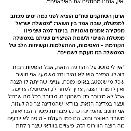
'אין, אנחנו מחסלים את האיראנים'".
ארגון השחקנים שח"ם הוציא לפני כמה ימים מכתב
לממשלה, שבה אמר בין השאר: "ממשלת ישראל
מפקירה אמנים ואמניות. בניגוד למה שציפינו
ממשלת השינוי ולעומת הפיצויים שניתנו בממשלה
הקודמת - האטימות, ההתעלמות וקשיחות הלב של
הממשלה הזו זועקת לשמיים".
"אין לי מושג על ההודעה הזאת, אבל הופעות רבות
בוטלו. המצב הוא לא נהיר וחד משמעי. אני חושב
שכל מי שנפגע, באופן מוכח, ענייני, שהייתה לו הצגה
ואין לו מחר הצגה, צריך לעזור לו, הממשלה צריכה.
אבל לא מדובר רק בשחקנים. מדובר בכל מה שחדל
ועצר במדינה הזאת, בוודאי שהמדינה צריכה לעזור.
אני חושב שהמדינה כרגע מבחינת משרד הבריאות,
משרד האוצר ובנט, הם כמו העולם - טיפה לא יודעים
מה רוצה הווירוס הזה. פיצויים בוודאי שצריך לתת