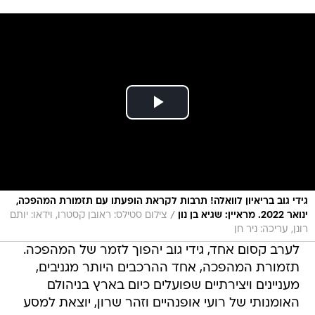
גידי גוב בריאיון לוואלה! תרבות לקראת הופעתו עם תזמורת המהפכה,
/
ינואר 2022. מראיין: שגיא בן נון
צילום סטילס: ראובן קסטרו, וידאו: יותם
רונן, עריכה: ניר חן
לערב קסום אחד, גידי גוב יהפוך לזמר של המהפכה.
תזמורת המהפכה, אחד ההרכבים היותר מגניבים,
מעניינים ויצירתיים שפועלים כיום בארץ בניהולם
האומנותי של רועי אופנהיים וזהר שרון, יוצאת למסע