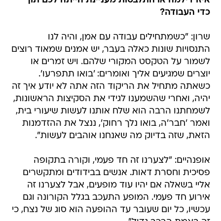
איזו דילמה או התלבטות מעניינת הייתה לכם תוך
כדי העבודה?
שרון: "כשמתחילים עבודה עם אמן, והיה לנו
התנסויות שונות כאלה בעבר, יש אמנים שמאוד רוצים
לשמור על הטקסט המקורי שלהם. ויש זמרים או
יוצרים שמגיעים אליך ואומרים: 'בואו תתפרעו'.
כשאתה מתחיל את הריקוד הזה אתה לא יודע איך זה
יהיה, ואחרי שהשמענו לגידי את הסקיצות הראשונות,
לשמחתנו הרבה הוא שלח אותנו לעשות שיעורי בית,
ואמר 'חבר'ה, בואו נלך רחוק', ננצל את ההזדמנות
הזאת, שזה בדיוק מה שאנחנו אוהבים לעשות".
אופנהיים: "לצערנו זה חד פעמי, וקורה בתקופה
פסיכית וחסרת דאות. אנשים בבידודים ומתקשרים
אליי בשאלה אם יהיו עוד מופעים, אבל לצערנו זה
אירוע חד פעמי. המופע התעכב בגלל הקורונה וגם
עכשיו, כל יום שעובר עד ההופעה הוא סוג של נצח, כי