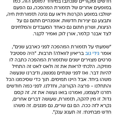
חדשים ומקוריים שנכתבו במיוחד למופע הזה. כמו
במופעים אחרים של תזמורת המהפכה, גם הפעם
ישולבו במופע הקרנות וידאו עם נגינה תזמורתית חיה,
ותבצע גם יצירות חדשות. אופנהיים חתום גם על
הניצוח, ושרון חתום גם כאחד המעבדים והמלחינים
לצד אבנר קלמר, אורן לוק ואמיר לקנר.
"שמעתי על תזמורת המהפכה לפני כארבע שנים",
אומר
גידי גוב
בריאיון לוואלה! תרבות. "היה פסטיבל
סרטים מצוירים ישנים שתזמורת המהפכה כתבה לו
מוזיקה. הלכתי לראות את זה ולאט לאט זה התחיל
להיות דבר. ואז לפני שנתיים נפגשנו, ודיברנו שנעשה
משהו ביחד. אבל היינו תמימים. תוך כדי שסיכמנו הכל
והתחלנו - פרצה הקורונה, וחדלנו. לפני כמה חודשים
חזרנו לעצמנו, ואמרנו בואו נעשה את זה. זה קסם
גדול. זו מין להקה, תזמורת, שעושה דברים אחרים,
נקרא לזה ככה. הם גם שרים, גם מנגנים. זה משהו
חדש מבחינתי. זה תענוג ענק".