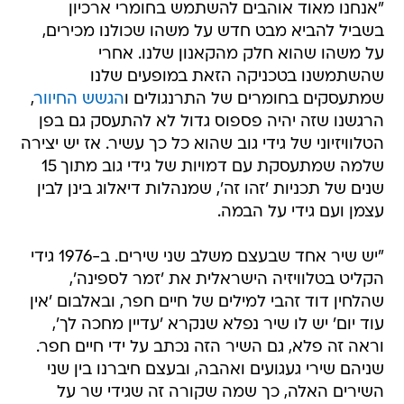
"אנחנו מאוד אוהבים להשתמש בחומרי ארכיון
בשביל להביא מבט חדש על משהו שכולנו מכירים,
על משהו שהוא חלק מהקאנון שלנו. אחרי
שהשתמשנו בטכניקה הזאת במופעים שלנו
שמתעסקים בחומרים של התרנגולים ו
הגשש החיוור
,
הרגשנו שזה יהיה פספוס גדול לא להתעסק גם בפן
הטלוויזיוני של גידי גוב שהוא כל כך עשיר. אז יש יצירה
שלמה שמתעסקת עם דמויות של גידי גוב מתוך 15
שנים של תכניות 'זהו זה', שמנהלות דיאלוג בינן לבין
עצמן ועם גידי על הבמה.
"יש שיר אחד שבעצם משלב שני שירים. ב-1976 גידי
הקליט בטלוויזיה הישראלית את 'זמר לספינה',
שהלחין דוד זהבי למילים של חיים חפר, ובאלבום 'אין
עוד יום' יש לו שיר נפלא שנקרא 'עדיין מחכה לך',
וראה זה פלא, גם השיר הזה נכתב על ידי חיים חפר.
שניהם שירי געגועים ואהבה, ובעצם חיברנו בין שני
השירים האלה, כך שמה שקורה זה שגידי שר על