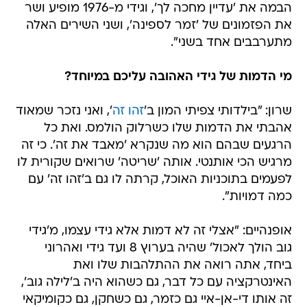
הבמה את 'עדיין מחכה לך', וגידי מ-1976 מופיע ושר
את הפזמונים של 'זמר לספינה', ושני השירים האלה
מתערבבים אחד בשני".
מי הדמות של גידי האהובה עליכם במיוחד?
שרון: "בילדותי צפיתי המון ב'
זהו זה
', ואני נזכר שמאוד
אהבתי את הדמות שלו כשרלוק הולמס. ואת כל
הרגעים שבהם הוא מה שנקרא 'מאבד את זה'. כי זה
מרגיש הכי אותנטי. אותה 'שריטה' שרואים שקורית לו
לפעמים בתוכניות האוכל, קרתה לו גם ב'זהו זה' עם
כמה דמויות".
אופנהיים: "אצלי זה לא דמות אלא גידי עצמו, מ'גידי
גוב הולך לאכול' שהיה בערוץ 8 ועד גידי ואהרוני
ביחד, אתה רואה את ההתלהבות שלו ואת
האינטרקציה עם כל דבר, גם כשהוא היה ב'לילה גוב',
זה אותו די-אן-איי גם כזמר, גם כשחקן, גם כקומיקאי