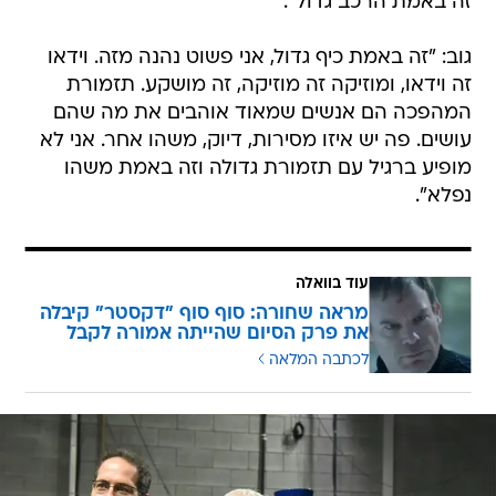
זה באמת הרכב גדול".
גוב: "זה באמת כיף גדול, אני פשוט נהנה מזה. וידאו
זה וידאו, ומוזיקה זה מוזיקה, זה מושקע. תזמורת
המהפכה הם אנשים שמאוד אוהבים את מה שהם
עושים. פה יש איזו מסירות, דיוק, משהו אחר. אני לא
מופיע ברגיל עם תזמורת גדולה וזה באמת משהו
נפלא".
עוד בוואלה
מראה שחורה: סוף סוף "דקסטר" קיבלה
את פרק הסיום שהייתה אמורה לקבל
לכתבה המלאה