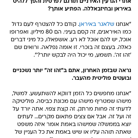
אתרי הגרעין האירניים תורגם לפרסית והפך ללהיט
באיראן ובחיזבאללה. הפתיע אותך?
"אנחנו
שלאגר באיראן
. קודם כל להצטרף לעם גדול
כמו האיראנים, זה קסם בעיני. הם 80 מיליון. ואפרופו
אוכל, יש להם אוכל לא רע. אושפאלו, כל מיני דברים
כאלה. בעצם זה בוכרי. זו אומה נפלאה. ורואים שם
'זהו זה'. תשמע, מי יכול היה לבקש יותר?".
נראה שבזמן האחרון, אתם ב"זהו זה" יותר נשכניים
ובועטים פוליטית מהעבר.
"אנחנו מחפשים כל הזמן דווקא להשתעשע. למשל,
מישהו שמטריף מישהו עם מכונת כביסה. פוליטיקה
לדעתי זה פחות מרתק. זה קצת צפוי. אתה יורד על
זה ועל זה. אבל אם צצים פתאום מקרים... לעתים
יוצא בממשלה שמישהו באמת אומר איזה משפט
שאתה תוהה עליו או שיש באמת את כל העניין של