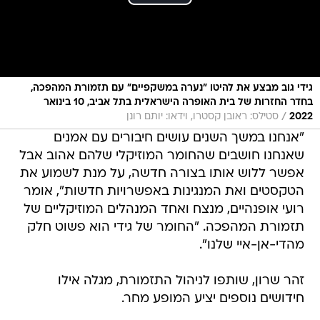
גידי גוב מבצע את להיטו "נערה במשקפיים" עם תזמורת המהפכה,
בחדר החזרות של בית האופרה הישראלית בתל אביב, 10 בינואר
/
2022
סטילס: ראובן קסטרו, וידאו: יותם רונן
"אנחנו במשך השנים עושים חיבורים עם אמנים
שאנחנו חושבים שהחומר המוזיקלי שלהם אהוב אבל
אפשר ללוש אותו בצורה חדשה, על מנת לשמוע את
הטקסטים ואת המנגינות באפשרויות חדשות", אומר
רועי אופנהיים, מנצח ואחד המנהלים המוזיקליים של
תזמורת המהפכה. "החומר של גידי הוא פשוט חלק
מהדי-אן-איי שלנו".
זהר שרון, שותפו לניהול התזמורת, מגלה אילו
חידושים נוספים יציע המופע מחר.