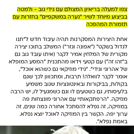
צפו למעלה בריאיון המצולם עם גידי גוב - ולמטה
בביצוע מיוחד לשיר "נערה במשקפיים" בחזרות עם
תזמורת המהפכה
אחת היצירות המסקרנות תהיה עיבוד חדש ל"תנו
לגדול בשקט" ("אפונה וגזר") המשלב בתוכו יצירה
מקורית של המלחין אמיר לקנר (איתו עובד גוב גם
ב"זהו זה") עם קטעי וידאו מהתכנית "המסע המופלא
של אהרוני וגידי". "גידי מוזיקאי גם כשהוא אוכל",
אומר לקנר לוואלה! תרבות, ומתכווון לכך שגם
בקולות, בביקורות ובאינטונציות שגוב משמיע
בלעיסותיו, גם כשטעים לו וגם כשמגעיל לו, יש הרבה
מוזיקה. "הרפתקאותיי עם אהרוני מונצחות פה
במוזיקה, זה נפלא להסתכל אחורה כמה שנים, זה
ערוך יפה. הקשר בין המוזיקה לאוכל יוצא נפלא.
באמת נפלא".