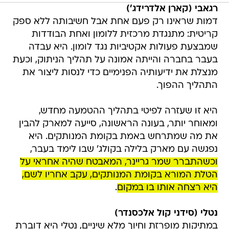
רגאבי (קארן אלדרידג')
דמות שראינו רק פעם אחת אבל חשיבותה ללא ספק
קריטית: מתנגדת מרכזית ללומון ואחת הבודדות
שמבצעת פעולות אקטיביות נגד לומון. היא עבדה
בעבר בחברה והייתה אמונה על תהליך הניתוק, וכעת
מנצלת את ידיעותיה הפנימיים כדי לנסות ליצור את
התהליך ההפוך.
היא זו שעזרה לפיטי בתהליך ההטמעה מחדש,
ומאוחר יותר, בעונה הראשונה, סייעה למארק להבין
את מה שמתרחש באמת בקומת המנותקים. היא
נפגשה עם מארק בלילה בקולג' שבו לימד בעבר,
וכשהתברר שמר גריינר, המאבטח שהיה אחראי על
הטלת המורא בקומת המנותקים, עקב אחריו לשם,
היא רצחה אותו בו במקום
.
נטלי (סידני קול אלכסנדר)
במתיקות מופרזת וחיוך מלא שיניים, נטלי היא דוברת