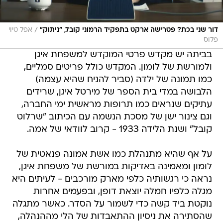
/
דור שני בכת? פטרישה ארקט בתפקיד הרמוני קובל, "ניתוק"
אפל טיוי
פלוס
בביתה יש מקדש פרטי המוקדש למשפחת איגן
ולמורשת של לומון. המקדש כולל פריטים סמליים,
כמו תמונה של ילדה (סביר להניח שהיא עצמה)
הלבושה במדי בית הספר של מירטל איגן, שרידים
עתיקים שנראים כמו תרופות מראשית ימי החברה,
וגם צינור ישן של מסכת הנשמה עם הכיתוב "שרלוט
קובל" ושנת הלידה 1933 - קרוב לוודאי של אמה.
על אף שהיא מתנהלת כמו אשת אמונה פנאטית של
לומון ומאמינה באדיקות במורשת של משפחת איגן,
נראה כי רגשותיה כלפי מארק מורכבים - לעיתים היא
מגלה כלפיו חמלה יוצאת דופן, ובפעמים אחרות
נוקטת ביד קשה כדי לשמור על הסדר. כאשר מתגלה
שהסתירה את ניסיון ההתאבדות של הלי מההנהלה,