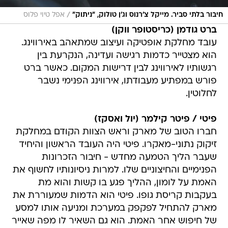
/
חיבור בלתי סביר. מייקל צ'רנוס וג'ן טולוק, "ניתוק"
אפל טיוי פלוס
ברט גודמן (כריסטופר ווקן)
עובד מחלקת אופטיקה ועיצוב שמתאהב באירווינג.
הוא מצטייר כדמות רגישה ועדינה, הנקרעת בין
רגשותיו לאירווינג לבין דרישות המקום. כאשר ברט
פורש במפתיע מעבודתו, אירווינג הפנימי נשבר
לחלוטין.
פיטי / פיטר קילמר (יול ואסקז)
חברו הטוב של מארק וראש הצוות הקודם במחלקת
זיקוק נתוני-מאקרו. פיטי היה העובד הראשון והיחיד
שעבר הליך הטמעה מחדש - חיבור הזכרונות
הפנימיים והחיצוניים שלו. למרות ניסיונותיו לחשוף את
האמת על לומון, ההליך פגע בו קשות והוא מת
בעקבות קריסת גופו. פיטי הוא הדמות שמעוררת את
מארק להתחיל לפקפק במערכת ומניעה אותו למסע
של חיפוש אחר האמת. הוא גם השאיר לו מפה שאייר