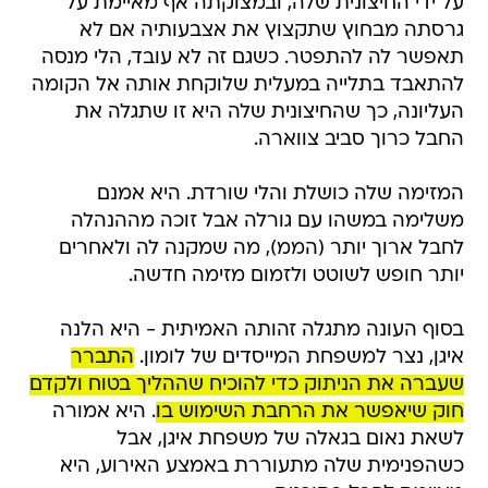
על ידי החיצונית שלה, ובמצוקתה אף מאיימת על
גרסתה מבחוץ שתקצוץ את אצבעותיה אם לא
תאפשר לה להתפטר. כשגם זה לא עובד, הלי מנסה
להתאבד בתלייה במעלית שלוקחת אותה אל הקומה
העליונה, כך שהחיצונית שלה היא זו שתגלה את
החבל כרוך סביב צווארה.
המזימה שלה כושלת והלי שורדת. היא אמנם
משלימה במשהו עם גורלה אבל זוכה מההנהלה
לחבל ארוך יותר (הממ), מה שמקנה לה ולאחרים
יותר חופש לשוטט ולזמום מזימה חדשה.
בסוף העונה מתגלה זהותה האמיתית - היא הלנה
איגן, נצר למשפחת המייסדים של לומון.
התברר
שעברה את הניתוק כדי להוכיח שההליך בטוח ולקדם
חוק שיאפשר את הרחבת השימוש בו
. היא אמורה
לשאת נאום בגאלה של משפחת איגן, אבל
כשהפנימית שלה מתעוררת באמצע האירוע, היא