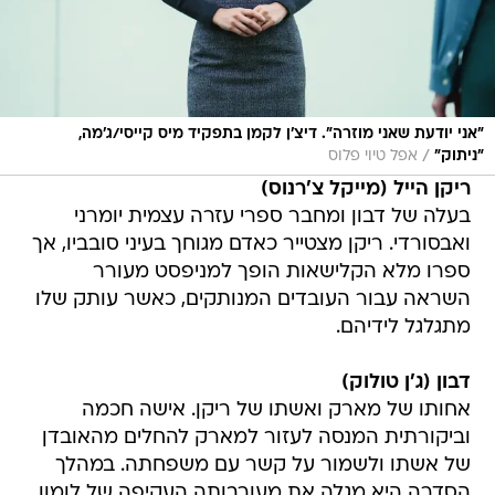
"אני יודעת שאני מוזרה". דיצ'ן לקמן בתפקיד מיס קייסי/ג'מה,
/
"ניתוק"
אפל טיוי פלוס
ריקן הייל (מייקל צ'רנוס)
בעלה של דבון ומחבר ספרי עזרה עצמית יומרני
ואבסורדי. ריקן מצטייר כאדם מגוחך בעיני סובביו, אך
ספרו מלא הקלישאות הופך למניפסט מעורר
השראה עבור העובדים המנותקים, כאשר עותק שלו
מתגלגל לידיהם.
דבון (ג'ן טולוק)
אחותו של מארק ואשתו של ריקן. אישה חכמה
וביקורתית המנסה לעזור למארק להחלים מהאובדן
של אשתו ולשמור על קשר עם משפחתה. במהלך
הסדרה היא מגלה את מעורבותה העקיפה של לומון