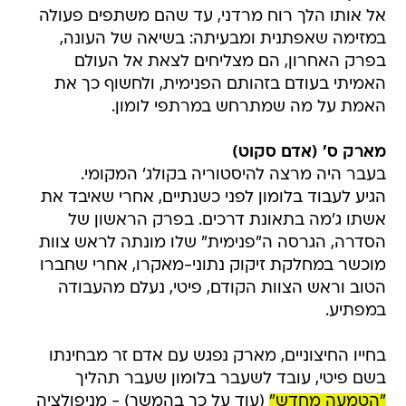
אל אותו הלך רוח מרדני, עד שהם משתפים פעולה
במזימה שאפתנית ומבעיתה: בשיאה של העונה,
בפרק האחרון, הם מצליחים לצאת אל העולם
האמיתי בעודם בזהותם הפנימית, ולחשוף כך את
האמת על מה שמתרחש במרתפי לומון.
מארק ס' (אדם סקוט)
בעבר היה מרצה להיסטוריה בקולג' המקומי.
הגיע לעבוד בלומון לפני כשנתיים, אחרי שאיבד את
אשתו ג'מה בתאונת דרכים. בפרק הראשון של
הסדרה, הגרסה ה"פנימית" שלו מונתה לראש צוות
מוכשר במחלקת זיקוק נתוני-מאקרו, אחרי שחברו
הטוב וראש הצוות הקודם, פיטי, נעלם מהעבודה
במפתיע.
בחייו החיצוניים, מארק נפגש עם אדם זר מבחינתו
בשם פיטי, עובד לשעבר בלומון שעבר תהליך
"הטמעה מחדש"
(עוד על כך בהמשך) - מניפולציה