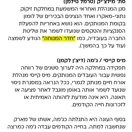
סת' מילצ'יק (טרמל טילמן)
סגן המנהלת ואחראי המשמעת במחלקת זיקוק
נתוני-מאקרו ואחד הנציגים הבכירים של לומון
בקומת המנותקים. הוא נושא באחריות להפעלת
הסנקציות והטקסים שנועדו לשמר את שליטת
החברה בעובדיה, כמו
"חדר המנוחה"
הנודע לשמצה
(עוד על כך בהמשך).
מיס קייסי / ג'מה (דיצ'ן לקמן)
תפקידה במחלקה היה לערוך סשנים של רווחה
נפשית עבור העובדים המנותקים. מיס קייסי מנהלת
אורח חיים מנותק לגמרי, ככל הנראה במסגרת ניסוי
שנועד לשמר אותה באופן מוגבל לאחר פציעה או
תאונה. היא אינה מודעת לזהותה האמיתית או
לזכרונות חייה הקודמים.
בסוף העונה היא התגלתה כג'מה, אשתו של מארק
שנחשבה למתה. בחייה הקודמים עבדה ג'מה כמרצה