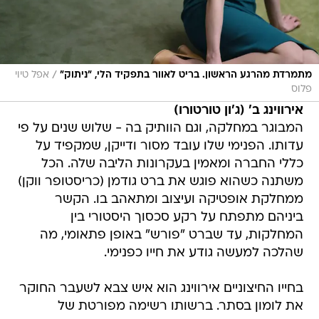
/
מתמרדת מהרגע הראשון. בריט לאוור בתפקיד הלי, "ניתוק"
אפל טיוי
פלוס
אירווינג ב' (ג'ון טורטורו)
המבוגר במחלקה, וגם הוותיק בה - שלוש שנים על פי
עדותו. הפנימי שלו עובד מסור ודייקן, שמקפיד על
כללי החברה ומאמין בעקרונות הליבה שלה. הכל
משתנה כשהוא פוגש את ברט גודמן (כריסטופר ווקן)
ממחלקת אופטיקה ועיצוב ומתאהב בו. הקשר
ביניהם מתפתח על רקע סכסוך היסטורי בין
המחלקות, עד שברט "פורש" באופן פתאומי, מה
שהלכה למעשה גודע את חייו כפנימי.
בחייו החיצוניים אירווינג הוא איש צבא לשעבר החוקר
את לומון בסתר. ברשותו רשימה מפורטת של