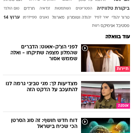
ביקורת טלוויזיה
הפטריוטים
השתמטות
זנדאיה
חרדים
טום הולנד
ערוץ 14
טרור יהודי
יאיר לפיד
יהודה ושומרון
מארוול
נאצים
ספיידרמן
פסטיבל אנימיקס
רשת
עוד בוואלה
לפני הצ'ק-אאוט: הדברים
שהמלון מצפה שתיקחו - ואלה
שממש אסור
תיירות
מצדיעות לך: מגי טביבי גרמה לנו
להתעכב על הז'קט הזה
אופנה
דוח חדש חושף: זה סוג הסרטן
הכי שכיח בישראל