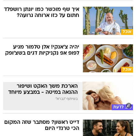
איך שף מוכשר כמו יונתן רושפלד
חתום על כזו ארוחה גרועה?
אוכל
יהיה צ'אנקי! אלן טלמור מגיע
לפופ אפ נקניקיות דגים בשצ'ופק
אוכל
הארכת משך האקט ושיפור
ההנאה במיטה - במבצע מיוחד
בשיתוף "גברא"
טוב לדעת
דייט ראשון? מסתבר שזה המקום
הכי טרנדי היום