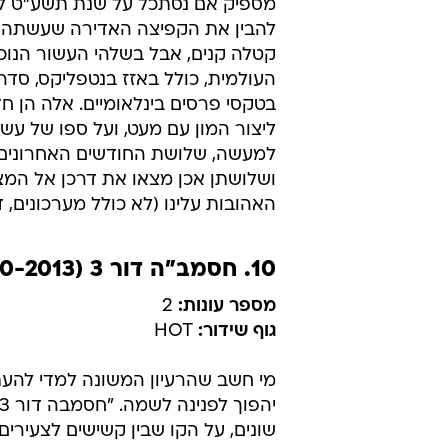
מספיק אם נסתכל על שנת תשע"ט לב
להבין את הקפיצה האדירה שעשתה היצ
קטלה קנים, אבל בשלהי העשור הנוכח
בטקסי פרסים בינלאומיים. אלה הן 
ליצור המון עם מעט, ועל ספו של ע
למעשה, שלושת החודשים האחרונים 
ושלושתן אכן מצאו את דרכן אל המ
האהובות עלינו (לא כולל מערכונים, דו
10. חסמב"ה דור 3 (2010-2013)
מספר עונות:
2
גוף שידור:
HOT
מי חשב שהרעיון המשונה למדי להעת
שונים, על הקו שבין קשישים לצעירי