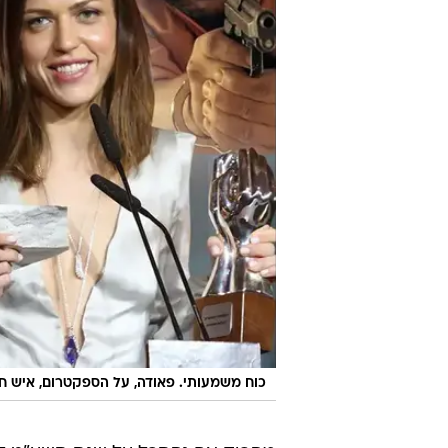
כוח משמעותי. פאודה, על הספקטרום, איש ח