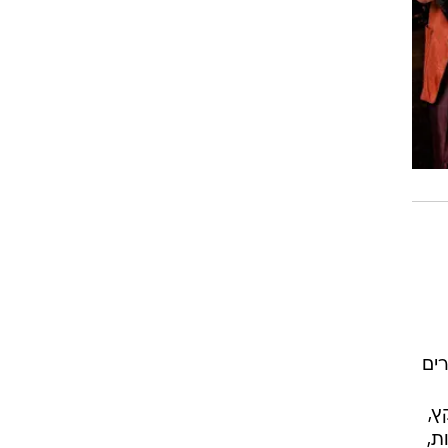
ים
ץ,
ת,