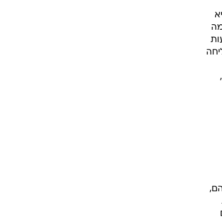
א
מה
בועות
יחה
ם,