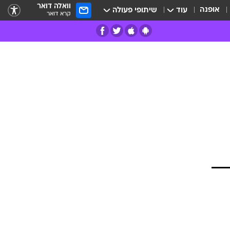
וואלה דואר
אופנה
עוד
שיתופי פעולה
קרא דואר
רים
פרות