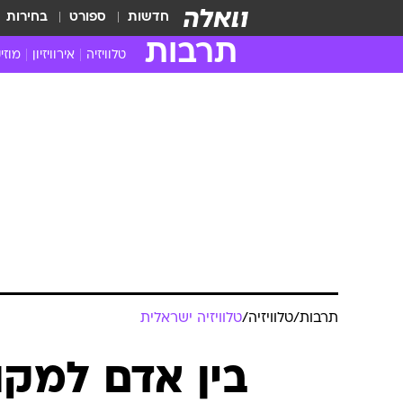
חדשות
ספורט
בחירות
תרבות
טלוויזיה
אירוויזיון
מוזי
חדשות הטלוויזיה
חדשו
ביקורת טלוויזיה
מוזי
צפייה ישירה
מוזי
טלוויזיה ישראלית
קשוב
טלוויזיה מחו"ל
קורד
סדרות מומלצות
קליפי
האח הגדול
הופע
תרבות
/
טלוויזיה
/
טלוויזיה ישראלית