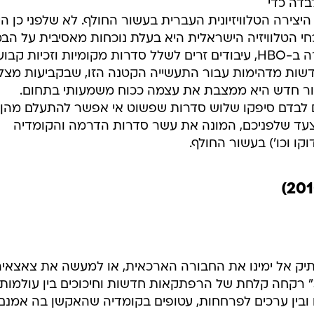
דה כדי
ירה הטלוויזיונית העברית בעשור החולף. לא שלפני כן הי
י הטלוויזיה הישראלית היא בעלת נוכחות מאסיבית על הב
העולמית, כולל באזז בנטפליקס, סדרה ב-HBO, עיבודים זרים לשלל סדרות מקומיות וזכיות ק
חדשות מדהימות עבור התעשייה הקטנה הזו, שבקביעות מצל
שור חדש היא ממצבת את עצמה ככוח משמעותי בתחום.
לבדם סיפקו שלוש סדרות שפשוט אי אפשר להתעלם מהן,
צעד שלפניכם, המונה את עשר סדרות הדרמה והקומדיה
קו וכו') בעשור החולף.
יק אל ימינו את החבורה הארכאית, או למעשה את צאצאיה
יהפוך לפנינה לשמה. "חסמבה דור 3" רקחה קלחת של הרפתקאות חדשות וחיכוכים בין עולמות
ם ובין ערכים לפרחחות, עטופים בקומדיה שהאקשן בה אמנם