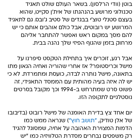
בוטן (וודי הרלסון). בשאר העולם שולט תאגיד
טכנולוגי מרושע בהנהגתו של אית'ן סקייט, שהוא
בעצם סטנלי טוצ'י בבגדים של סטיב ג'ובס. גם לתאגיד
המרושע יש רובוטים, אבל כולם אוהבים אותם כי יש
להם מסך במקום ראש ואפשר להתחבר אליהם
מרחוק בזמן שהגוף הפיזי שלך נהנה בבית.
אבל רגע, זוכרים איך בתחילת הטקסט סיפרנו על
מישל וכריסטופר? אז אחרי שהוריה ואחיה הגאון מתו
בתאונה, מישל נותרה לבדה, כועסת ומתמרדת. לא כי
יש לה איזה בעיה מהותית עם הממסד התאגידי, זה
פשוט סרט שמתרחש ב-1994 וכך מקובל בסרטים
נוסטלגיים לתקופה הזו.
יום אחד צץ בדירת האומנה של מישל רובוט (בדיבובו
של אלן טודיק,
"תושב חוץ"
) שנראה ממש כמו
הדמות המצוירת האהובה על אחיה, שמסוגל להגיד
רק משפטים נבחרים מסדרת הטלוויזיה כמו "יש