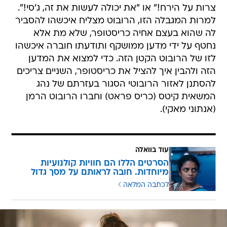
צרות על הירח!" או "את יכולה לעשות את זה, ג'סי!".
למרות המגבלה הזו, הרובוט מצליח איכשהו להסביר
לה שהוא בעצם אחיה כריסטופר, שלא מת אלא
נחטף על ידי מדען ממושקף ותודעתו חוברה איכשהו
לזו של הרובוט הקטן הזה. כדי למצוא את המדען
הזה ולהבין איך להציל את כריסטופר, השניים צריכים
להסתנן לאזור הרובוטי הסגור בעזרתם של נהג
המשאית קיטס (כריס פראט) וחברו הרובוט הרמן
(אנתוני מאקי).
עוד בוואלה
הסרטים הללו הם חוויות קולנועיות
מיוחדות. חובה לראותם על מסך גדול
לכתבה המלאה