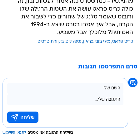
מהניינטיז - כמו שסרט כזה אמור לעשות. נכון, זה
כולה כריס פראט עושה את השטות הרגילה שלו
ורובוט שאומר סלנג של שחורים כדי לשבור את
הקרח, אבל איך אמרו בסרט שיצא ב-1994
האמיתית? מלוכלך אבל משביע.
כריס פראט
מילי בובי בראון
נטפליקס
ביקורת סרטים
טרם התפרסמו תגובות
בשליחת התגובה אני מסכים
לתנאי השימוש