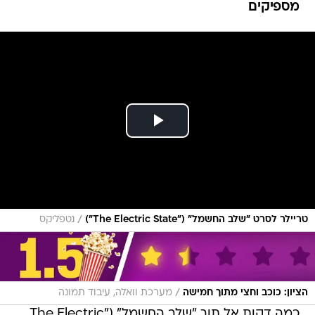
מספיקים
/
טריילר לסרט "שלב החשמל" ("The Electric State")
נטפליקס
/
הציון: כוכב וחצי מתוך חמישה
מערכת וואלה, עיבוד תמונה
כמה דקות אל תוך "שלב החשמל" ("The Electric