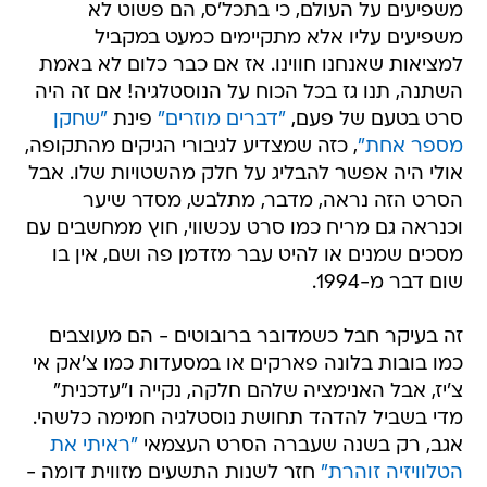
משפיעים על העולם, כי בתכל'ס, הם פשוט לא
משפיעים עליו אלא מתקיימים כמעט במקביל
למציאות שאנחנו חווינו. אז אם כבר כלום לא באמת
השתנה, תנו גז בכל הכוח על הנוסטלגיה! אם זה היה
סרט בטעם של פעם,
"דברים מוזרים"
פינת
"שחקן
מספר אחת"
, כזה שמצדיע לגיבורי הגיקים מהתקופה,
אולי היה אפשר להבליג על חלק מהשטויות שלו. אבל
הסרט הזה נראה, מדבר, מתלבש, מסדר שיער
וכנראה גם מריח כמו סרט עכשווי, חוץ ממחשבים עם
מסכים שמנים או להיט עבר מזדמן פה ושם, אין בו
שום דבר מ-1994.
זה בעיקר חבל כשמדובר ברובוטים - הם מעוצבים
כמו בובות בלונה פארקים או במסעדות כמו צ'אק אי
צ'יז, אבל האנימציה שלהם חלקה, נקייה ו"עדכנית"
מדי בשביל להדהד תחושת נוסטלגיה חמימה כלשהי.
אגב, רק בשנה שעברה הסרט העצמאי
"ראיתי את
הטלוויזיה זוהרת"
חזר לשנות התשעים מזווית דומה -