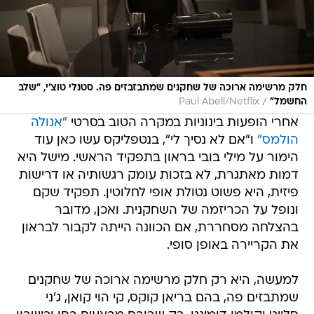
חלק מרשימה ארוכה של שחקנים שמתבזבזים פה. סטנלי טוצ'י, "שלב
/
החשמל"
Paul Abell/Netflix
אחרי הופעות בינוניות במקרה הטוב בסרטי
"אנולה
הולמס"
ו"אם לא נסיך לי", בנטפליקס עשו כאן עוד
הימור על מילי בובי בראון בתפקיד הראשי. מישל היא
דמות מאתגרת, לא בזכות עומק רגשותיה או דרישות
פיזית, היא פשוט נטולת אופי לחלוטין. תפקיד שקם
ונופל על הכריזמה של השחקנית. ואכן, מדובר
בהצלחה מסחררת, אם הכוונה הייתה לקבור לבראון
את הקריירה באופן סופי.
למעשה, היא רק חלק מרשימה ארוכה של שחקנים
שמתבזים פה, בהם בריאן קוקס, קי הוי קואן, ג'ני