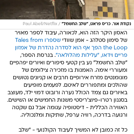
/
נקודת אור. כריס פראט, "שלב החשמל"
Paul Abell/Netflix
האסון היקר הזה הוא, לכאורה, עיבוד לספר מאויר
של סימון סטלהג - אמן שוודי
שספרו Tales from
the Loop הפך אף הוא לסדרה נהדרת של אמזון
פריים וידאו, "עלילות מהלולאה"
. בגרסת הספר,
"שלב החשמל" נע בין קטעי סיפורים ואיורים יפהפיים
ומעוררי אימה. האמנות בו מזכירה צילומים של
מונומנטים מזרח אירופיים חרבים או קניונים נטושים
שהולכים ומתפוררים לאיטם. לפעמים מופיעים
באיורים גם צמד הכולל נערה ורובוט דמוי ילד, מעוצב
בסגנון רטרו-פיוצ'ריסטי משנות החמישים או השישים.
האווירה הכללית - דיסטופיה עגומה אבל גם שקטה
ורגועה בדרכה, רוויה ערפל, שתיקות ומלנכוליה.
כל זה כמובן לא המשיך לעיבוד הקולנועי - "שלב