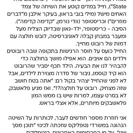
State"), חייל במדים קוטע את השיחה של צמד
האחים מישל (מילי בובי בראון, בעיקר אילבן מ"דברים
מוזרים") וכריסטופר (וודי נורמן, "קדימה קדימה").
הסיבה - כריסטופר, ילד-גאון שבדיוק הצליח מעל
ומעבר במבחן קבלה לאוניברסיטה, לובש חולצה עם
דמות של רובוט מחייך.
החייל כועס על חוסר הרגישות בתקופה שבה רובוטים
וילדים הם אויבים. הוא אפילו מושך בחולצה כדי
להבהיר לנו את הבעיה. הילד תכף יסביר שהרובוט
הוא קיד קוסמו, גיבור של סדרה מצוירת לילדים, אבל
לא לפני שהחייל יצהיר בקול רם: "אתה בטח חושב
שזה מצחיק. רובוט על חולצה?!". ואז מגיע פלאשבק.
לא בסרט עצמו, למרות שיש בו ממש המון
פלאשבקים מיותרים, אלא אצלי בראש.
אני חוזרת מספר חודשים לעבר, לכותרות על השיטה
הנהוגה במשרדי נטפליקס שזכתה לכינוי "תוכן מסך