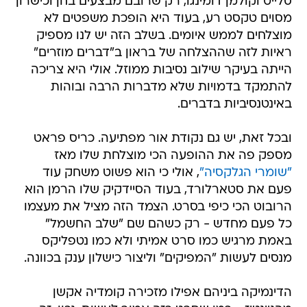
סלייט וקולמן דומינגו, רק שרובם מבצעים בחן וכישרון
מסוים טקסט רע, בעוד היא הופכת משפטים לא
מוצלחים לממש איומים. בשלב הזה יש לנו מספיק
ראיות לזה שההצלחה של בראון ב"דברים מוזרים"
הייתה בעיקר שילוב נסיבות ממוזל. אולי היא צריכה
להתמקד בדמויות שלא מדברות הרבה ובוהות
באינטנסיביות בדברים.
ובכל זאת, יש גם נקודת אור מפתיעה. כריס פראט
מספק פה את ההופעה הכי מוצלחת שלו מאז
"שומרי הגלקסיה"
, אולי כי הוא פשוט משחק עוד
פעם את סטארלורד, בעוד הסיידקיק שלו הרמן הוא
הרובוט הכי כיפי בסרט. הצמד הזה מציל את מעצמו
כל פעם מחדש - רק כשהם שם "שלב החשמל"
באמת מרגיש כמו סרט אמיתי ולא כמו נטפליקס
מנסים לעשות "המפיקים" וליצור כישלון ענק בכוונה.
הדינמיקה ביניהם אפילו מזכירה קומדיה אקשן