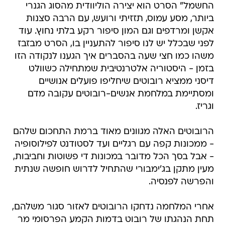
החשמל" הסרט הוא יצירה הוליוודית מהסוג הגנרי
ביותר, מסע עמוס, תזזיתי ורועש, עם הרבה סצנות
אקשן ומרדפים וגם המון סיפור רקע בלתי נחוץ. עוד
לפני שבכלל יש לנו סיפור להתעניין בו, הסרט מבזבז
משהו כמו חצי שעה בהסברים איך הגענו לנקודה הזו
בזמן - היסטוריה אלטרנטיבית שמתחילה כשוולט
דיסני ממציא רובוטים שיחליפו פועלים אנושיים
ומסתיימת במלחמת אנשים-רובוטים עקובה מדם
וגריז.
הרובוטים האלה מגוונים מאוד ברמת התחכום שלהם
- ממכונות קפה עם רגליים ועד לסטודנט לפילוסופיה
- אבל בסך הכל מדובר במכונות די פשוטות וחביבות,
מעין מתקן בג'ימבורי שהתחיל לדרוש חופשה שנתית
והפרשה לפנסיה.
אחרי המלחמה נדחקו הרובוטים לאזור סגור משלהם,
תחת הנהגתו של רובוט בדמות הקמע הפרסומי מר