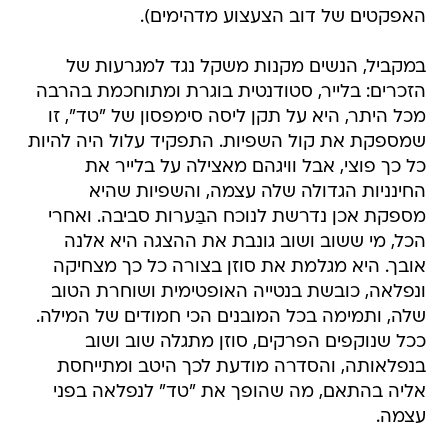
האפקטים של דוב הצעצוע מדהימים).
במקביל, הנשים מקנות משקל נגד למגרעות של
הזכרים: בלייר, סטודנטית בוגרת ומתוחכמת בהרבה
מכל היתר, היא על תקן ליסה סימפסון של "טד", זו
שמספקת את קול השפיות. התפקיד עלול היה להיות
כל כך פוצי, אבל וויגהם מאצילה על בלייר את
החינניות הגדולה שלה עצמה, והשפיות שהיא
מספקת אכן נדרשת לנוכח הבַּערות סביבה. ואחרי
הכל, מי ששוב ושוב גונבת את ההצגה היא אלנה
אובך. היא מגלמת את סוזן בצורה כל כך מצחיקה
ונפלאה, כובשת בנטייה האופטימית ושוחרת הטוב
שלה, ותמימה בכל המובנים הכי חמודים של המילה.
ככל שנוקפים הפרקים, סוזן מתגלה שוב ושוב
בנפלאותה, והסדרה מודעת לכך היטב ומתייחסת
אליה בהתאם, מה שהופך את "טד" לנפלאה בפני
עצמה.