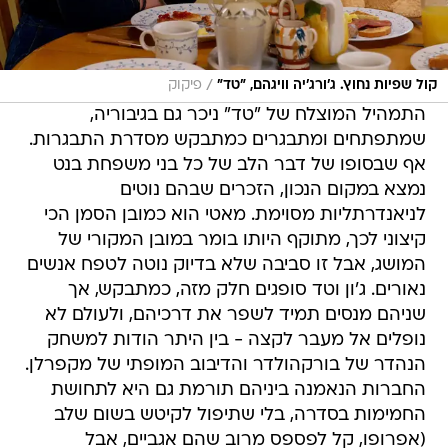
/
קול שפיות נחוץ. ג'ורג'יה וויגהם, "טד"
פיקוק
התמהיל המוצלח של "טד" ניכר גם בגיבוריה,
שמתפתחים ומתבגרים כמתבקש מסדרת התבגרות.
אף שבסופו של דבר הלב של כל בני משפחת בנט
נמצא במקום הנכון, הזכרים שבהם נוטים
לניאנדרתליות מסוימת. מאטי הוא כמובן הסמן הכי
קיצוני לכך, מתוקף היותו בומר במובן המקורי של
המושג, אבל זו סביבה שלא בדיוק נוטה לטפח אנשים
נאורים. ג'ון וטד סופגים חלק מזה, כמתבקש, אך
שניהם מנסים תמיד לשפר את דרכיהם, ולעולם לא
נופלים אל מעבר לקצה - בין היתר הודות למשחק
הנהדר של בורקהולדר והדיבוב המופתי של מקפרלן.
החברות הנאמנה ביניהם תורמת גם היא לתחושת
החמימות בסדרה, בלי שתיפול לקיטש בשום שלב
(אפרופו, קל לפספס מרוב שהם אגביים, אבל