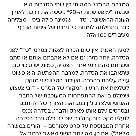
המדבר. ההבדל המהותי בין שתי הסדרות הוא
שבעוד "מופע שנות ה-90" גיששה את דרכה לאורך
העונה הראשונה, "טד" - שזמינה כולה ביס - מצליחה
כבר בתחילתה למחות כל ניחוח של ציניות הנודף
מעיבודים כמו אלה.
למען האמת, אין שום הכרח לצפות בסרטי "טד" לפני
הסדרה. יותר מזה: גם אם לא אהבתם אותם או סתם
שכחתם מהם רגע אחרי הצפייה, כמוני, יש סיכוי טוב
שתאהבו את הסדרה. למרבה ההפתעה, היא פשוט
עולה עליהם בהרבה. העיבוד הטלוויזיוני מזקק
לשלמות את הרעיון המקורי של הסרט - דובי צעצוע
שמגלם בו את ההתפתחות המעוכבת של החבר
האנושי שלצדו, ג'ון בנט, ואת הצורך שלו להתבגר
(בסרטים גילם אותו מארק וולברג, בסדרה נכנס
לנעליו מקס בורקהולדר, שכילד בלט כבר בסדרה
אחרת המבוססת על סרט מפורסם - "הורים במשרה
מלאה"). אם כן, מה יותר הגיוני מאשר לחזור אל