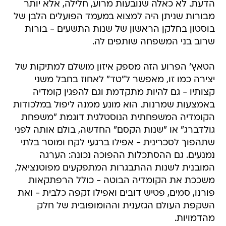
הדעת. לא כאלה שנובעות מרוע, חלילה, אלא יותר
מבורות שניתן היה למצוא במעמד הפועלים הלבן של
בוסטון בחלקן הראשון של שנות התשעים - בורות
שרוב בני המשפחה שותפים לה.
הטאץ' הפרוע הזה מספק איזון מושלם למתיקות של
יצירה כמו זו, מאפשר ל"טד" לאחוז בחבל משני
קצותיו - גם להיות מתקדמת וגם להפגין קומדיה
באמצעות שמרנות. הוא מונע ממנה ליפול במלכודות
הקומדיה המשפחתית הנוסטלגית דוגמת "משפחת
גולדברג" או "שנות הקסם" החדשה, בולם אותה לפני
שתהפוך לסכרינית - אפילו ברגעי לקח ומוסר בלתי
נמנעים. גם ההסתכלות ההפוכה נכונה: הערגה
המובנית לשנות ההתבגרות המתפקעים מפוטנציאל,
משככת את הקומדיה הבוטה - כולל הרפתקאות
פורנו, סמים, פטיש דובים ואפילו זקפה כלבית - ואת
השקפת העולם הגזענית וההומופובית של חלק
מהדמויות.