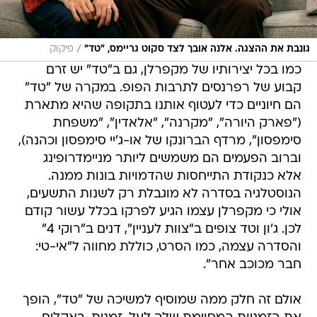
/
גונבת את ההצגה. אלנה אובך לצד סקוט גריימס, "טד"
פיקוק
כמו בכל יצירותיו של מקפרלן, גם ב"טד" יש זרם
קבוע של רפרנסים לתרבות הפופ. במקרה של "טד"
הם חיוניים כדי לעטוף אותנו בתקופה שהיא מתארת
("פארק היורה", "מקרנה", "אלאדין", "משפחת
סימפסון", מרדף הברונקו של או-ג'יי סימפסון וכהנה),
וברוב הפעמים הם משמשים ליותר מניימדרופינג
אלא כנקודת התייחסות שהדמויות בונות ממנה.
הנוסטלגיה בסדרה לא מוגבלת רק לשנות התשעים,
אולי כי מקפרלן עצמו הגיע לפרקו בכלל עשור קודם
לכן. ג'ון וטד צופים ב"צוות לעניין", דנים ב"רוקי 4"
והסדרה עצמה, כמו הסרט, כוללת מחווה ל"אי-טי:
חבר מכוכב אחר".
אולם זה חלק ממה שמוסיף למשיכה של "טד", הופך