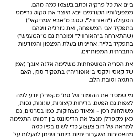
ביים את כל פרקיה וכתב בעצמו כמה מהם.
ממפעלותיו הקודמים ייבא היוצר את סקוט גריימס
המעולה ("האורוויל", סטיב מ"אבא אמריקאי")
בתפקיד אבי המשפחה, ואת ג'ורג'יה וויגהם
(שהתארחה ב"האורוויל" ומוכרת גם מ"המעניש")
בתפקיד בלייר, אחייניתו בעלת המצפון והמודעות
החברתית המפותחים.
את הסריה המשפחתית משלימה אלנה אובך (אמן
של קאסי ולקסי ב"אופוריה") בתפקיד סוזן, האם
התמה וטובת הלב.
מי שמכיר את ההומור של סת' מקפרלן יודע למה
לצפות גם הפעם. בדיחות קיצוניות, שנונות, גסות,
משולחות רסן - ומאוד מצחיקות. כמו בסרטים, גם
כאן מקפרלן מנצל את הדיסוננס בין דמותו התמימה
למראה של דוב צעצוע כדי לשים בפיו כמה
מהאמירות השערורייתיות ביותר שניתן להעלות על