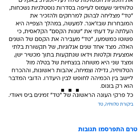
את הזמניות המסוימת שלה לעל-זמנית. באקלים
טלוויזיוני שעמוס לעייפה בסדרות נוסטלגיות נשכחות,
"טד" מצליחה לבהוק למרחקים ולהזכיר את
המובחרות שבז'אנר. למעשה, במהלך הצפייה היא
העלתה על דעתי את "שנות הקסם" הקלאסית, כי
פשוטו כמשמעו, "טד" מעבירה את הקסם של השנים
האלה. מצד אחד שנים אנלוגיות, של תקשורת בלתי
אמצעית וקלטות וידאו שנתקעות בתוך מכשיר ישן,
ומצד שני היא משוחה בנצחיות של בטלה מול
הטלוויזיה, גדילה וצמיחה, אהבות ראשונות, וההכרח
ליישב בין הכמיהה לחופש לבין היעדרו. הדובי המדבר
הוא רק בונוס.
כל פרקי העונה הראשונה של "טד" זמינים ביס ויאודי.
ביקורת טלוויזיה
טד
טרם התפרסמו תגובות