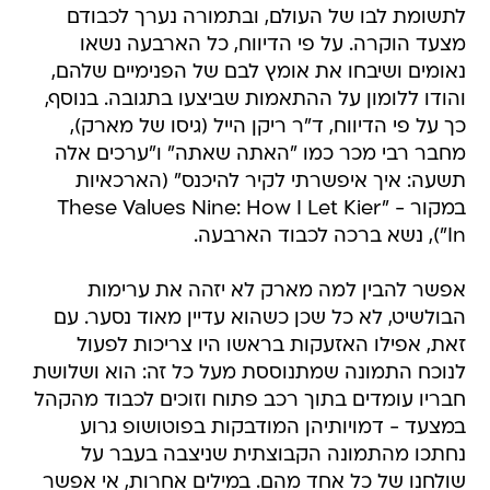
לתשומת לבו של העולם, ובתמורה נערך לכבודם
מצעד הוקרה. על פי הדיווח, כל הארבעה נשאו
נאומים ושיבחו את אומץ לבם של הפנימיים שלהם,
והודו ללומון על ההתאמות שביצעו בתגובה. בנוסף,
כך על פי הדיווח, ד"ר ריקן הייל (גיסו של מארק),
מחבר רבי מכר כמו "האתה שאתה" ו"ערכים אלה
תשעה: איך איפשרתי לקיר להיכנס" (הארכאיות
במקור - "These Values Nine: How I Let Kier
In"), נשא ברכה לכבוד הארבעה.
אפשר להבין למה מארק לא יזהה את ערימות
הבולשיט, לא כל שכן כשהוא עדיין מאוד נסער. עם
זאת, אפילו האזעקות בראשו היו צריכות לפעול
לנוכח התמונה שמתנוססת מעל כל זה: הוא ושלושת
חבריו עומדים בתוך רכב פתוח וזוכים לכבוד מהקהל
במצעד - דמויותיהן המודבקות בפוטושופ גרוע
נחתכו מהתמונה הקבוצתית שניצבה בעבר על
שולחנו של כל אחד מהם. במילים אחרות, אי אפשר