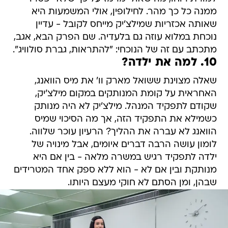
ממנה כל כך מהר. לחילופין, אולי המשמעות היא
שאותה אכזריות שמילצ'יק מייחס לקובל - עדיין
נוכחת במלוא עוזה גם בלעדיה. שם הפרק הבא, אגב,
מתכתב עם זה של הנוכחי: "להתראות, גברת סולוויג".
10. למה את ילדה?
שאלה מצוינת ששואל מארק וו' את מיס הוואנג,
האחראית על קומת המנותקים במקום מילצ'יק,
שקודם לתפקיד המנהל. מילצ'יק לא היה מנותק
כשמילא את התפקיד הזה, אך מה הסיכוי שמיס
הוואנג לא עברה את ההליך? הרעיון עוכר שלווה.
לומון עושה הרבה דברים איומים, אבל מינויה של
ילדה לתפקיד רגיש במשרה מלאה - בין אם היא
מנותקת ובין אם לא - הוא ללא ספק אחד המטרידים
שבהן, ומן הסתם לא חוקי מעצם היותו.