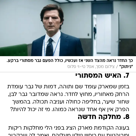
כך החדר נראה מהצד השני אז ועכשיו, כולל הפעם גבר מסתורי ברקע.
/
"ניתוק"
צילום מסך, אפל טי-וי פלוס
7. האיש המסתורי
בזמן שמארק עומד שם ותוהה, דמות של גבר עומדת
הרחק מאחוריו, מחוץ לחדר. נראה שמדובר גבר לבן,
שחור שיער, בחליפה כחולה ועניבה תכולה. בהמשך
הפרק אין אף אחד שנראה כמוהו. מי זה יכול להיות?
8. מחלקה חדשה
בעונה הקודמת מארק הציג בפני הלי מחלקות ריקות
ומרוהטות עם כיסויי ניילון מעליהם, ואמר לה שבקרוב