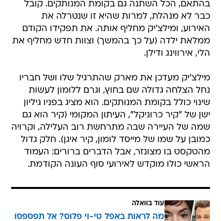
בהתאם, הכל השתנה גם בקומת המנותקים. קובל
כבר לא מנהלת, למרות שהיא זו שנטרלה את
האירוע, ומילצ'יק מחליף אותה. את תפקידו הקודם
ממלאת ילדה (על כך בהמשך) וצוות חדש מחליף את
הלי, אירווינג ודילן.
מילצ'יק מעדכן את מארק שהתרגיל שלו ושל חבריו
נחל הצלחה גדולה שם בחוץ, וגרם ללומון לעשות
שינוי כולל בקומת המנותקים. הוא מציג בפניו גיליון
ישן של "קיר כרוניקל", העיתון המקומי (קיר הוא גם
שמה של העיירה שבה מתרחשת רוב העלילה, וקרויה
כמובן על שמו של מייסד לומון, קיר איגן). חלק גדול
מהטקסט בו מצונזר, אבל הדברים ברורים: העמוד
הראשי כולו מוקדש לאירועי סוף העונה הקודמת.
עוד בוואלה
מה לראות באפל טי-וי פלוס? אל תפספסו