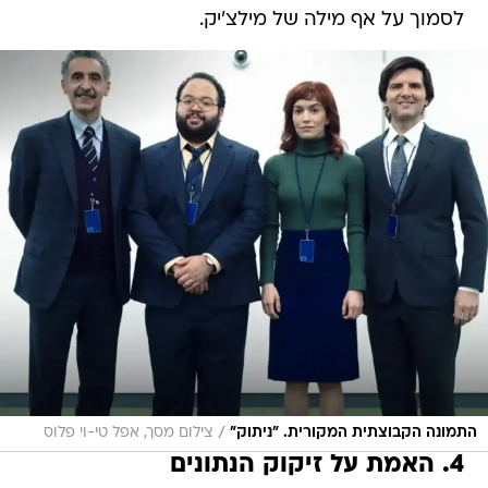
לסמוך על אף מילה של מילצ'יק.
/
התמונה הקבוצתית המקורית. "ניתוק"
צילום מסך, אפל טי-וי פלוס
4. האמת על זיקוק הנתונים