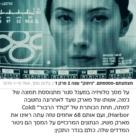
/
מצמצתם-פספסתם. "ניתוק" עונה 2 פרק 1
צילום מסך, אפל טי-וי פלוס
על מסך טלוויזיה במעגל סגור מתנוססת תמונה של
ג'מה, אשתו של מארק שעד לאחרונה נחשבה
למתה, תחת הכותרת של "קולד הרבור" (Cold
Harbor), ועם אותם 68 אחוזים שזה עתה ראינו את
מארק משיג. הנתונים המרכזיים על המסך הם ניטור
המדדים שלה. כולם בגדר התקין: