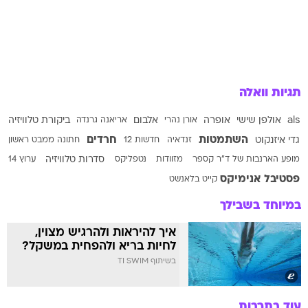
תגיות וואלה
als
אולפן שישי
אופרה
אורן נהרי
אלבום
אריאנה גרנדה
ביקורת טלוויזיה
השתמטות
חרדים
גדי איזנקוט
זנדאיה
חדשות 12
חתונה ממבט ראשון
מופע הארנבות של ד"ר קספר
מזוודות
נטפליקס
סדרות טלוויזיה
ערוץ 14
פסטיבל אנימיקס
קייט בלאנשט
במיוחד בשבילך
איך להיראות ולהרגיש מצוין,
לחיות בריא ולהפחית במשקל?
בשיתוף TI SWIM
עוד בתרבות