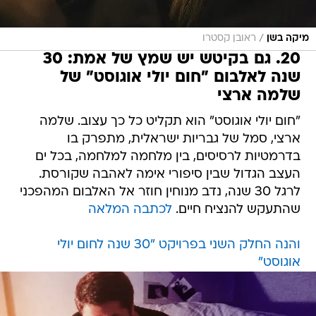
/
מיקה בשן
ראובן קסטרו
20. גם בקיטש יש שמץ של אמת: 30
שנה לאלבום "חום יולי אוגוסט" של
שלמה ארצי
"חום יולי אוגוסט" הוא תקליט כל כך עצוב. שלמה
ארצי, סמל של גבריות ישראלית, מתפרק בו
בדרמטיות לרסיסים, בין מלחמה למלחמה, בכל ים
העצב הגדול שבין סיפורי אימה לאהבה שקורסת.
לרגל 30 שנה, נדב מנוחין חוזר אל האלבום המהפכני
שהתעקש להנציח חיים.
לכתבה המלאה
והנה החלק השני בפרויקט "30 שנה לחום יולי
אוגוסט"