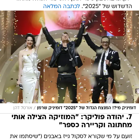
הדשדוש של "2025".
לכתבה המלאה
/
דומיניק מי?! המנצח הגדול של "2025" דומיניק שרמן
אורטל דהן
7. יהודה פוליקר: "המוזיקה הצילה אותי
מחתונה וקריירה כספר"
זועם על מי שקורא לסקול גייז באבנים ("שיסתמו את