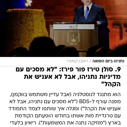
/
נתניהו ביום השואה
ראובן קסטרו
9. סולן טירז פור פירז: "לא מסכים עם
מדיניות נתניהו, אבל לא אעניש את
הקהל"
הוא מתנגד לנוסטלגיה (אבל עדיין משתמש בווקמן),
מפנה עורף ל-BDS ("לא מסכים עם נתניהו, אבל לא
אעניש את הקהל") ומגלה איך שותפו לצמד התמודד
עם טרגדיית מות אשתו בחודש הופעתם הקודמת
בארץ ("מוזיקה נתנה את המשמעות"). ריאיון בלעדי