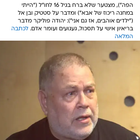
הפה"), מצטער שלא ברח בגיל 16 לחו"ל ("הייתי
במחנה ריכוז של אבא") ומדבר על סטטיק ובן אל
("ילדים אוהבים, אז גם אני"): יהודה פוליקר מדבר
בריאיון אישי על תסכול, געגועים ועומר אדם.
לכתבה
המלאה